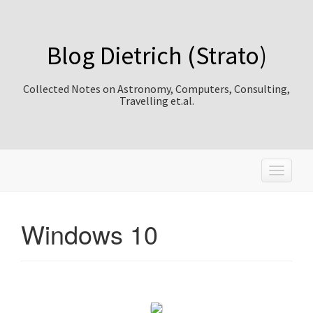
Blog Dietrich (Strato)
Collected Notes on Astronomy, Computers, Consulting,
Travelling et.al.
T
o
g
g
Windows 10
l
e
n
a
v
i
g