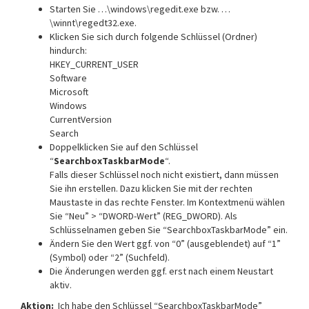
Starten Sie …\windows\regedit.exe bzw. …
\winnt\regedt32.exe.
Klicken Sie sich durch folgende Schlüssel (Ordner)
hindurch:
HKEY_CURRENT_USER
Software
Microsoft
Windows
CurrentVersion
Search
Doppelklicken Sie auf den Schlüssel
“
SearchboxTaskbarMode
“.
Falls dieser Schlüssel noch nicht existiert, dann müssen
Sie ihn erstellen. Dazu klicken Sie mit der rechten
Maustaste in das rechte Fenster. Im Kontextmenü wählen
Sie “Neu” > “DWORD-Wert” (REG_DWORD). Als
Schlüsselnamen geben Sie “SearchboxTaskbarMode” ein.
Ändern Sie den Wert ggf. von “
0
” (ausgeblendet) auf “
1
”
(Symbol) oder “
2
” (Suchfeld).
Die Änderungen werden ggf. erst nach einem Neustart
aktiv.
Aktion:
Ich habe den Schlüssel “SearchboxTaskbarMode”