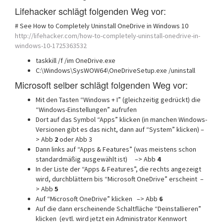
Lifehacker schlägt folgenden Weg vor:
# See How to Completely Uninstall OneDrive in Windows 10
http://lifehacker.com/how-to-completely-uninstall-onedrive-in-
windows-10-1725363532
taskkill
/
f
/
im
OneDrive.exe
C:\Windows\SysWOW64\
OneDriveSetup.exe
/
uninstall
Microsoft selber schlägt folgenden Weg vor:
Mit den Tasten “Windows + I” (gleichzeitig gedrückt) die
“Windows-Einstellungen” aufrufen
Dort auf das Symbol “Apps” klicken (in manchen Windows-
Versionen gibt es das nicht, dann auf “System” klicken) –
> Abb
2
oder Abb 3
Dann links auf “Apps & Features” (was meistens schon
standardmäßig ausgewählt ist) –> Abb
4
In der Liste der “Apps & Features”, die rechts angezeigt
wird, durchblättern bis “Microsoft OneDrive” erscheint –
> Abb
5
Auf “Microsoft OneDrive” klicken –> Abb
6
Auf die dann erscheinende Schaltfläche “Deinstallieren”
klicken (evtl. wird jetzt ein Administrator Kennwort