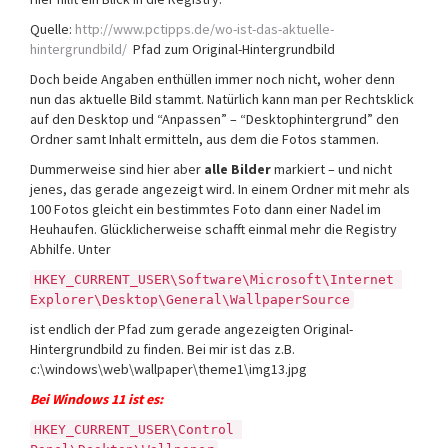
Quelle:
http://www.pctipps.de/wo-ist-das-aktuelle-
hintergrundbild/
Pfad zum Original-Hintergrundbild
Doch beide Angaben enthüllen immer noch nicht, woher denn
nun das aktuelle Bild stammt. Natürlich kann man per Rechtsklick
auf den Desktop und “Anpassen” – “Desktophintergrund” den
Ordner samt Inhalt ermitteln, aus dem die Fotos stammen.
Dummerweise sind hier aber
alle Bilder
markiert – und nicht
jenes, das gerade angezeigt wird. In einem Ordner mit mehr als
100 Fotos gleicht ein bestimmtes Foto dann einer Nadel im
Heuhaufen. Glücklicherweise schafft einmal mehr die Registry
Abhilfe. Unter
HKEY_CURRENT_USER\Software\Microsoft\Internet 
Explorer\Desktop\General\WallpaperSource
ist endlich der Pfad zum gerade angezeigten Original-
Hintergrundbild zu finden. Bei mir ist das z.B.
c:\windows\web\wallpaper\theme1\img13.jpg
Bei
Windows 11
ist es:
HKEY_CURRENT_USER\Control 