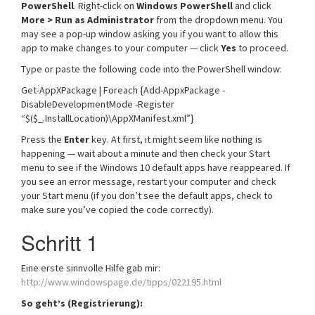
PowerShell
. Right-click on
Windows PowerShell
and click
More >
Run as Administrator
from the dropdown menu. You
may see a pop-up window asking you if you want to allow this
app to make changes to your computer — click
Yes
to proceed.
Type or paste the following code into the PowerShell window:
Get-AppXPackage | Foreach {Add-AppxPackage -
DisableDevelopmentMode -Register
“$($_.InstallLocation)\AppXManifest.xml”}
Press the
Enter
key. At first, it might seem like nothing is
happening — wait about a minute and then check your Start
menu to see if the Windows 10 default apps have reappeared. If
you see an error message, restart your computer and check
your Start menu (if you don’t see the default apps, check to
make sure you’ve copied the code correctly).
Schritt 1
Eine erste sinnvolle Hilfe gab mir:
http://www.windowspage.de/tipps/022195.html
So geht’s (Registrierung):