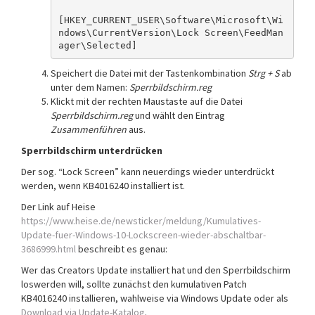
[HKEY_CURRENT_USER\Software\Microsoft\Wi
ndows\CurrentVersion\Lock Screen\FeedMan
ager\Selected]
Speichert die Datei mit der Tastenkombination
Strg + S
ab
unter dem Namen:
Sperrbildschirm.reg
Klickt mit der rechten Maustaste auf die Datei
Sperrbildschirm.reg
und wählt den Eintrag
Zusammenführen
aus.
Sperrbildschirm unterdrücken
Der sog. “Lock Screen” kann neuerdings wieder unterdrückt
werden, wenn KB4016240 installiert ist.
Der Link auf Heise
https://www.heise.de/newsticker/meldung/Kumulatives-
Update-fuer-Windows-10-Lockscreen-wieder-abschaltbar-
3686999.html
beschreibt es genau:
Wer das Creators Update installiert hat und den Sperrbildschirm
loswerden will, sollte zunächst den kumulativen Patch
KB4016240 installieren, wahlweise via Windows Update oder als
Download via Update-Katalog
.