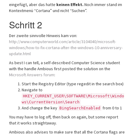
eingefügt, aber das hatte
keinen Effekt.
Noch immer stand im
Kontextmenü “Cortana” und nicht “Suchen”.
Schritt 2
Der zweite sinnvolle Hinweis kam von:
http://www.computerworld.com/article/3104040/microsoft-
windows/how-to-fix-cortana-after-the-windows-10-anniversary-
update.html
As best I can tell, a self-described Computer Science student
with the handle Ambious first posted the solution on the
Microsoft Answers forum
:
Start the Registry Editor (type regedit in the search box)
Navigate to
HKEY_CURRENT_USER\SOFTWARE\Microsoft\Windo
ws\CurrentVersion\Search
And change the key
from 0 to 1
BingSearchEnabled
You may have to log off, then back on again, but some report
that it works straightaway.
Ambious also advises to make sure that all the Cortana flags are