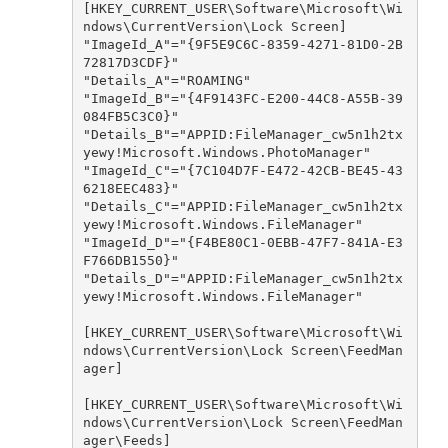
[HKEY_CURRENT_USER\Software\Microsoft\Wi
ndows\CurrentVersion\Lock Screen]

"ImageId_A"="{9F5E9C6C-8359-4271-81D0-2B
72817D3CDF}"

"Details_A"="ROAMING"

"ImageId_B"="{4F9143FC-E200-44C8-A55B-39
084FB5C3C0}"

"Details_B"="APPID:FileManager_cw5n1h2tx
yewy!Microsoft.Windows.PhotoManager"

"ImageId_C"="{7C104D7F-E472-42CB-BE45-43
6218EEC483}"

"Details_C"="APPID:FileManager_cw5n1h2tx
yewy!Microsoft.Windows.FileManager"

"ImageId_D"="{F4BE80C1-0EBB-47F7-841A-E3
F766DB1550}"

"Details_D"="APPID:FileManager_cw5n1h2tx
yewy!Microsoft.Windows.FileManager"

[HKEY_CURRENT_USER\Software\Microsoft\Wi
ndows\CurrentVersion\Lock Screen\FeedMan
ager]

[HKEY_CURRENT_USER\Software\Microsoft\Wi
ndows\CurrentVersion\Lock Screen\FeedMan
ager\Feeds]
