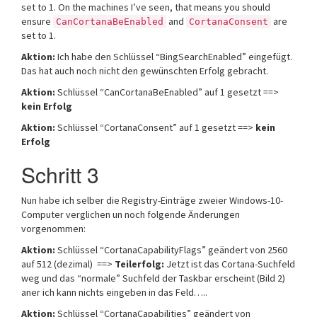
set to 1. On the machines I’ve seen, that means you should
ensure
and
are
CanCortanaBeEnabled
CortanaConsent
set to 1.
Aktion:
Ich habe den Schlüssel “BingSearchEnabled” eingefügt.
Das hat auch noch nicht den gewünschten Erfolg gebracht.
Aktion:
Schlüssel “CanCortanaBeEnabled” auf 1 gesetzt ==>
kein Erfolg
Aktion:
Schlüssel “CortanaConsent” auf 1 gesetzt ==>
kein
Erfolg
Schritt 3
Nun habe ich selber die Registry-Einträge zweier Windows-10-
Computer verglichen un noch folgende Änderungen
vorgenommen:
Aktion:
Schlüssel “CortanaCapabilityFlags” geändert von 2560
auf 512 (dezimal) ==>
Teilerfolg:
Jetzt ist das Cortana-Suchfeld
weg und das “normale” Suchfeld der Taskbar erscheint (Bild 2)
aner ich kann nichts eingeben in das Feld…..
Aktion:
Schlüssel “CortanaCapabilities” geändert von