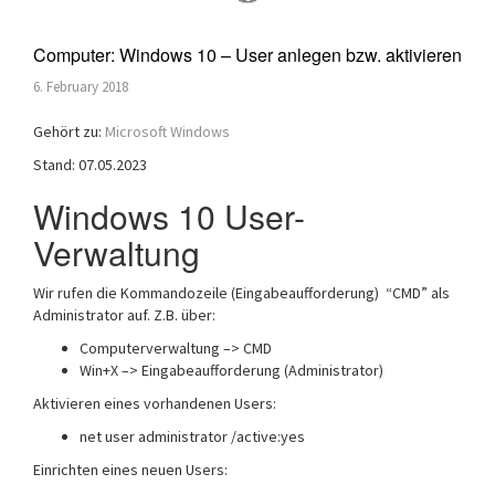
a
t
Computer: Windows 10 – User anlegen bzw. aktivieren
i
o
6. February 2018
n
Gehört zu:
Microsoft Windows
Stand: 07.05.2023
Windows 10 User-
Verwaltung
Wir rufen die Kommandozeile (Eingabeaufforderung) “CMD” als
Administrator auf. Z.B. über:
Computerverwaltung –> CMD
Win+X –> Eingabeaufforderung (Administrator)
Aktivieren eines vorhandenen Users:
net user administrator /active:yes
Einrichten eines neuen Users: