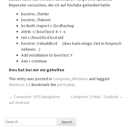
Reparatur versuchen, die ich auf YouTube gefunden hatte:
bootrec /fixmbr
bootrec /fixboot
bcdedit /export c:\bcdbackup
attrib c:\boot\bcd -h -r -s
ren c:/boot/bcd bcd.old
bootrec /rebuildbcd (dies kann einige Zeit in Anspruch
nehmen…)
Add installation to boot list: Y
exit + continue
Dies hat bei mir nix geholfen
This entry was posted in
Computer
,
Windows
and tagged
Windows 10
. Bookmark the
permalink
.
Post
←
Computer: GPS Navigation
Computer: E-Mail – Outlook
→
auf Android
navigation
Search
for: