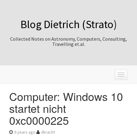
Blog Dietrich (Strato)
Collected Notes on Astronomy, Computers, Consulting,
Travelling et.al.
T
o
g
Computer: Windows 10
g
l
startet nicht
e
n
0xc0000225
a
v
i
9 years ago
dkracht
g