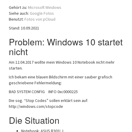
a
Gehört zu:
Microsoft Windows
t
Siehe auch:
Google Fotos
i
Benutzt:
Fotos von pCloud
o
Stand: 10.09.2021
n
Problem: Windows 10 startet
nicht
Am 12.04.2017 wollte mein Windows 10 Notebook nicht mehr
starten.
Ich bekam eine blauen Bildschirm mit einer sauber grafisch
geschriebene Fehlermeldung:
BAD SYSTEM CONFIG INFO 0xc0000225
Die sog. “Stop Codes” sollen erklärt sein auf:
http://windows.com/stopcode
Die Situation
Notebook: ASUS R301LJ