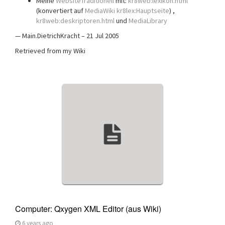
Meine
WebsiteTraditionell
mit:
kr8web:lexikon.html
(konvertiert auf
MediaWiki
kr8lex:Hauptseite
) ,
kr8web:deskriptoren.html
und
MediaLibrary
— Main.DietrichKracht – 21 Jul 2005
Retrieved from my Wiki
Computer: Qxygen XML Editor (aus Wiki)
6 years ago