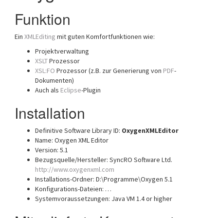
Funktion
Ein
XMLEditing
mit guten Komfortfunktionen wie:
Projektverwaltung
XSLT
Prozessor
XSL:FO
Prozessor (z.B. zur Generierung von
PDF
-
Dokumenten)
Auch als
Eclipse
-Plugin
Installation
Definitive Software Library ID:
OxygenXMLEditor
Name: Oxygen XML Editor
Version: 5.1
Bezugsquelle/Hersteller: SyncRO Software Ltd.
http://www.oxygenxml.com
Installations-Ordner: D:\Programme\Oxygen 5.1
Konfigurations-Dateien: …
Systemvoraussetzungen: Java VM 1.4 or higher