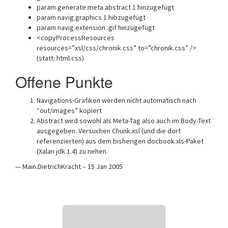
param generate.meta.abstract 1 hinzugefügt
param navig.graphics 1 hibzugefügt
param navig.extension .gif hinzugefügt
<copyProcessResources
resources=”xsl/css/chronik.css” to=”chronik.css” />
(statt: html.css)
Offene Punkte
Navigations-Grafiken werden nicht automatisch nach
“out/images” kopiert
Abstract wird sowohl als Meta-Tag also auch im Body-Text
ausgegeben. Versuchen Chunk.xsl (und die dort
referenzierten) aus dem bisherigen docbook.xls-Paket
(Xalan jdk 1.4) zu nehen.
— Main.DietrichKracht – 15 Jan 2005