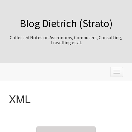
Blog Dietrich (Strato)
Collected Notes on Astronomy, Computers, Consulting,
Travelling et.al.
T
o
g
g
XML
l
e
n
a
v
i
g