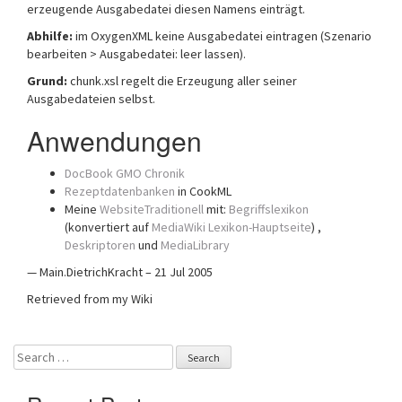
erzeugende Ausgabedatei diesen Namens einträgt.
Abhilfe:
im OxygenXML keine Ausgabedatei eintragen (Szenario
bearbeiten > Ausgabedatei: leer lassen).
Grund:
chunk.xsl regelt die Erzeugung aller seiner
Ausgabedateien selbst.
Anwendungen
DocBook
GMO Chronik
Rezeptdatenbanken
in CookML
Meine
WebsiteTraditionell
mit:
Begriffslexikon
(konvertiert auf
MediaWiki
Lexikon-Hauptseite
) ,
Deskriptoren
und
MediaLibrary
— Main.DietrichKracht – 21 Jul 2005
Retrieved from my Wiki
Search
for: