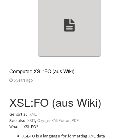
a
t
i
o
n
Computer: XSL:FO (aus Wiki)
6 years ago
XSL:FO (aus Wiki)
Gehört zu:
XML
See also:
XSLT
,
OxygenXMLEditor
,
PDF
What is XSL-FO?
XSL-FO is a language for formatting XML data