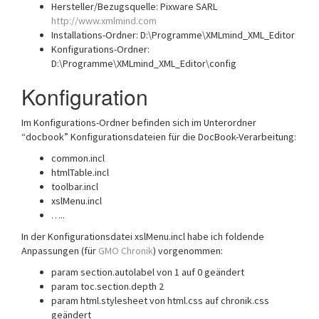
Hersteller/Bezugsquelle: Pixware SARL
http://www.xmlmind.com
Installations-Ordner: D:\Programme\XMLmind_XML_Editor
Konfigurations-Ordner:
D:\Programme\XMLmind_XML_Editor\config
Konfiguration
Im Konfigurations-Ordner befinden sich im Unterordner
“docbook” Konfigurationsdateien für die DocBook-Verarbeitung:
common.incl
htmlTable.incl
toolbar.incl
xslMenu.incl
…..
In der Konfigurationsdatei xslMenu.incl habe ich foldende
Anpassungen (für
GMO Chronik
) vorgenommen:
param section.autolabel von 1 auf 0 geändert
param toc.section.depth 2
param html.stylesheet von html.css auf chronik.css
geändert