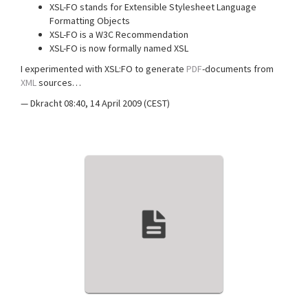
XSL-FO stands for Extensible Stylesheet Language
Formatting Objects
XSL-FO is a W3C Recommendation
XSL-FO is now formally named XSL
I experimented with XSL:FO to generate
PDF
-documents from
XML
sources…
— Dkracht 08:40, 14 April 2009 (CEST)