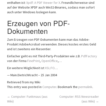
enthalten ist:
Xpdf: A PDF Viewer for X
. Freundlicherweise sind
auf der Website XPDF auch Win32-Binaries, sodass man sofort
auch unter Windows loslegen kann.
Erzeugen von PDF-
Dokumenten
Zum Erzeugen von PDF-Dokumenten kann man das Adobe-
Produkt AdobeAcrobat verwenden. Dieses kostes erstes Geld
und ist zweitens ein Riesentier.
Einfacher geht es mit Third-Party-Produkten wie z.B.
PdfFactory
von der Firma
FinePrint
,
OpenOffice
,…
Ein weitere Möglichkeit ist
XSL:FO
…
— Main.DietrichKracht – 25 Jan 2004
Retrieved from my Wiki
This entry was posted in
Computer
. Bookmark the
permalink
.
Post
←
Computer: Funkmaus (aus
Computer: RSS Newsreader
Wiki)
(aus Wiki)
→