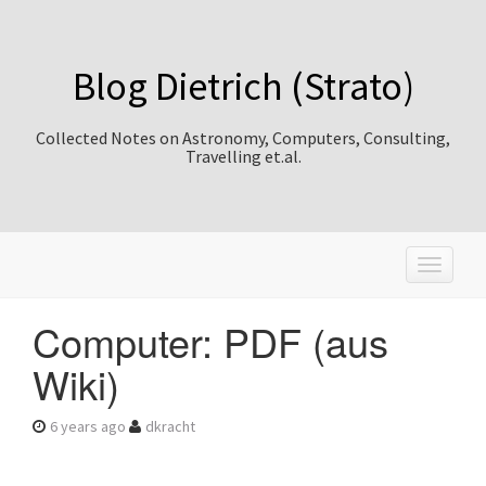
Blog Dietrich (Strato)
Collected Notes on Astronomy, Computers, Consulting,
Travelling et.al.
T
o
g
Computer: PDF (aus
g
l
Wiki)
e
n
a
6 years ago
dkracht
v
i
g