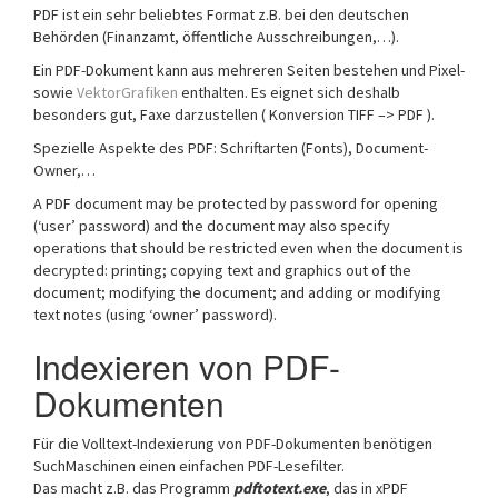
PDF ist ein sehr beliebtes Format z.B. bei den deutschen
Behörden (Finanzamt, öffentliche Ausschreibungen,…).
Ein PDF-Dokument kann aus mehreren Seiten bestehen und Pixel-
sowie
VektorGrafiken
enthalten. Es eignet sich deshalb
besonders gut, Faxe darzustellen ( Konversion TIFF –> PDF ).
Spezielle Aspekte des PDF: Schriftarten (Fonts), Document-
Owner,…
A PDF document may be protected by password for opening
(‘user’ password) and the document may also specify
operations that should be restricted even when the document is
decrypted: printing; copying text and graphics out of the
document; modifying the document; and adding or modifying
text notes (using ‘owner’ password).
Indexieren von PDF-
Dokumenten
Für die Volltext-Indexierung von PDF-Dokumenten benötigen
SuchMaschinen einen einfachen PDF-Lesefilter.
Das macht z.B. das Programm
pdftotext.exe
, das in xPDF