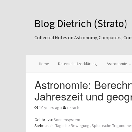
Blog Dietrich (Strato)
Collected Notes on Astronomy, Computers, Consul
Home
Datenschutzerklärung
Astronomie
Astronomie: Berech
Jahreszeit und geogr
10 years ago
dkracht
Gehört zu:
Sonnensystem
Siehe auch:
Tägliche Bewegung
,
Sphärische Trigonomet