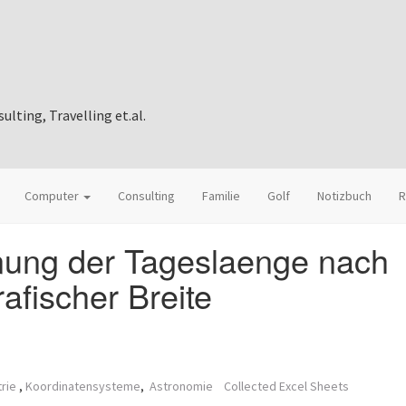
ting, Travelling et.al.
Computer
Consulting
Familie
Golf
Notizbuch
R
nung der Tageslaenge nach
afischer Breite
rie
,
Koordinatensysteme
,
Astronomie
Collected Excel Sheets