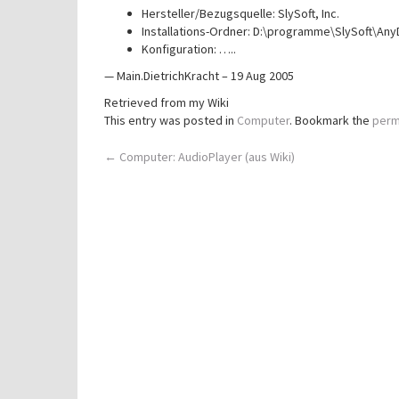
Hersteller/Bezugsquelle: SlySoft, Inc.
Installations-Ordner: D:\programme\SlySoft\An
Konfiguration: …..
— Main.DietrichKracht – 19 Aug 2005
Retrieved from my Wiki
This entry was posted in
Computer
. Bookmark the
perm
Post
←
Computer: AudioPlayer (aus Wiki)
navigation