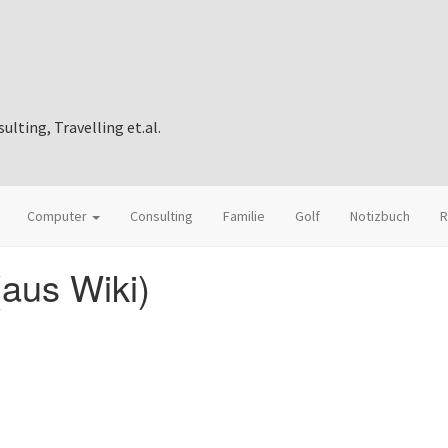
ting, Travelling et.al.
Computer
Consulting
Familie
Golf
Notizbuch
R
aus Wiki)