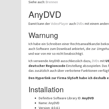
Siehe auch:
Brennen
AnyDVD
Damit kann der
VideoPlayer
auch
DVDs
mit einem ande
Warnung
Ich habe ein Schreiben einer Rechtsanwaltkanzlei bek
auch Software zum Download anbietet, die zur
Umgehun
und war von mir so nicht beabsichtigt.
Ich verwende AnyDVD ausschliesslich dazu,
DVDs
mit
U
deutscher Regioncode
-Einstellung abzuspielen. Das
das zusätzlich auch über verbotene Funktionen verfügt,
Den Hyperlink zur Firma SlySoft habe ich deshalb 
Installation
Definitive Software Library ID:
AnyDVD
Name: AnyDVD
Version: 4.0.4.1