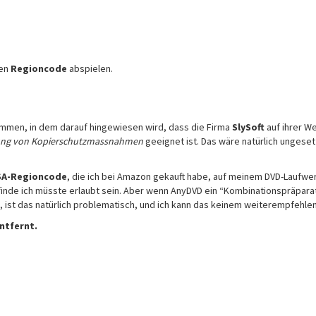
ren
Regioncode
abspielen.
ommen, in dem darauf hingewiesen wird, dass die Firma
SlySoft
auf ihrer W
g von Kopierschutzmassnahmen
geeignet ist. Das wäre natürlich ungeset
SA-Regioncode
, die ich bei Amazon gekauft habe, auf meinem DVD-Laufwe
 finde ich müsste erlaubt sein. Aber wenn AnyDVD ein “Kombinationspräparat
 ist das natürlich problematisch, und ich kann das keinem weiterempfehlen
entfernt.