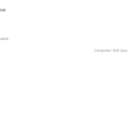
yDVD
alink
.
Computer: DVD (aus