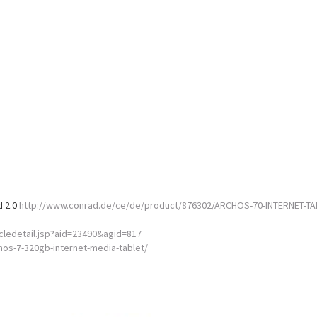
d 2.0
http://www.conrad.de/ce/de/product/876302/ARCHOS-70-INTERNET-TA
icledetail.jsp?aid=23490&agid=817
os-7-320gb-internet-media-tablet/