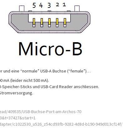
r und eine “normale” USB-A Buchse (“female”)…
00 mA (leider nicht 500 mA).
-Speicher-Sticks und USB-Card Reader anschliessen.
 Stromversorgung.
read/409535/USB-Buchse-Port-am-Archos-70
63&t=37427&start=1
dapter/c1022530_u526_z54cd93fb-9282-4d8d-b190-949d013cf14f/