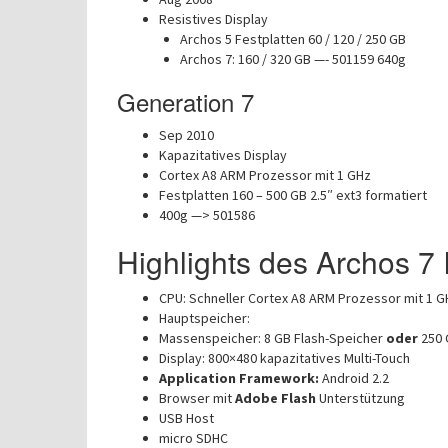
Resistives Display
Archos 5 Festplatten 60 / 120 / 250 GB
Archos 7: 160 / 320 GB —- 501159 640g
Generation 7
Sep 2010
Kapazitatives Display
Cortex A8 ARM Prozessor mit 1 GHz
Festplatten 160 – 500 GB 2.5″ ext3 formatiert
400g —> 501586
Highlights des Archos 7 
CPU: Schneller Cortex A8 ARM Prozessor mit 1 G
Hauptspeicher:
Massenspeicher: 8 GB Flash-Speicher
oder
250 
Display: 800×480 kapazitatives Multi-Touch
Application Framework:
Android 2.2
Browser mit
Adobe Flash
Unterstützung
USB Host
micro SDHC