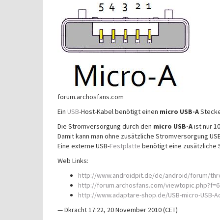
forum.archosfans.com
Ein
USB
-Host-Kabel benötigt einen
micro USB-A
Stecke
Die Stromversorgung durch den
micro USB-A
ist nur 1
Damit kann man ohne zusätzliche Stromversorgung USB
Eine externe USB-
Festplatte
benötigt eine zusätzliche
Web Links:
http://www.androidpit.de/de/android/forum/th
http://forum.archosfans.com/viewtopic.php?f=
http://www.adaptare-shop.de/USB-micro-USB-A
— Dkracht 17:22, 20 November 2010 (CET)