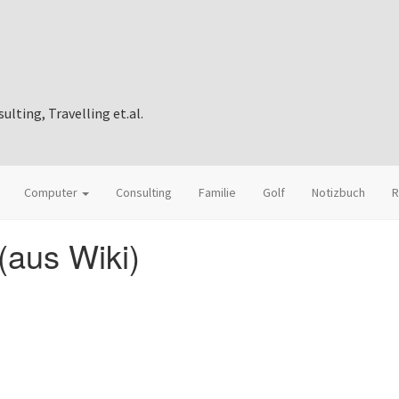
ting, Travelling et.al.
Computer
Consulting
Familie
Golf
Notizbuch
R
(aus Wiki)