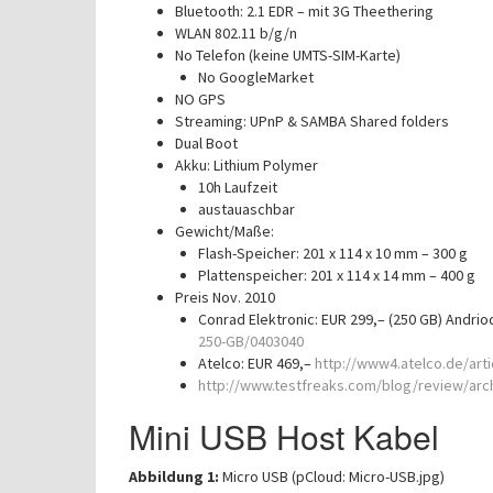
Bluetooth: 2.1 EDR – mit 3G Theethering
WLAN 802.11 b/g/n
No Telefon (keine UMTS-SIM-Karte)
No GoogleMarket
NO GPS
Streaming: UPnP & SAMBA Shared folders
Dual Boot
Akku: Lithium Polymer
10h Laufzeit
austauaschbar
Gewicht/Maße:
Flash-Speicher: 201 x 114 x 10 mm – 300 g
Plattenspeicher: 201 x 114 x 14 mm – 400 g
Preis Nov. 2010
Conrad Elektronic: EUR 299,– (250 GB) Andrio
250-GB/0403040
Atelco: EUR 469,–
http://www4.atelco.de/art
http://www.testfreaks.com/blog/review/arch
Mini USB Host Kabel
Abbildung 1:
Micro USB (pCloud: Micro-USB.jpg)