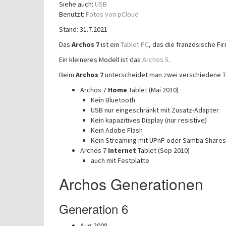
Siehe auch:
USB
Benutzt:
Fotos von pCloud
Stand: 31.7.2021
Das
Archos 7
ist ein
Tablet PC
, das die französische Fi
Ein kleineres Modell ist das
Archos 5
.
Beim
Archos 7
unterscheidet man zwei verschiedene 
Archos 7
Home
Tablet (Mai 2010)
Kein Bluetooth
USB nur eingeschränkt mit Zusatz-Adapter
Kein kapazitives Display (nur resistive)
Kein Adobe Flash
Kein Streaming mit UPnP oder Samba Shares
Archos 7
Internet
Tablet (Sep 2010)
auch mit Festplatte
Archos Generationen
Generation 6
Aug 2008