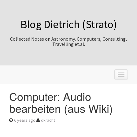
Blog Dietrich (Strato)
Collected Notes on Astronomy, Computers, Consulting,
Travelling et.al.
T
o
g
Computer: Audio
g
l
bearbeiten (aus Wiki)
e
n
a
6 years ago
dkracht
v
i
g