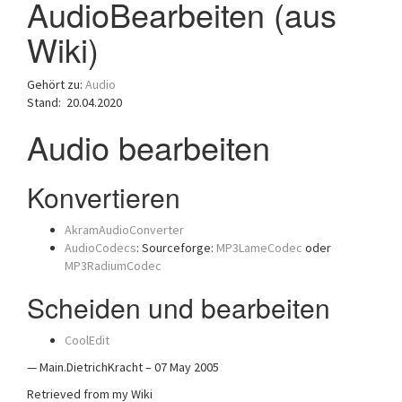
AudioBearbeiten (aus
a
Wiki)
t
i
o
Gehört zu:
Audio
n
Stand: 20.04.2020
Audio bearbeiten
Konvertieren
AkramAudioConverter
AudioCodecs
: Sourceforge:
MP3LameCodec
oder
MP3RadiumCodec
Scheiden und bearbeiten
CoolEdit
— Main.DietrichKracht – 07 May 2005
Retrieved from my Wiki