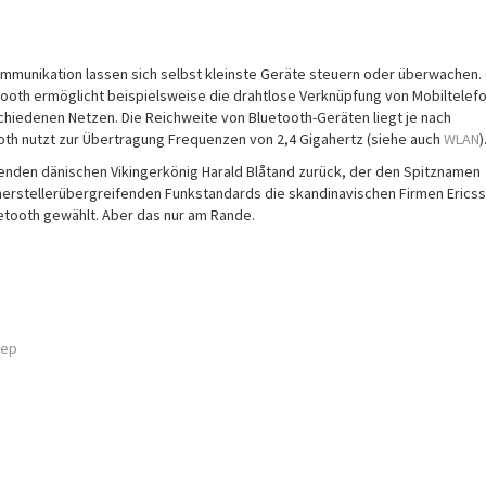
mmunikation lassen sich selbst kleinste Geräte steuern oder überwachen. O
tooth ermöglicht beispielsweise die drahtlose Verknüpfung von Mobiltelef
hiedenen Netzen. Die Reichweite von Bluetooth-Geräten liegt je nach
oth nutzt zur Übertragung Frequenzen von 2,4 Gigahertz (siehe auch
WLAN
)
enden dänischen Vikingerkönig Harald Blåtand zurück, der den Spitznamen
s herstellerübergreifenden Funkstandards die skandinavischen Firmen Erics
etooth gewählt. Aber das nur am Rande.
tep