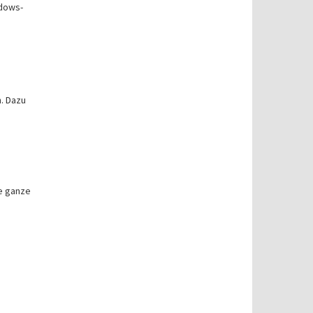
dows-
. Dazu
e ganze