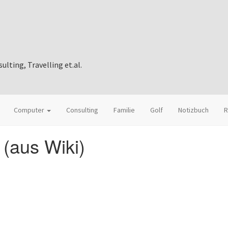
ting, Travelling et.al.
Computer
Consulting
Familie
Golf
Notizbuch
R
 (aus Wiki)