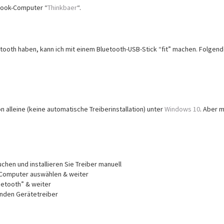
ebook-Computer “
Thinkbaer
“.
tooth haben, kann ich mit einem Bluetooth-USB-Stick “fit” machen. Folgen
on alleine (keine automatische Treiberinstallation) unter
Windows 10
. Aber m
hen und installieren Sie Treiber manuell
m Computer auswählen & weiter
uetooth” & weiter
enden Gerätetreiber