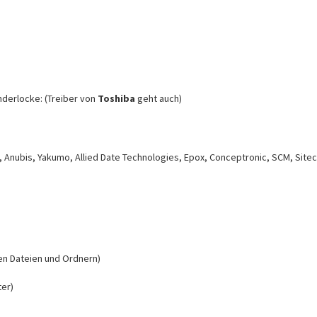
nderlocke: (Treiber von
Toshiba
geht auch)
, Anubis, Yakumo, Allied Date Technologies, Epox, Conceptronic, SCM, Sit
en Dateien und Ordnern)
ter)