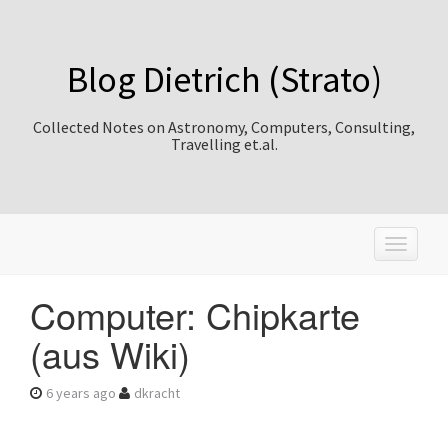
Blog Dietrich (Strato)
Collected Notes on Astronomy, Computers, Consulting,
Travelling et.al.
T
o
g
Computer: Chipkarte
g
l
(aus Wiki)
e
n
a
6 years ago
dkracht
v
i
g