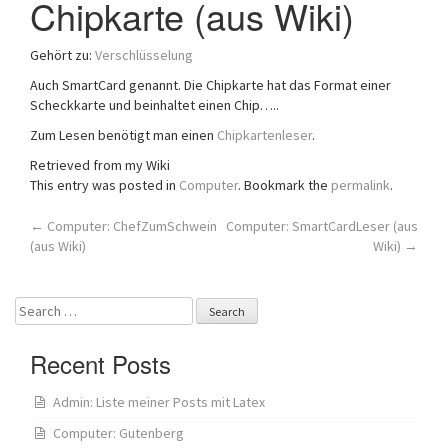
Chipkarte (aus Wiki)
a
t
Gehört zu:
Verschlüsselung
i
o
Auch SmartCard genannt. Die Chipkarte hat das Format einer
n
Scheckkarte und beinhaltet einen Chip…..
Zum Lesen benötigt man einen
Chipkartenleser
.
Retrieved from my Wiki
This entry was posted in
Computer
. Bookmark the
permalink
.
Post
←
Computer: ChefZumSchwein
Computer: SmartCardLeser (aus
(aus Wiki)
Wiki)
→
navigation
Search
for:
Recent Posts
Admin: Liste meiner Posts mit Latex
Computer: Gutenberg