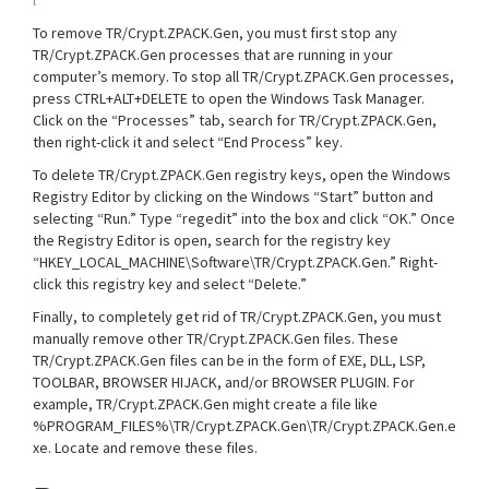
l
To remove TR/Crypt.ZPACK.Gen, you must first stop any
TR/Crypt.ZPACK.Gen processes that are running in your
computer’s memory. To stop all TR/Crypt.ZPACK.Gen processes,
press CTRL+ALT+DELETE to open the Windows Task Manager.
Click on the “Processes” tab, search for TR/Crypt.ZPACK.Gen,
then right-click it and select “End Process” key.
To delete TR/Crypt.ZPACK.Gen registry keys, open the Windows
Registry Editor by clicking on the Windows “Start” button and
selecting “Run.” Type “regedit” into the box and click “OK.” Once
the Registry Editor is open, search for the registry key
“HKEY_LOCAL_MACHINE\Software\TR/Crypt.ZPACK.Gen.” Right-
click this registry key and select “Delete.”
Finally, to completely get rid of TR/Crypt.ZPACK.Gen, you must
manually remove other TR/Crypt.ZPACK.Gen files. These
TR/Crypt.ZPACK.Gen files can be in the form of EXE, DLL, LSP,
TOOLBAR, BROWSER HIJACK, and/or BROWSER PLUGIN. For
example, TR/Crypt.ZPACK.Gen might create a file like
%PROGRAM_FILES%\TR/Crypt.ZPACK.Gen\TR/Crypt.ZPACK.Gen.e
xe. Locate and remove these files.