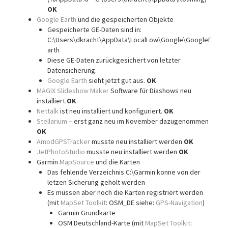
OK
Google Earth
und die gespeicherten Objekte
Gespeicherte GE-Daten sind in:
C:\Users\dkracht\AppData\LocalLow\Google\GoogleE
arth
Diese GE-Daten zurückgesichert von letzter
Datensicherung.
Google Earth
sieht jetzt gut aus.
OK
MAGIX Slideshow Maker
Software für Diashows neu
installiert.
OK
Nettalk
ist neu installiert und konfiguriert.
OK
Stellarium
– erst ganz neu im November dazugenommen
OK
AmodGPSTracker
musste neu installiert werden
OK
JetPhotoStudio
musste neu installiert werden
OK
Garmin
MapSource
und die Karten
Das fehlende Verzeichnis C:\Garmin konne von der
letzen Sicherung geholt werden
Es müssen aber noch die Karten registriert werden
(mit
MapSet Toolkit
: OSM_DE siehe:
GPS-Navigation
)
Garmin Grundkarte
OSM Deutschland-Karte (mit
MapSet Toolkit
: