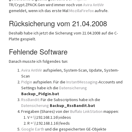
TR/Crypt.ZPACK.Gen wird immer noch von
Avira AntiVir
gemeldet, wenn ich das erste Mal
MozillaFirefox
aufrufe.
Rücksicherung vom 21.04.2008
Deshalb habe ich jetzt die Sicherung vom 21.04.2008 auf die C-
Platte gespielt.
Fehlende Software
Danach musste ich folgendes tun:
Avira AntiVir
aufspielen, System-Scan, Update, System-
Scan
Pidgin
aufspielen. Für die
InstantMessaging
-Accounts und
Settings habe ich die
Datensicherung
Backup_Pidgin.bat
RssBandit
: Für die Subscriptions habe ich die
Datensicherung
Backup_RssBandit.bat
Freigaben (Shares) von der
Buffalo LinkStation
mappen:
V = \\192.168.1.16\videos
R = \\192.168.1.16\feeds
Google Earth
und die gespeicherten GE-Objekte