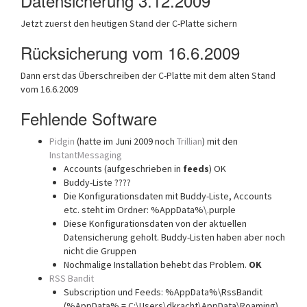
Datensicherung 3.12.2009
Jetzt zuerst den heutigen Stand der C-Platte sichern
Rücksicherung vom 16.6.2009
Dann erst das Überschreiben der C-Platte mit dem alten Stand
vom 16.6.2009
Fehlende Software
Pidgin
(hatte im Juni 2009 noch
Trillian
) mit den
InstantMessaging
Accounts (aufgeschrieben in
feeds
) OK
Buddy-Liste ????
Die Konfigurationsdaten mit Buddy-Liste, Accounts
etc. steht im Ordner: %AppData%\.purple
Diese Konfigurationsdaten von der aktuellen
Datensicherung geholt. Buddy-Listen haben aber noch
nicht die Gruppen
Nochmalige Installation behebt das Problem.
OK
RSS Bandit
Subscription und Feeds: %AppData%\RssBandit
(%AppData% = C:\Users\dkracht\AppData\Roaming)