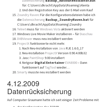
Datensicherung
Backup_AbsoluteRssEditor.bat
für: C:\Users\dkracht\AppData\Roaming\Alenta
Und den Registration Key aus der E-Mail vom Kauf
Zoundry Raven
: Für die Konfigurationsdateien habe ich
die
Datensicherung
Backup_ZoundryRaven.bat
für
C:\Users\dkracht\AppData\Roaming\Zoundry
Telnet
muss für
Windows Vista
aktiviert werden
Windows Live Movie Maker installieren – für
Diaschau
DVBViewer
muss neu installiert werden
ProjectX
funktionierte nicht mehr.
Nach Neu-Installation von
Java
RJE 1.6.0_17
Neu-Installation
ProjectX
Version 0.90.4.00b32
Jasc
PaintShop
9.00 installiert
Netgear
Digital Entertainer
EVA8000
– Dann
funktioniert auf
TagTool
wieder…
Smarty
musste neu installiert werden
4.12.2009
Datenrücksicherung
Auf Computer Graumann hatte ich seit einiger Zeit Probleme mit