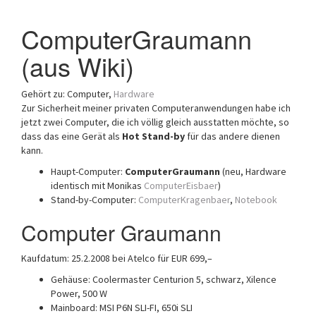
a
ComputerGraumann
t
i
(aus Wiki)
o
n
Gehört zu: Computer,
Hardware
Zur Sicherheit meiner privaten Computeranwendungen habe ich
jetzt zwei Computer, die ich völlig gleich ausstatten möchte, so
dass das eine Gerät als
Hot Stand-by
für das andere dienen
kann.
Haupt-Computer:
ComputerGraumann
(neu, Hardware
identisch mit Monikas
ComputerEisbaer
)
Stand-by-Computer:
ComputerKragenbaer
,
Notebook
Computer Graumann
Kaufdatum: 25.2.2008 bei Atelco für EUR 699,–
Gehäuse: Coolermaster Centurion 5, schwarz, Xilence
Power, 500 W
Mainboard: MSI P6N SLI-FI, 650i SLI