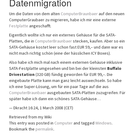
Datenmigration
Um die Daten von dem alten
ComputerBraunbaer
auf den neuen
ComputerGraubaer zu migrieren, habe ich mir eine externe
Festplatte
angeschafft.
Eigentlich wollte ich nur ein externes Gehäuse für die SATA-
Platten, die in
ComputerBraunbaer
stecken, kaufen. Aber so ein
SATA-Gehäuse kostet leer schon fast EUR 59,– und dann war es
nicht mach richtig schön (eine der hässlichen ICY Boxes).
Also habe ich mich mal nach einem externen Gehäuse inklusive
SATA-Festplatte umgesehen und bin bei der kleinsten
Buffalo
Drivestation
(320 GB) fündig geworden für EUR 99,–. Die
eingebaute Platte kann man ganz leicht auswechseln. So habe
ich eine Super-Lösung, um für ein paar Tage auf die aus
ComputerBraunbaer
ausgebauten SATA-Platten zuzugreifen. Für
später habe ich dann ein schönes SATA-Gehäuse…
— Dkracht 16:24, 1 March 2008 (CET)
Retrieved from my Wiki
This entry was posted in
Computer
and tagged
Windows
.
Bookmark the
permalink
.