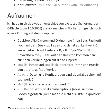
der Konfiguiration des TCP/IP
der Software
TMPGenc DVD Author 3 with Divx Authoring
Aufräumen
Ich habe mich deswegen entschlossen die letze Sicherung der
C-Platte (vom 16.6.2009) zurückzusichern. Vorher bringe ich noch
etwas Ordung auf den Computer:
Desktop: Alle Dateien und Ordner, die (meist aus Faulheit)
noch auf dem Desktop liegen und damit auf Laufwerk C,
verschiebe ich auf Laufwerk D, z.B. D:\var\DefSoftLib,
D:\var\Desktop\… etc. Auf den Desktop kommen dann
nur noch Verknüfungen auf diese Objekte…
MozillaFirefox
und
MozillaThunderbird
: Daten und Profile
von bereits auf Laufwerk D:
Apache
: Daten und Konfiguration sind ebenfalls schon auf
Laufwerk D:
MySQL
: Alles bereits auf Laufwerk D:
RSS Bandit
: Wo sind die Subsciptions (Abos) und die
Feeds eigentlich (wenn man sie nicht als OPML exportiert
hat)?