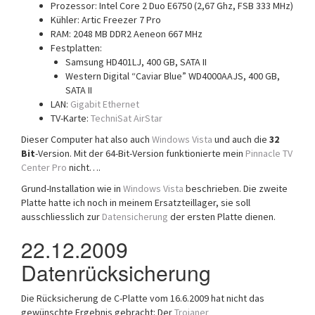
Prozessor: Intel Core 2 Duo E6750 (2,67 Ghz, FSB 333 MHz)
Kühler: Artic Freezer 7 Pro
RAM: 2048 MB DDR2 Aeneon 667 MHz
Festplatten:
Samsung HD401LJ, 400 GB, SATA II
Western Digital “Caviar Blue” WD4000AAJS, 400 GB,
SATA II
LAN:
Gigabit Ethernet
TV-Karte:
TechniSat AirStar
Dieser Computer hat also auch
Windows Vista
und auch die
32
Bit
-Version. Mit der 64-Bit-Version funktionierte mein
Pinnacle TV
Center Pro
nicht….
Grund-Installation wie in
Windows Vista
beschrieben. Die zweite
Platte hatte ich noch in meinem Ersatzteillager, sie soll
ausschliesslich zur
Datensicherung
der ersten Platte dienen.
22.12.2009
Datenrücksicherung
Die Rücksicherung de C-Platte vom 16.6.2009 hat nicht das
gewünschte Ergebnis gebracht: Der
Trojaner