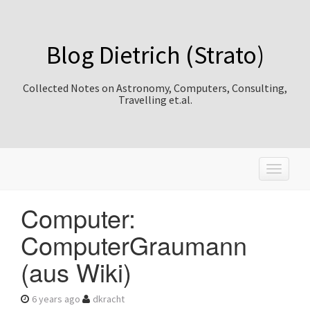
Blog Dietrich (Strato)
Collected Notes on Astronomy, Computers, Consulting,
Travelling et.al.
T
o
g
Computer:
g
l
ComputerGraumann
e
n
(aus Wiki)
a
v
i
6 years ago
dkracht
g