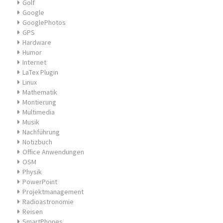
Golf
Google
GooglePhotos
GPS
Hardware
Humor
Internet
LaTex Plugin
Linux
Mathematik
Montierung
Multimedia
Musik
Nachführung
Notizbuch
Office Anwendungen
OSM
Physik
PowerPoint
Projektmanagement
Radioastronomie
Reisen
SmartPhones