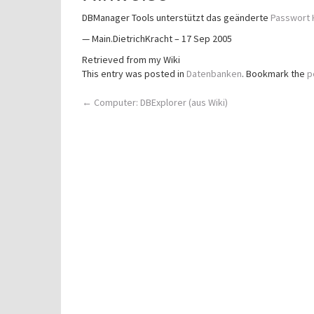
DBManager Tools unterstützt das geänderte
Passwort 
— Main.DietrichKracht – 17 Sep 2005
Retrieved from my Wiki
This entry was posted in
Datenbanken
. Bookmark the
p
Post
←
Computer: DBExplorer (aus Wiki)
navigation