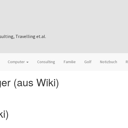
ting, Travelling et.al.
Computer
Consulting
Familie
Golf
Notizbuch
R
r (aus Wiki)
i)