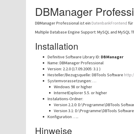
DBManager Professi
DBManager Professional ist ein
DatenbankFrontend
für
Multiple Database Engine Support: MySQL and MySQL Th
Installation
Definitive Software Library ID:
DBManager
Name: DBManager Professional
Version: 2.2.0 (17.09.2005: 3.1 )
Hesteller/Bezugsquelle: DBTools Software
http:
Systemvorassetzungen: …
Windows 98 or higher
InternetExplorer 5.5. or higher
Instalations-Ordner:
Version 2.2.0: D:\Programme\DBTools Softw
Version 3.1: D:\Programme\DBTools Softwar
Konfiguration …..
Hinweise