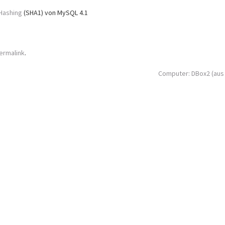
Hashing
(SHA1) von MySQL 4.1
ermalink
.
Computer: DBox2 (aus