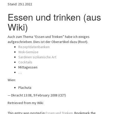
Stand: 29.1.2022
a
t
Essen und trinken (aus
i
o
Wiki)
n
Auch zum Thema “Essen und Trinken” habe ich einiges
aufgeschrieben. Dies ist der Oberartikel dazu (Root).
Rezeptdatenbanken
Wok-Gemüse
Sardinen sizilianische Art
Cocktails
Mittagessen
…
Wien:
Plachuta
— Dkracht 13:08, 9 February 2008 (CET)
Retrieved from my Wiki
This entry was posted in
Essen und Trinken
. Bookmark the