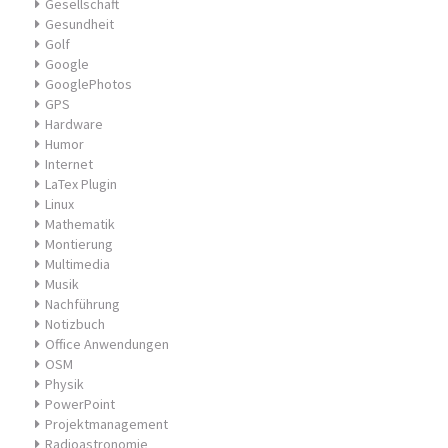
Gesellschaft
Gesundheit
Golf
Google
GooglePhotos
GPS
Hardware
Humor
Internet
LaTex Plugin
Linux
Mathematik
Montierung
Multimedia
Musik
Nachführung
Notizbuch
Office Anwendungen
OSM
Physik
PowerPoint
Projektmanagement
Radioastronomie