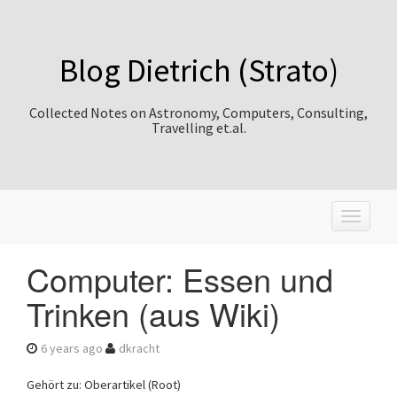
Blog Dietrich (Strato)
Collected Notes on Astronomy, Computers, Consulting,
Travelling et.al.
T
o
g
Computer: Essen und
g
l
Trinken (aus Wiki)
e
n
a
6 years ago
dkracht
v
i
Gehört zu: Oberartikel (Root)
g