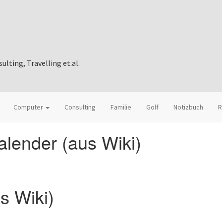
ting, Travelling et.al.
Computer
Consulting
Familie
Golf
Notizbuch
R
lender (aus Wiki)
s Wiki)