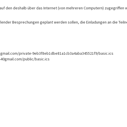
 auf den deshalb über das Internet (von mehreren Computern) zugegriffen
 Kalender Besprechungen geplant werden sollen, die Einladungen an die Teil
@gmail.com/private-9eb3f8eb1dbe81a1cb3a4aba345521f9/basic.ics
40gmail.com/public/basic.ics