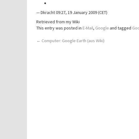
— Dkracht 09:27, 19 January 2009 (CET)
Retrieved from my Wiki
This entry was posted in
E-Mail
,
Google
and tagged
Goo
Post
←
Computer: Google Earth (aus Wiki)
navigation