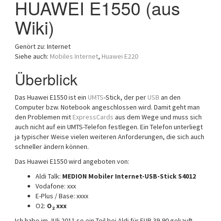
HUAWEI E1550 (aus
a
Wiki)
t
i
o
Genört zu: Internet
n
Siehe auch:
Mobiles Internet
,
Huawei E220
Überblick
Das Huawei E1550 ist ein
UMTS
-Stick, der per
USB
an den
Computer bzw. Notebook angeschlossen wird. Damit geht man
den Problemen mit
ExpressCards
aus dem Wege und muss sich
auch nicht auf ein UMTS-Telefon festlegen. Ein Telefon unterliegt
ja typischer Weise vielen weiteren Anforderungen, die sich auch
schneller ändern können.
Das Huawei E1550 wird angeboten von:
Aldi Talk:
MEDION Mobiler Internet-USB-Stick S4012
Vodafone: xxx
E-Plus / Base: xxxx
O2:
O
xxx
2
Ich habe im JUli 2011 so ein Teil bei Aldi für EUR 39,90 gekauft,