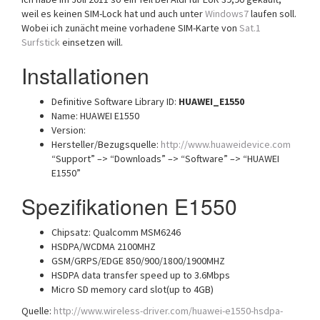
weil es keinen SIM-Lock hat und auch unter
Windows7
laufen soll.
Wobei ich zunächt meine vorhadene SIM-Karte von
Sat.1
Surfstick
einsetzen will.
Installationen
Definitive Software Library ID:
HUAWEI_E1550
Name: HUAWEI E1550
Version:
Hersteller/Bezugsquelle:
http://www.huaweidevice.com
“Support” –> “Downloads” –> “Software” –> “HUAWEI
E1550”
Spezifikationen E1550
Chipsatz: Qualcomm MSM6246
HSDPA/WCDMA 2100MHZ
GSM/GRPS/EDGE 850/900/1800/1900MHZ
HSDPA data transfer speed up to 3.6Mbps
Micro SD memory card slot(up to 4GB)
Quelle:
http://www.wireless-driver.com/huawei-e1550-hsdpa-