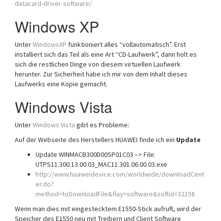
datacard-driver-software/
Windows XP
Unter
WindowsXP
funktioniert alles “vollautomatisch”. Erst
installiert sich das Teil als eine Art “CD-Laufwerk”, dann holt es
sich die restlichen Dinge von diesem virtuellen Laufwerk
herunter. Zur Sicherheit habe ich mir von dem Inhalt dieses
Laufwerks eine Kopie gemacht.
Windows Vista
Unter
Windows Vista
gibt es Probleme:
Auf der Webseite des Herstellers HUAWEI finde ich ein
Update
Update WINMACB300D00SP01C03 –> File:
UTPS11.300.13.00.03_MAC11.301.06.00.03.exe
http://www.huaweidevice.com/worldwide/downloadCent
er.do?
method=toDownloadFile&flay=software&softid=32158
Wenn man dies mit eingestecktem E1550-Stick aufruft, wird der
Speicher des E1550 neu mit Treibern und Client Software