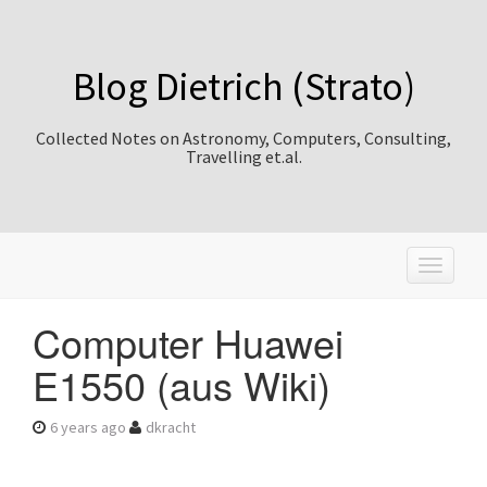
Blog Dietrich (Strato)
Collected Notes on Astronomy, Computers, Consulting,
Travelling et.al.
T
o
g
Computer Huawei
g
l
E1550 (aus Wiki)
e
n
a
6 years ago
dkracht
v
i
g