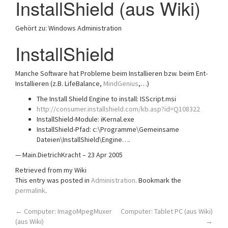
InstallShield (aus Wiki)
a
t
Gehört zu: Windows Administration
i
o
InstallShield
n
Manche Software hat Probleme beim Installieren bzw. beim Ent-
Installieren (z.B. LifeBalance,
MindGenius
,…)
The Install Shield Engine to install: ISScript.msi
http://consumer.installshield.com/kb.asp?id=Q108322
InstallShield-Module: iKernal.exe
InstallShield-Pfad: c:\Programme\Gemeinsame
Dateien\InstallShield\Engine….
— Main.DietrichKracht – 23 Apr 2005
Retrieved from my Wiki
This entry was posted in
Administration
. Bookmark the
permalink
.
Post
←
Computer: ImagoMpegMuxer
Computer: Tablet PC (aus Wiki)
(aus Wiki)
→