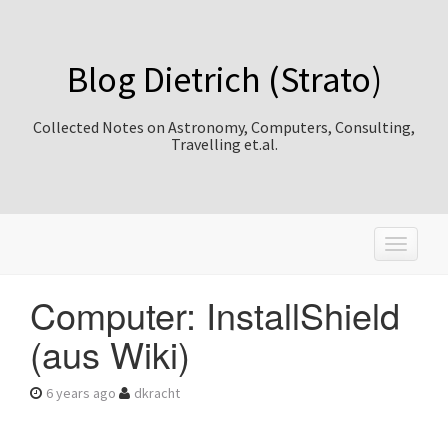
Blog Dietrich (Strato)
Collected Notes on Astronomy, Computers, Consulting,
Travelling et.al.
T
o
g
Computer: InstallShield
g
l
(aus Wiki)
e
n
a
6 years ago
dkracht
v
i
g