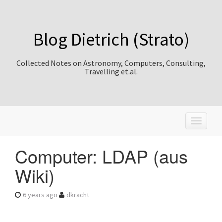
Blog Dietrich (Strato)
Collected Notes on Astronomy, Computers, Consulting,
Travelling et.al.
T
o
g
Computer: LDAP (aus
g
l
Wiki)
e
n
a
6 years ago
dkracht
v
i
g