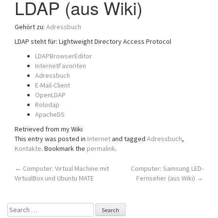
LDAP (aus Wiki)
a
t
Gehört zu:
Adressbuch
i
o
LDAP steht für: Lightweight Directory Access Protocol
n
LDAPBrowserEditor
InternetFavoriten
Adressbuch
E-Mail-Client
OpenLDAP
Rolodap
ApacheDS
Retrieved from my Wiki
This entry was posted in
Internet
and tagged
Adressbuch
,
Kontakte
. Bookmark the
permalink
.
Post
←
Computer: Virtual Machine mit
Computer: Samsung LED-
VirtualBox und Ubuntu MATE
Fernseher (aus Wiki)
→
navigation
Search
for: