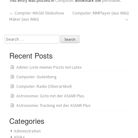
This entry was posted in
Computer
. Bookmark the
permalink
.
Post
←
Compter: MAGIX Slideshow
Computer: MMPlayer (aus Wiki)
Maker (aus Wiki)
→
navigation
Search
for:
Recent Posts
Admin: Liste meiner Posts mit Latex
Computer: Gutenberg
Computer: Radio (Oberartikel)
Astronomie: Goto mit der ASIAIR Plus
Astronomie: Tracking mit der ASIAIR Plus
Categories
Administration
Afrika