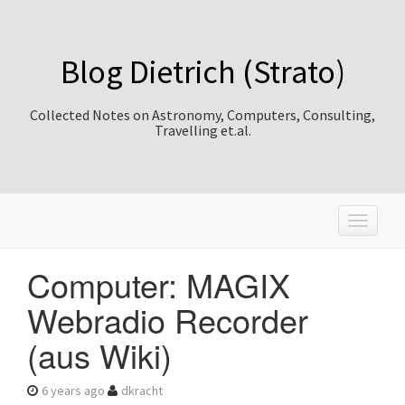
Blog Dietrich (Strato)
Collected Notes on Astronomy, Computers, Consulting,
Travelling et.al.
T
o
g
Computer: MAGIX
g
l
Webradio Recorder
e
n
(aus Wiki)
a
v
i
6 years ago
dkracht
g