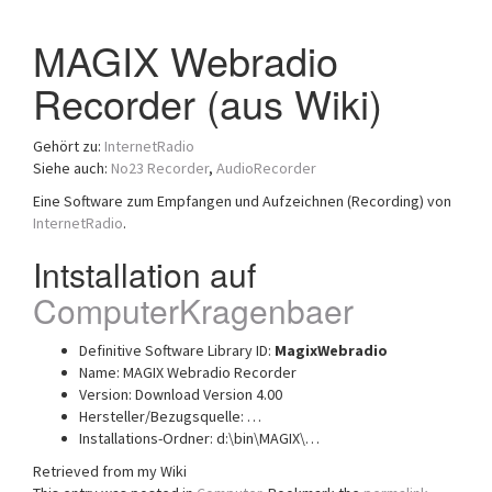
a
MAGIX Webradio
t
i
Recorder (aus Wiki)
o
n
Gehört zu:
InternetRadio
Siehe auch:
No23 Recorder
,
AudioRecorder
Eine Software zum Empfangen und Aufzeichnen (Recording) von
InternetRadio
.
Intstallation auf
ComputerKragenbaer
Definitive Software Library ID:
MagixWebradio
Name: MAGIX Webradio Recorder
Version: Download Version 4.00
Hersteller/Bezugsquelle: …
Installations-Ordner: d:\bin\MAGIX\…
Retrieved from my Wiki