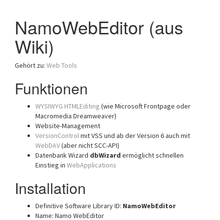
a
NamoWebEditor (aus
t
i
Wiki)
o
n
Gehört zu:
Web Tools
Funktionen
WYSIWYG
HTMLEditing
(wie Microsoft Frontpage oder
Macromedia Dreamweaver)
Website-Management
VersionControl
mit VSS und ab der Version 6 auch mit
WebDAV
(aber nicht SCC-API)
Datenbank Wizard
dbWizard
ermöglicht schnellen
Einstieg in
WebApplications
Installation
Definitive Software Library ID:
NamoWebEditor
Name: Namo WebEditor