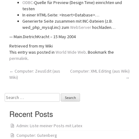
ODBC
-Quelle für Preview (Design Time) einrichten und
testen
In einer HTML-Seite: >Insert>Database>…
Generierte Seite zusammen mit INC-Dateien (z.B.
wed_php_mysql.inc) zum
WebServer
hochladen…
— Main.DietrichKracht – 15 May 2004
Retrieved from my Wiki
This entry was posted in
World Wide Web
. Bookmark the
permalink
.
Post
←
Computer: ZeusEdit (aus
Computer: XML Editing (aus Wiki)
Wiki)
→
navigation
Search
for:
Recent Posts
Admin: Liste meiner Posts mit Latex
Computer: Gutenberg