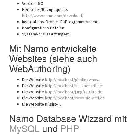
Version: 6.0
Hersteller/Bezugsquelle:
http://www.namo.com/download/
Installations-Ordner: D:\Programme\namo
Konfigurations-Dateien:
Systemvoraussetzungen:
Mit Namo entwickelte
Websites (siehe auch
WebAuthoring)
Die Website
http://localhost/phpknowhow
Die Website
http://localhost/faulkner.kr8.de
Die Website
http://localhost/jungfrau.kr8.de
Die Website
http://localhost/www.bio-well.de
Die Website D:\sirp\….
Namo Database Wizzard mit
MySQL
und
PHP