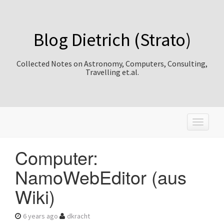
Blog Dietrich (Strato)
Collected Notes on Astronomy, Computers, Consulting,
Travelling et.al.
T
o
g
Computer:
g
l
NamoWebEditor (aus
e
n
Wiki)
a
v
i
6 years ago
dkracht
g