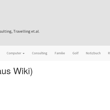
ting, Travelling et.al.
Computer
Consulting
Familie
Golf
Notizbuch
R
aus Wiki)