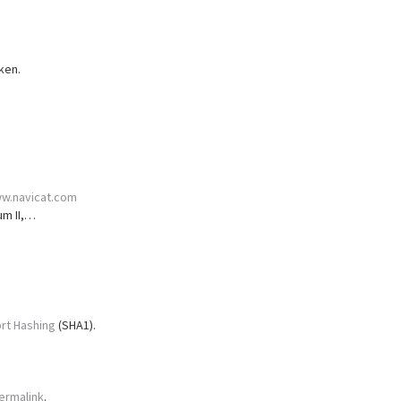
ken.
ww.navicat.com
um II,…
rt Hashing
(SHA1).
ermalink
.