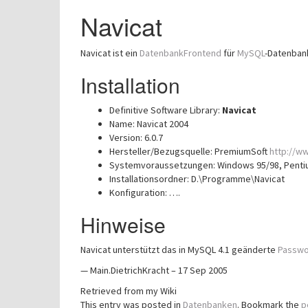
Navicat
Navicat ist ein
DatenbankFrontend
für
MySQL
-Datenban
Installation
Definitive Software Library:
Navicat
Name: Navicat 2004
Version: 6.0.7
Hersteller/Bezugsquelle: PremiumSoft
http://w
Systemvoraussetzungen: Windows 95/98, Penti
Installationsordner: D.\Programme\Navicat
Konfiguration: ….
Hinweise
Navicat unterstützt das in MySQL 4.1 geänderte
Passwo
— Main.DietrichKracht – 17 Sep 2005
Retrieved from my Wiki
This entry was posted in
Datenbanken
. Bookmark the
p