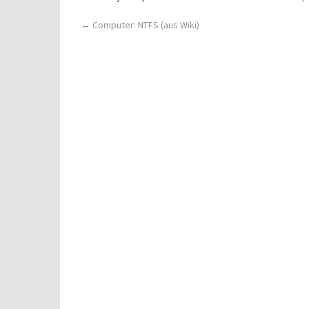
Post
←
Computer: NTFS (aus Wiki)
navigation