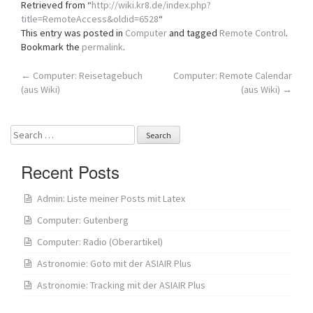
Retrieved from “
http://wiki.kr8.de/index.php?
title=RemoteAccess&oldid=6528
“
This entry was posted in
Computer
and tagged
Remote Control
.
Bookmark the
permalink
.
Post
←
Computer: Reisetagebuch
Computer: Remote Calendar
(aus Wiki)
(aus Wiki)
→
navigation
Search
for:
Recent Posts
Admin: Liste meiner Posts mit Latex
Computer: Gutenberg
Computer: Radio (Oberartikel)
Astronomie: Goto mit der ASIAIR Plus
Astronomie: Tracking mit der ASIAIR Plus