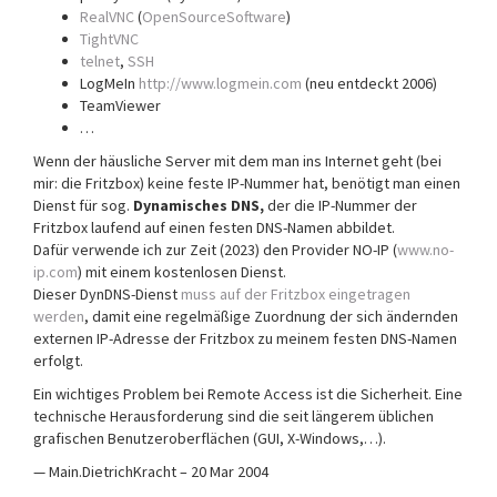
RealVNC
(
OpenSourceSoftware
)
TightVNC
telnet
,
SSH
LogMeIn
http://www.logmein.com
(neu entdeckt 2006)
TeamViewer
…
Wenn der häusliche Server mit dem man ins Internet geht (bei
mir: die Fritzbox) keine feste IP-Nummer hat, benötigt man einen
Dienst für sog.
Dynamisches DNS,
der die IP-Nummer der
Fritzbox laufend auf einen festen DNS-Namen abbildet.
Dafür verwende ich zur Zeit (2023) den Provider NO-IP (
www.no-
ip.com
) mit einem kostenlosen Dienst.
Dieser DynDNS-Dienst
muss auf der Fritzbox eingetragen
werden
, damit eine regelmäßige Zuordnung der sich ändernden
externen IP-Adresse der Fritzbox zu meinem festen DNS-Namen
erfolgt.
Ein wichtiges Problem bei Remote Access ist die Sicherheit. Eine
technische Herausforderung sind die seit längerem üblichen
grafischen Benutzeroberflächen (GUI, X-Windows,…).
— Main.DietrichKracht – 20 Mar 2004