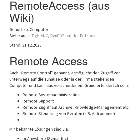
RemoteAccess (aus
a
Wiki)
t
i
o
Gehört zu: Computer
n
Siehe auch:
TightVNC
,
DynDNS auf der Fritzbox
Stand: 31.12.2023
Remote Access
Auch “Remote Control” genannt, ermöglicht den Zugriff von
unterwegs auf die zuhause oder in der Firma stehenden
Computer und kann aus verschiedenem Grund erforderlich sein:
Remote Systemadministration
Remote Support
Remote Zugriff auf Archive, Knowledge-Management etc.
Remote Steuerung von Geräten (z.B. Astronomie)
…
Mir bekannte Lösungen sind u.a.
pcAnywhere (Symantec)