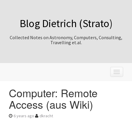
Blog Dietrich (Strato)
Collected Notes on Astronomy, Computers, Consulting,
Travelling et.al.
T
o
g
Computer: Remote
g
l
Access (aus Wiki)
e
n
a
6 years ago
dkracht
v
i
g