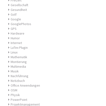
Freizeit
Gesellschaft
Gesundheit
Golf
Google
GooglePhotos
GPS
Hardware
Humor
Internet
LaTex Plugin
Linux
Mathematik
Montierung
Multimedia
Musik
Nachführung
Notizbuch
Office Anwendungen
OSM
Physik
PowerPoint
Projektmanagement