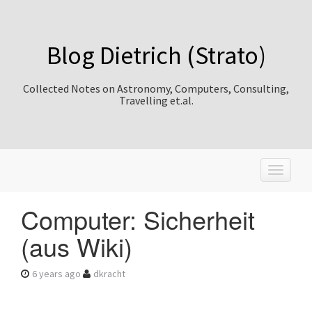
Blog Dietrich (Strato)
Collected Notes on Astronomy, Computers, Consulting,
Travelling et.al.
T
o
g
Computer: Sicherheit
g
l
(aus Wiki)
e
n
a
6 years ago
dkracht
v
i
g