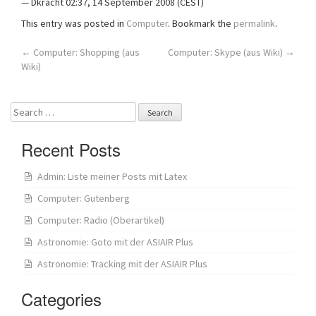
— Dkracht 02:37, 14 September 2008 (CEST)
This entry was posted in
Computer
. Bookmark the
permalink
.
Post
←
Computer: Shopping (aus
Computer: Skype (aus Wiki)
→
Wiki)
navigation
Search
for:
Recent Posts
Admin: Liste meiner Posts mit Latex
Computer: Gutenberg
Computer: Radio (Oberartikel)
Astronomie: Goto mit der ASIAIR Plus
Astronomie: Tracking mit der ASIAIR Plus
Categories