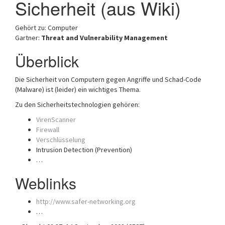
Sicherheit (aus Wiki)
a
t
Gehört zu: Computer
i
Gartner:
Threat and Vulnerability Management
o
n
Überblick
Die Sicherheit von Computern gegen Angriffe und Schad-Code
(Malware) ist (leider) ein wichtiges Thema.
Zu den Sicherheitstechnologien gehören:
VirenScanner
Firewall
Verschlüsselung
Intrusion Detection (Prevention)
…
Weblinks
http://www.safer-networking.org
…