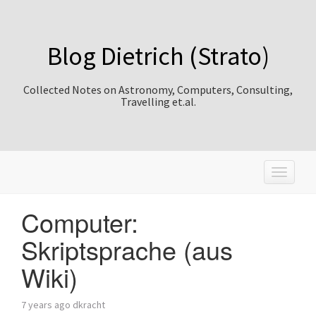
Blog Dietrich (Strato)
Collected Notes on Astronomy, Computers, Consulting,
Travelling et.al.
T
o
g
Computer:
g
l
Skriptsprache (aus
e
n
Wiki)
a
v
i
7 years ago
dkracht
g