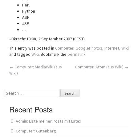
Perl
Python
ASP
JSP
…
–Dkracht 13:08, 2 September 2007 (CEST)
This entry was posted in
Computer
,
GooglePhotos
,
Internet
,
Wiki
and tagged
Wiki
. Bookmark the
permalink
.
Post
←
Computer: MediaWiki (aus
Computer: Atom (aus Wiki)
→
Wiki)
navigation
Search
for:
Recent Posts
Admin: Liste meiner Posts mit Latex
Computer: Gutenberg