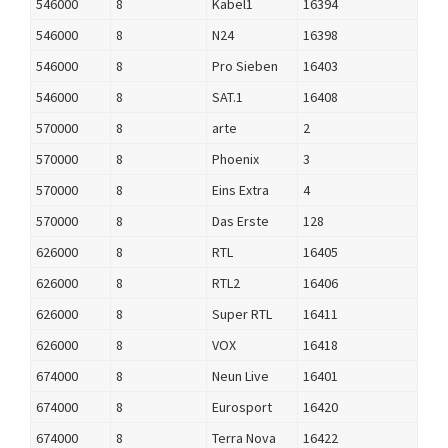
546000
8
Kabel1
16394
546000
8
N24
16398
546000
8
Pro Sieben
16403
546000
8
SAT.1
16408
570000
8
arte
2
570000
8
Phoenix
3
570000
8
Eins Extra
4
570000
8
Das Erste
128
626000
8
RTL
16405
626000
8
RTL2
16406
626000
8
Super RTL
16411
626000
8
VOX
16418
674000
8
Neun Live
16401
674000
8
Eurosport
16420
674000
8
Terra Nova
16422