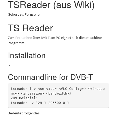
TSReader (aus Wiki)
a
t
Gehört zu: Fernsehen
i
o
TS Reader
n
Zum
Fernsehen
über
DVB-T
am PC eignet sich dieses schöne
Programm.
Installation
…
Commandline for DVB-T
tsreader {-v <service> <VLC-Config>} {<freque
ncy> <inversion> <bandwidth>}

Zum Beispiel:

Bedeutet folgendes: