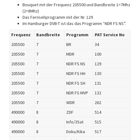
Bouquet mit der Frequenz 205500 und Bandbreite 1=7Mhz
(2=8Mhz)
Das Fernsehprogramm mit der Nr. 129
Im Hamburger DVB-T ist das das Programm “NDR FS NS”.
Frequenz
Bandbreite
Programm
PAT Service No
205500
7
BR
34
205500
7
MDR
100
205500
7
NDR FS NS
129
205500
7
NDR FS HH
130
205500
7
NDR FS SH
131
205500
7
NDR FS MVP
132
205500
7
WDR
262
490000
8
ZDF
514
490000
8
Info/3Sat
515
490000
8
Doku/Kika
517