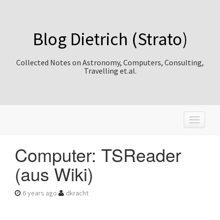
Blog Dietrich (Strato)
Collected Notes on Astronomy, Computers, Consulting,
Travelling et.al.
T
o
g
Computer: TSReader
g
l
(aus Wiki)
e
n
a
6 years ago
dkracht
v
i
g