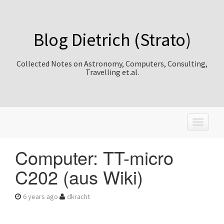
Blog Dietrich (Strato)
Collected Notes on Astronomy, Computers, Consulting,
Travelling et.al.
T
o
g
Computer: TT-micro
g
l
C202 (aus Wiki)
e
n
a
6 years ago
dkracht
v
i
g