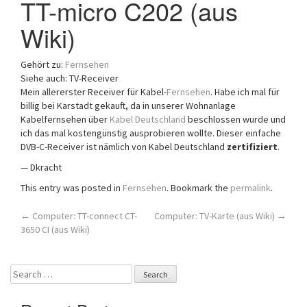
TT-micro C202 (aus
a
Wiki)
t
i
o
Gehört zu:
Fernsehen
n
Siehe auch: TV-Receiver
Mein allererster Receiver für Kabel-
Fernsehen
. Habe ich mal für
billig bei Karstadt gekauft, da in unserer Wohnanlage
Kabelfernsehen über
Kabel Deutschland
beschlossen wurde und
ich das mal kostengünstig ausprobieren wollte. Dieser einfache
DVB-C-Receiver ist nämlich von Kabel Deutschland
zertifiziert
.
— Dkracht
This entry was posted in
Fernsehen
. Bookmark the
permalink
.
Post
←
Computer: TT-connect CT-
Computer: TV-Karte (aus Wiki)
→
3650 CI (aus Wiki)
navigation
Search
for: