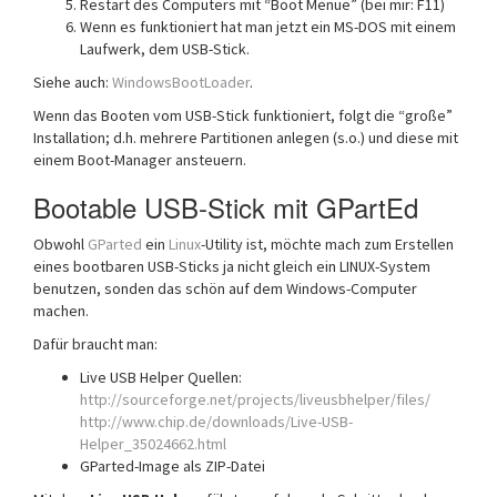
Restart des Computers mit “Boot Menue” (bei mir: F11)
Wenn es funktioniert hat man jetzt ein MS-DOS mit einem
Laufwerk, dem USB-Stick.
Siehe auch:
WindowsBootLoader
.
Wenn das Booten vom USB-Stick funktioniert, folgt die “große”
Installation; d.h. mehrere Partitionen anlegen (s.o.) und diese mit
einem Boot-Manager ansteuern.
Bootable USB-Stick mit GPartEd
Obwohl
GParted
ein
Linux
-Utility ist, möchte mach zum Erstellen
eines bootbaren USB-Sticks ja nicht gleich ein LINUX-System
benutzen, sonden das schön auf dem Windows-Computer
machen.
Dafür braucht man:
Live USB Helper Quellen:
http://sourceforge.net/projects/liveusbhelper/files/
http://www.chip.de/downloads/Live-USB-
Helper_35024662.html
GParted-Image als ZIP-Datei