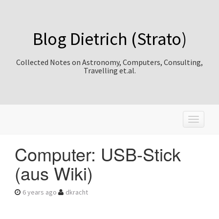
Blog Dietrich (Strato)
Collected Notes on Astronomy, Computers, Consulting,
Travelling et.al.
T
o
g
Computer: USB-Stick
g
l
(aus Wiki)
e
n
a
6 years ago
dkracht
v
i
g