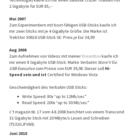
Technologie) kaufe ich mir einen SanDisk Cruzer Titanium mit
2 Gigabyte für EUR 85,–
Mai 2007
Zum Experimentiern mit boot-fähigen USB-Sticks kaufe ich
mir zwei Sticks mit je 4 GigaByte Größe. Die Marke ist
TrekStor 50616 USB-Stick SE. Preis je Eur 34,99
Aug 2008
Zum Aufnehmen von Videos mit meiner
Dreambox
kaufe ich
mir einen 8 Gigabyte USB-Stick. Marke
Verbatim Store’n’Go
USB Executive
zum Preise von EUR 39,98. Dieser soll
Hi-
Speed sein und ist
Certified for Windows Vista
Geschwindigkeit des Verbatim USB Sticks:
Write Speed: 80x “up to 12Mb/sec”
Read Speed: 200x “up to 30 Mb/sec”
c’t magazin Nr. 17 vom 4.8.2008 berichtet von einem Transcend
32 Gigabyte Stick mit 20 MByte/s Lesen und Schreiben
(TS32GJFV60).
Juni 2010