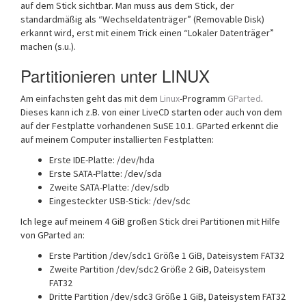
auf dem Stick sichtbar. Man muss aus dem Stick, der
standardmäßig als “Wechseldatenträger” (Removable Disk)
erkannt wird, erst mit einem Trick einen “Lokaler Datenträger”
machen (s.u.).
Partitionieren unter LINUX
Am einfachsten geht das mit dem
Linux
-Programm
GParted
.
Dieses kann ich z.B. von einer LiveCD starten oder auch von dem
auf der Festplatte vorhandenen SuSE 10.1. GParted erkennt die
auf meinem Computer installierten Festplatten:
Erste IDE-Platte: /dev/hda
Erste SATA-Platte: /dev/sda
Zweite SATA-Platte: /dev/sdb
Eingesteckter USB-Stick: /dev/sdc
Ich lege auf meinem 4 GiB großen Stick drei Partitionen mit Hilfe
von GParted an:
Erste Partition /dev/sdc1 Größe 1 GiB, Dateisystem FAT32
Zweite Partition /dev/sdc2 Größe 2 GiB, Dateisystem
FAT32
Dritte Partition /dev/sdc3 Größe 1 GiB, Dateisystem FAT32