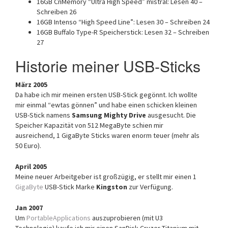
16GB CnMemory “Ultra High Speed” mistral: Lesen 40 –
Schreiben 26
16GB Intenso “High Speed Line”: Lesen 30 – Schreiben 24
16GB Buffalo Type-R Speicherstick: Lesen 32 – Schreiben
27
Historie meiner USB-Sticks
März 2005
Da habe ich mir meinen ersten USB-Stick gegönnt. Ich wollte
mir einmal “ewtas gönnen” und habe einen schicken kleinen
USB-Stick namens
Samsung Mighty Drive
ausgesucht. Die
Speicher Kapazität von 512 MegaByte schien mir
ausreichend, 1 GigaByte Sticks waren enorm teuer (mehr als
50 Euro).
April 2005
Meine neuer Arbeitgeber ist großzügig, er stellt mir einen 1
GigaByte
USB-Stick Marke
Kingston
zur Verfügung.
Jan 2007
Um
PortableApplications
auszuprobieren (mit U3