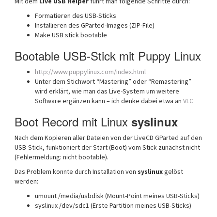
Mit dem
Live USB Helper
führt man folgende Schritte durch:
Formatieren des USB-Sticks
Installieren des GParted-Images (ZIP-File)
Make USB stick bootable
Bootable USB-Stick mit Puppy Linux
http://www.puppylinux.com/index.html
Unter dem Stichwort “Mastering” oder “Remastering”
wird erklärt, wie man das Live-System um weitere
Software ergänzen kann – ich denke dabei etwa an
VLC
Boot Record mit Linux
syslinux
Nach dem Kopieren aller Dateien von der LiveCD GParted auf den
USB-Stick, funktioniert der Start (Boot) vom Stick zunächst nicht
(Fehlermeldung: nicht bootable).
Das Problem konnte durch Installation von
syslinux
gelöst
werden:
umount /media/usbdisk (Mount-Point meines USB-Sticks)
syslinux /dev/sdc1 (Erste Partition meines USB-Sticks)