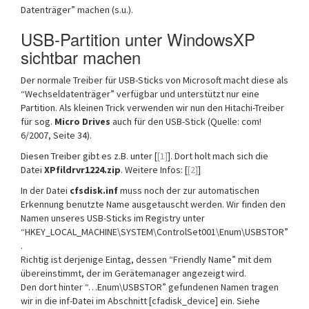
Datenträger” machen (s.u.).
USB-Partition unter WindowsXP
sichtbar machen
Der normale Treiber für USB-Sticks von Microsoft macht diese als
“Wechseldatenträger” verfügbar und unterstützt nur eine
Partition. Als kleinen Trick verwenden wir nun den Hitachi-Treiber
für sog.
Micro Drives
auch für den USB-Stick (Quelle: com!
6/2007, Seite 34).
Diesen Treiber gibt es z.B. unter [
[1]
]. Dort holt mach sich die
Datei
XPfildrvr1224.zip
. Weitere Infos: [
[2]
]
In der Datei
cfsdisk.inf
muss noch der zur automatischen
Erkennung benutzte Name ausgetauscht werden. Wir finden den
Namen unseres USB-Sticks im Registry unter
“HKEY_LOCAL_MACHINE\SYSTEM\ControlSet001\Enum\USBSTOR”
.
Richtig ist derjenige Eintag, dessen “Friendly Name” mit dem
übereinstimmt, der im Gerätemanager angezeigt wird.
Den dort hinter “…Enum\USBSTOR” gefundenen Namen tragen
wir in die inf-Datei im Abschnitt [cfadisk_device] ein. Siehe