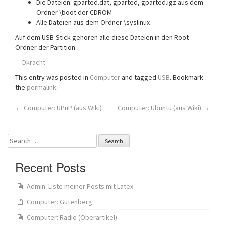
Die Dateien: gparted.dat, gparted, gparted.igz aus dem
Ordner \boot der CDROM
Alle Dateien aus dem Ordner \syslinux
Auf dem USB-Stick gehören alle diese Dateien in den Root-
Ordner der Partition.
—
Dkracht
This entry was posted in
Computer
and tagged
USB
. Bookmark
the
permalink
.
Post
←
Computer: UPnP (aus Wiki)
Computer: Ubuntu (aus Wiki)
→
navigation
Search
for:
Recent Posts
Admin: Liste meiner Posts mit Latex
Computer: Gutenberg
Computer: Radio (Oberartikel)