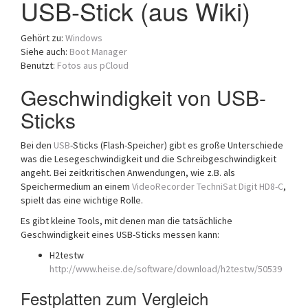
USB-Stick (aus Wiki)
a
t
Gehört zu:
Windows
i
Siehe auch:
Boot Manager
o
Benutzt:
Fotos aus pCloud
n
Geschwindigkeit von USB-
Sticks
Bei den
USB
-Sticks (Flash-Speicher) gibt es große Unterschiede
was die Lesegeschwindigkeit und die Schreibgeschwindigkeit
angeht. Bei zeitkritischen Anwendungen, wie z.B. als
Speichermedium an einem
VideoRecorder
TechniSat Digit HD8-C
,
spielt das eine wichtige Rolle.
Es gibt kleine Tools, mit denen man die tatsächliche
Geschwindigkeit eines USB-Sticks messen kann:
H2testw
http://www.heise.de/software/download/h2testw/50539
Festplatten zum Vergleich