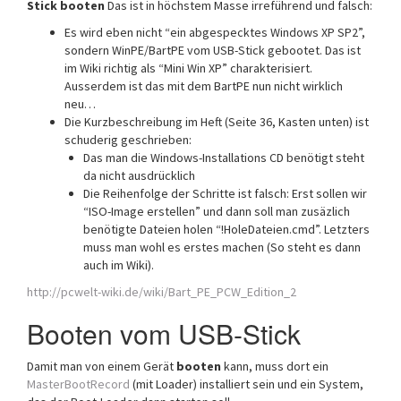
Stick booten
Das ist in höchstem Masse irreführend und falsch:
Es wird eben nicht “ein abgespecktes Windows XP SP2”,
sondern WinPE/BartPE vom USB-Stick gebootet. Das ist
im Wiki richtig als “Mini Win XP” charakterisiert.
Ausserdem ist das mit dem BartPE nun nicht wirklich
neu…
Die Kurzbeschreibung im Heft (Seite 36, Kasten unten) ist
schuderig geschrieben:
Das man die Windows-Installations CD benötigt steht
da nicht ausdrücklich
Die Reihenfolge der Schritte ist falsch: Erst sollen wir
“ISO-Image erstellen” und dann soll man zusäzlich
benötigte Dateien holen “!HoleDateien.cmd”. Letzters
muss man wohl es erstes machen (So steht es dann
auch im Wiki).
http://pcwelt-wiki.de/wiki/Bart_PE_PCW_Edition_2
Booten vom USB-Stick
Damit man von einem Gerät
booten
kann, muss dort ein
MasterBootRecord
(mit Loader) installiert sein und ein System,