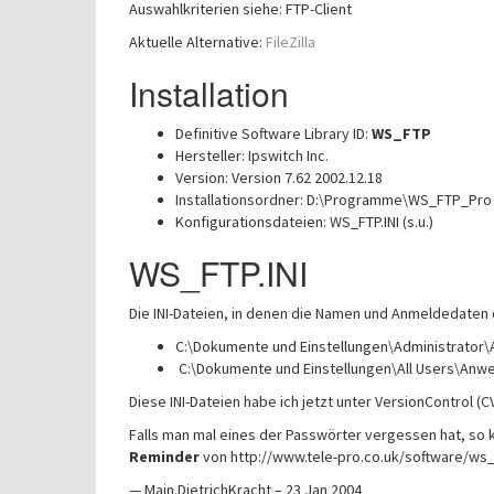
Auswahlkriterien siehe: FTP-Client
Aktuelle Alternative:
FileZilla
Installation
Definitive Software Library ID:
WS_FTP
Hersteller: Ipswitch Inc.
Version: Version 7.62 2002.12.18
Installationsordner: D:\Programme\WS_FTP_Pro
Konfigurationsdateien: WS_FTP.INI (s.u.)
WS_FTP.INI
Die INI-Dateien, in denen die Namen und Anmeldedaten 
C:\Dokumente und Einstellungen\Administrato
C:\Dokumente und Einstellungen\All Users\An
Diese INI-Dateien habe ich jetzt unter VersionControl (CV
Falls man mal eines der Passwörter vergessen hat, so 
Reminder
von http://www.tele-pro.co.uk/software/ws_
— Main.DietrichKracht – 23 Jan 2004