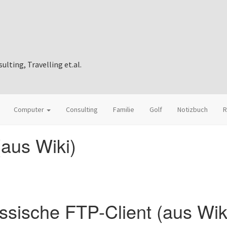
ting, Travelling et.al.
Computer
Consulting
Familie
Golf
Notizbuch
R
aus Wiki)
sische FTP-Client (aus Wik