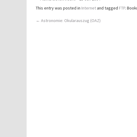
This entry was posted in
Internet
and tagged
FTP
. Boo
Post
←
Astronomie: Okularauszug (OAZ)
navigation