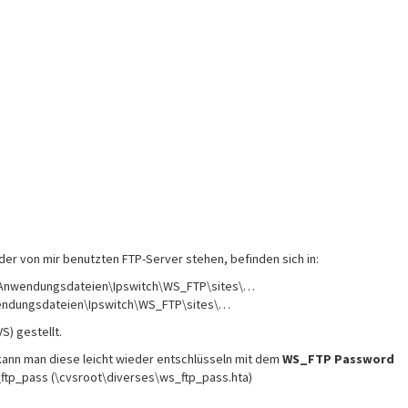
der von mir benutzten FTP-Server stehen, befinden sich in:
r\Anwendungsdateien\Ipswitch\WS_FTP\sites\…
wendungsdateien\Ipswitch\WS_FTP\sites\…
S) gestellt.
kann man diese leicht wieder entschlüsseln mit dem
WS_FTP Password
ftp_pass (\cvsroot\diverses\ws_ftp_pass.hta)