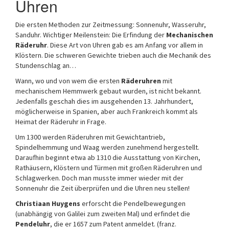
Uhren
Die ersten Methoden zur Zeitmessung: Sonnenuhr, Wasseruhr,
Sanduhr. Wichtiger Meilenstein: Die Erfindung der
Mechanischen
Räderuhr
. Diese Art von Uhren gab es am Anfang vor allem in
Klöstern. Die schweren Gewichte trieben auch die Mechanik des
Stundenschlag an…
Wann, wo und von wem die ersten
Räderuhren
mit
mechanischem Hemmwerk gebaut wurden, ist nicht bekannt.
Jedenfalls geschah dies im ausgehenden 13. Jahrhundert,
möglicherweise in Spanien, aber auch Frankreich kommt als
Heimat der Räderuhr in Frage.
Um 1300 werden Räderuhren mit Gewichtantrieb,
Spindelhemmung und Waag werden zunehmend hergestellt.
Daraufhin beginnt etwa ab 1310 die Ausstattung von Kirchen,
Rathäusern, Klöstern und Türmen mit großen Räderuhren und
Schlagwerken. Doch man musste immer wieder mit der
Sonnenuhr die Zeit überprüfen und die Uhren neu stellen!
Christiaan Huygens
erforscht die Pendelbewegungen
(unabhängig von Galilei zum zweiten Mal) und erfindet die
Pendeluhr
, die er 1657 zum Patent anmeldet. (franz.