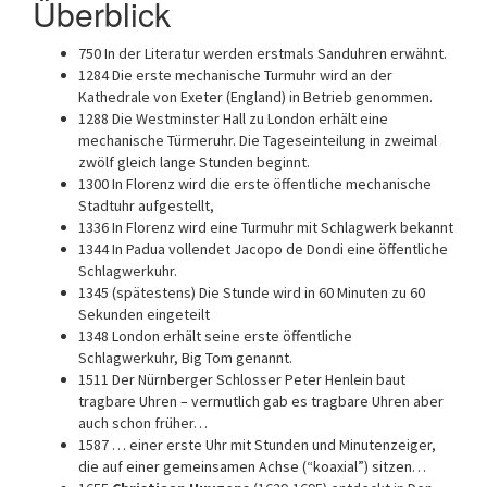
Überblick
750 In der Literatur werden erstmals Sanduhren erwähnt.
1284 Die erste mechanische Turmuhr wird an der
Kathedrale von Exeter (England) in Betrieb genommen.
1288 Die Westminster Hall zu London erhält eine
mechanische Türmeruhr. Die Tageseinteilung in zweimal
zwölf gleich lange Stunden beginnt.
1300 In Florenz wird die erste öffentliche mechanische
Stadtuhr aufgestellt,
1336 In Florenz wird eine Turmuhr mit Schlagwerk bekannt
1344 In Padua vollendet Jacopo de Dondi eine öffentliche
Schlagwerkuhr.
1345 (spätestens) Die Stunde wird in 60 Minuten zu 60
Sekunden eingeteilt
1348 London erhält seine erste öffentliche
Schlagwerkuhr, Big Tom genannt.
1511 Der Nürnberger Schlosser Peter Henlein baut
tragbare Uhren – vermutlich gab es tragbare Uhren aber
auch schon früher…
1587 … einer erste Uhr mit Stunden und Minutenzeiger,
die auf einer gemeinsamen Achse (“koaxial”) sitzen…