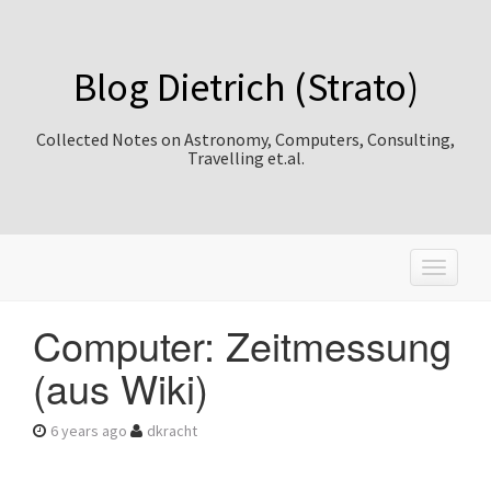
Blog Dietrich (Strato)
Collected Notes on Astronomy, Computers, Consulting,
Travelling et.al.
T
o
g
Computer: Zeitmessung
g
l
(aus Wiki)
e
n
a
6 years ago
dkracht
v
i
g