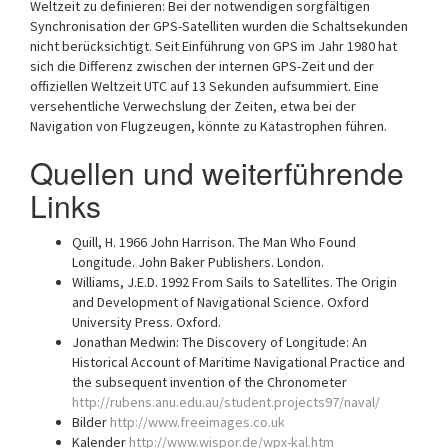
Weltzeit zu definieren: Bei der notwendigen sorgfältigen
Synchronisation der GPS-Satelliten wurden die Schaltsekunden
nicht berücksichtigt. Seit Einführung von GPS im Jahr 1980 hat
sich die Differenz zwischen der internen GPS-Zeit und der
offiziellen Weltzeit UTC auf 13 Sekunden aufsummiert. Eine
versehentliche Verwechslung der Zeiten, etwa bei der
Navigation von Flugzeugen, könnte zu Katastrophen führen.
Quellen und weiterführende
Links
Quill, H. 1966 John Harrison. The Man Who Found
Longitude. John Baker Publishers. London.
Williams, J.E.D. 1992 From Sails to Satellites. The Origin
and Development of Navigational Science. Oxford
University Press. Oxford.
Jonathan Medwin: The Discovery of Longitude: An
Historical Account of Maritime Navigational Practice and
the subsequent invention of the Chronometer
http://rubens.anu.edu.au/student.projects97/naval/
Bilder
http://www.freeimages.co.uk
Kalender
http://www.wispor.de/wpx-kal.htm