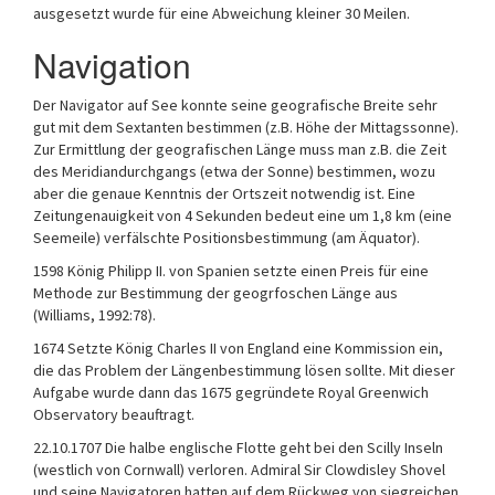
ausgesetzt wurde für eine Abweichung kleiner 30 Meilen.
Navigation
Der Navigator auf See konnte seine geografische Breite sehr
gut mit dem Sextanten bestimmen (z.B. Höhe der Mittagssonne).
Zur Ermittlung der geografischen Länge muss man z.B. die Zeit
des Meridiandurchgangs (etwa der Sonne) bestimmen, wozu
aber die genaue Kenntnis der Ortszeit notwendig ist. Eine
Zeitungenauigkeit von 4 Sekunden bedeut eine um 1,8 km (eine
Seemeile) verfälschte Positionsbestimmung (am Äquator).
1598 König Philipp II. von Spanien setzte einen Preis für eine
Methode zur Bestimmung der geogrfoschen Länge aus
(Williams, 1992:78).
1674 Setzte König Charles II von England eine Kommission ein,
die das Problem der Längenbestimmung lösen sollte. Mit dieser
Aufgabe wurde dann das 1675 gegründete Royal Greenwich
Observatory beauftragt.
22.10.1707 Die halbe englische Flotte geht bei den Scilly Inseln
(westlich von Cornwall) verloren. Admiral Sir Clowdisley Shovel
und seine Navigatoren hatten auf dem Rückweg von siegreichen