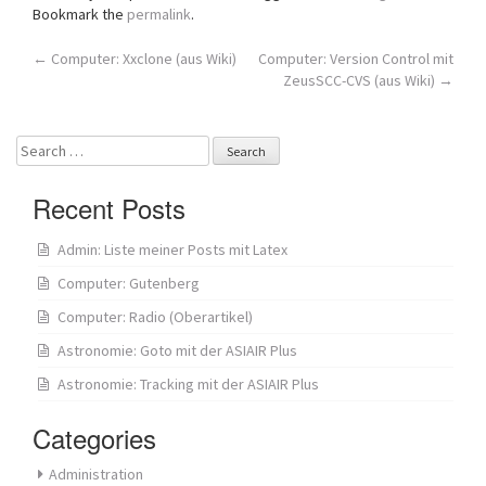
Bookmark the
permalink
.
Post
←
Computer: Xxclone (aus Wiki)
Computer: Version Control mit
ZeusSCC-CVS (aus Wiki)
→
navigation
Search
for:
Recent Posts
Admin: Liste meiner Posts mit Latex
Computer: Gutenberg
Computer: Radio (Oberartikel)
Astronomie: Goto mit der ASIAIR Plus
Astronomie: Tracking mit der ASIAIR Plus
Categories
Administration