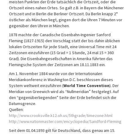
meisten Punkten der Erde tatsächlich die Ortszeit, oder die
Ortszeit eines nahen Ortes. So galt z.B. in Bayern die Münchener
Ortszeit und in Berlin die Berliner Ortszeit. Da Berlin knapp 2°
östlicher als München liegt, gingen dort die Uhren 7 Minuten vor
gegenüber den Uhren in München.
1878 machte der Canadische Eisenbahn-Ingenier Sanford
Fleming (1827-1915) den Vorschlag statt der bis dahin üblichen
lokalen Ortszeiten für jede Stadt, eine Universal Time mit 24
Zeitzonen einzuführen (15 Grad = 1 Stunde, 24 mal 15 = 360
Grad). Die Eisenbahngesellschaften in Amerika führten das
Flemingsche System der Zeitzonen am 18.11.1883 ein.
Am 1. November 1884 wurde von der Internationalen
Meridiankonferenz in Washington D.C. beschlossen dieses
System weltweit einzuführen (
World Time Convention
). Der
Meridian von Greewich wird als “Nullmeridian” festgelegt. Auf
den “gegenüberliegenden” Seite der Erde befindet sich die
Datumsgrenze.
Quellen:
http://www.crooksville.k12.oh.us/5thgrade/timezone.html
http://www.nationmaster.com/encyclopedia/Sandford-Fleming
Seit dem 01.04.1893 gilt für Deutschland, dass genau am 15.