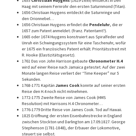
1655
Christiaan Huygens
(1629-1695) entdeckt in Den
Haag mit seinem Fernrohr den ersten Saturnmond (Titan).
1656 Christiaan Huygens entdeckt die Saturnringe und
den Orionnebel…
1656 Christiaan Huygens erfindet die
Pendeluhr
, die er
1657 zum Patent anmeldet. (franz. Patentamt?).
1665 oder 1674 Huygens konstruiert aus Spiralfeder und
Unruh ein Schwingungssystem für eine Taschenuhr, wofür
er 1675 ein französiches Patent erhält. Prioritätsstreit mit
R. Hooke (Elastizitätsgesetz).
1761 Das von John Harrison gebaute
Chronometer H.4
wird auf einer Reise nach Jamaica getestet. Auf der zwei
Monate langen Reise verliert der “Time Keeper” nur 5
Sekunden.
1768-1771 Kapitän
James Cook
konnte auf seiner ersten
Reise den H.4 noch nicht mitnehmen.
1772-1775 Zweite Reise von James Cook (HMS
Resolution) mit Harrisons H.4 Chronometer…
1776-1779 Dritte Reise von James Cook. Tod auf Hawaii.
1825 Eröffnung der ersten Eisenbahnstrecke in England
zwischen Stockton und Darlington am 17.09.1827. George
Stephenson (1781-1848), der Erbauer der Lokomotive,
steuert sie selbst.