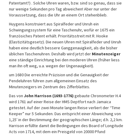
Patentamt?) . Solche Uhren waren, bzw. sind so genau, dass sie
nur wenige Sekunden pro Tag abweichen! Aber nur unter der
Voraussetzung, dass die Uhr an einem Ort stehenblieb.
Huygens konstruiert aus Spiralfeder und Unruh ein
Schwingungssystem für eine Taschenuhr, wofür er 1675 ein
französiches Patent erhält. Prioritätsstreit mit R. Hooke
(Elastizitätsgesetz). Die neuen Uhren mit Spiralfeder und Unruh
haben eine deutlich bessere Ganggenauigkeit, als die bisher
üblichen Taschenuhren. Deshalb wird jetzt der
Minutenzeiger
eine ständige Einrichtung bei den moderen Uhren (früher liess
man ihn oft weg, u.a. wegen der Ungenauigkeit).
um 1680 Die erreichte Präzision und die Genauigkeit der
Pendeluhren führen zum allgemeinen Einsatz des
Minutenzeigers im Zentrum des Zifferblattes.
Das von
John Harrison (1693-1776)
gebaute Chronometer H.4
wird 1761 auf einer Reise der HMS Deptfort nach Jamaica
getestet. Auf der zwei Monate langen Reise verliert der “Time
Keeper” nur 5 Sekunden. Das entspricht einer Abweichung von
1,25′ in der Bestimmung der geographischen Länge; d.h. 2,2 km.
Harrison erfüllte damit die Bedingungen des Board of Longitude
Acts von 1714, mit dem ein Preisgeld von 20000 Pfund