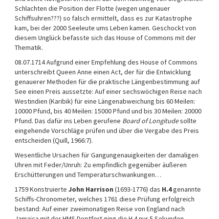
Schlachten die Position der Flotte (wegen ungenauer
Schiffsuhren???) so falsch ermittelt, dass es zur Katastrophe
kam, bei der 2000 Seeleute ums Leben kamen. Geschockt von
diesem Unglück befasste sich das House of Commons mit der
Thematik.
08.07.1714 Aufgrund einer Empfehlung des House of Commons
unterschreibt Queen Anne einen Act, der für die Entwicklung
genauerer Methoden für die praktische Längenbestimmung auf
See einen Preis aussetzte: Auf einer sechswöchigen Reise nach
Westindien (Karibik) für eine Längenabweichung bis 60 Meilen:
10000 Pfund, bis 40 Meilen: 15000 Pfund und bis 30 Meilen: 20000
Pfund. Das dafür ins Leben gerufene
Board of Longitude
sollte
eingehende Vorschläge prüfen und über die Vergabe des Preis
entscheiden (Quill, 1966:7).
Wesentliche Ursachen für Gangungenauigkeiten der damaligen
Uhren mit Feder/Unruh: Zu empfindlich gegenüber äußeren
Erschütterungen und Temperaturschwankungen…
1759 Konstruierte
John Harrison
(1693-1776) das
H.4
genannte
Schiffs-Chronometer, welches 1761 diese Prüfung erfolgreich
bestand: Auf einer zweimonatigen Reise von England nach
Jamaica mit der HMS Deptfort ging die H.4 nur 5 Sekunden