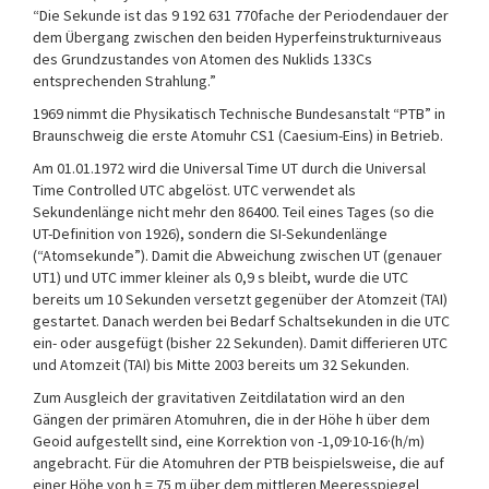
“Die Sekunde ist das 9 192 631 770fache der Periodendauer der
dem Übergang zwischen den beiden Hyperfeinstrukturniveaus
des Grundzustandes von Atomen des Nuklids 133Cs
entsprechenden Strahlung.”
1969 nimmt die Physikatisch Technische Bundesanstalt “PTB” in
Braunschweig die erste Atomuhr CS1 (Caesium-Eins) in Betrieb.
Am 01.01.1972 wird die Universal Time UT durch die Universal
Time Controlled UTC abgelöst. UTC verwendet als
Sekundenlänge nicht mehr den 86400. Teil eines Tages (so die
UT-Definition von 1926), sondern die SI-Sekundenlänge
(“Atomsekunde”). Damit die Abweichung zwischen UT (genauer
UT1) und UTC immer kleiner als 0,9 s bleibt, wurde die UTC
bereits um 10 Sekunden versetzt gegenüber der Atomzeit (TAI)
gestartet. Danach werden bei Bedarf Schaltsekunden in die UTC
ein- oder ausgefügt (bisher 22 Sekunden). Damit differieren UTC
und Atomzeit (TAI) bis Mitte 2003 bereits um 32 Sekunden.
Zum Ausgleich der gravitativen Zeitdilatation wird an den
Gängen der primären Atomuhren, die in der Höhe h über dem
Geoid aufgestellt sind, eine Korrektion von -1,09·10-16·(h/m)
angebracht. Für die Atomuhren der PTB beispielsweise, die auf
einer Höhe von h = 75 m über dem mittleren Meeresspiegel