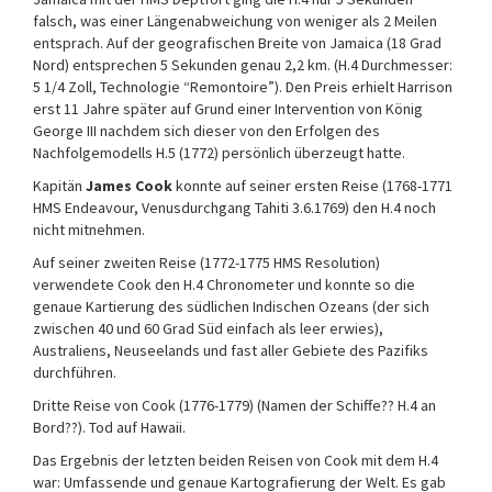
falsch, was einer Längenabweichung von weniger als 2 Meilen
entsprach. Auf der geografischen Breite von Jamaica (18 Grad
Nord) entsprechen 5 Sekunden genau 2,2 km. (H.4 Durchmesser:
5 1/4 Zoll, Technologie “Remontoire”). Den Preis erhielt Harrison
erst 11 Jahre später auf Grund einer Intervention von König
George III nachdem sich dieser von den Erfolgen des
Nachfolgemodells H.5 (1772) persönlich überzeugt hatte.
Kapitän
James Cook
konnte auf seiner ersten Reise (1768-1771
HMS Endeavour, Venusdurchgang Tahiti 3.6.1769) den H.4 noch
nicht mitnehmen.
Auf seiner zweiten Reise (1772-1775 HMS Resolution)
verwendete Cook den H.4 Chronometer und konnte so die
genaue Kartierung des südlichen Indischen Ozeans (der sich
zwischen 40 und 60 Grad Süd einfach als leer erwies),
Australiens, Neuseelands und fast aller Gebiete des Pazifiks
durchführen.
Dritte Reise von Cook (1776-1779) (Namen der Schiffe?? H.4 an
Bord??). Tod auf Hawaii.
Das Ergebnis der letzten beiden Reisen von Cook mit dem H.4
war: Umfassende und genaue Kartografierung der Welt. Es gab