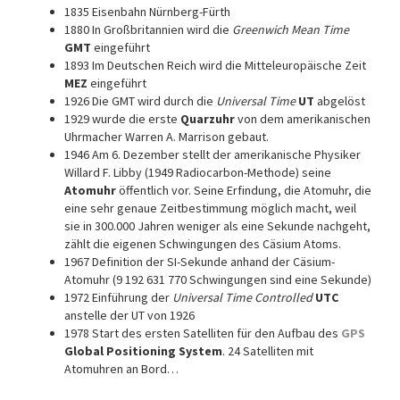
1835 Eisenbahn Nürnberg-Fürth
1880 In Großbritannien wird die
Greenwich Mean Time
GMT
eingeführt
1893 Im Deutschen Reich wird die Mitteleuropäische Zeit
MEZ
eingeführt
1926 Die GMT wird durch die
Universal Time
UT
abgelöst
1929 wurde die erste
Quarzuhr
von dem amerikanischen
Uhrmacher Warren A. Marrison gebaut.
1946 Am 6. Dezember stellt der amerikanische Physiker
Willard F. Libby (1949 Radiocarbon-Methode) seine
Atomuhr
öffentlich vor. Seine Erfindung, die Atomuhr, die
eine sehr genaue Zeitbestimmung möglich macht, weil
sie in 300.000 Jahren weniger als eine Sekunde nachgeht,
zählt die eigenen Schwingungen des Cäsium Atoms.
1967 Definition der SI-Sekunde anhand der Cäsium-
Atomuhr (9 192 631 770 Schwingungen sind eine Sekunde)
1972 Einführung der
Universal Time Controlled
UTC
anstelle der UT von 1926
1978 Start des ersten Satelliten für den Aufbau des
GPS
Global Positioning System
. 24 Satelliten mit
Atomuhren an Bord…