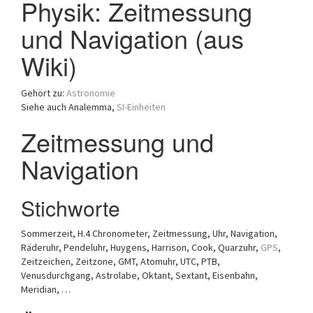
Physik: Zeitmessung
a
und Navigation (aus
t
i
Wiki)
o
n
Gehört zu:
Astronomie
Siehe auch Analemma,
SI-Einheiten
Zeitmessung und
Navigation
Stichworte
Sommerzeit, H.4 Chronometer, Zeitmessung, Uhr, Navigation,
Räderuhr, Pendeluhr, Huygens, Harrison, Cook, Quarzuhr,
GPS
,
Zeitzeichen, Zeitzone, GMT, Atomuhr, UTC, PTB,
Venusdurchgang, Astrolabe, Oktant, Sextant, Eisenbahn,
Meridian, …