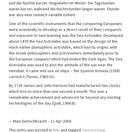
und die Nächte kürzer. Umgekehrt im Winter: Die Tagstunden
waren kürzer, während die Nachtstunden länger waren. Stunde
war also eine ziemlich variable Einheit.
One of the scientific instruments that the conquering Europeans
were eventually to develop as a direct result of their conquests
and exposure to new learning was the Sea Astrolabe. Developed
about 1470 the Sea Astrolabe was based on the design of the
much earlier planispheric astrolabe, which had its origins with
the Greek philosophers and astronomers immediately prior to
the European conquest which had ended the Dark Ages. The Sea
Astrolabe was used to plot the attitude of the sun near the
meridian. It came into use on ships – the Spanish Armada (1588)
carried it (Turner, 1980:31).
By 1726 James and John Harrison had manufactured two clocks
which lost no more than one second a month. This was a
remarkable achievement and advanced far beyond any existing
technologies of the day (Quill, 1966:8).
— Main.DietrichKracht – 11 Apr 2004
This entry was posted in
Wiki
and tagged
Zeitmessung
.