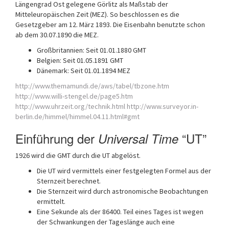
Längengrad Ost gelegene Görlitz als Maßstab der
Mitteleuropäischen Zeit (MEZ). So beschlossen es die
Gesetzgeber am 12. März 1893. Die Eisenbahn benutzte schon
ab dem 30.07.1890 die MEZ.
Großbritannien: Seit 01.01.1880 GMT
Belgien: Seit 01.05.1891 GMT
Dänemark: Seit 01.01.1894 MEZ
http://www.themamundi.de/aws/tabel/tbzone.htm
http://www.willi-stengel.de/page5.htm
http://www.uhrzeit.org/technik.html
http://www.surveyor.in-
berlin.de/himmel/himmel.04.11.html#gmt
Einführung der
“UT”
Universal Time
1926 wird die GMT durch die UT abgelöst.
Die UT wird vermittels einer festgelegten Formel aus der
Sternzeit berechnet.
Die Sternzeit wird durch astronomische Beobachtungen
ermittelt.
Eine Sekunde als der 86400. Teil eines Tages ist wegen
der Schwankungen der Tageslänge auch eine