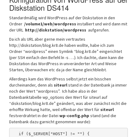
Diskstation DS414
Standardmäßig wird WordPress auf der Diskstation in den
Ordner
/volume1/web/wordpress
installiert und wird dann mit
der URL
http://diskstation/wordpress
aufgerufen.
Da ich als URL aber gerne mein vertrautes
http://diskstation/blog.kr8.de haben wollte, habe ich zum
Ordner “wordpress” einen Symlink “blog.kr8.de” eingerichtet
(per SSH einfach den Befehl ln -s ….). Ich dachte, dann kann die
Diskstation das WordPress in unveränderter Art und Weise
Starten, Überwachen etc da ja der Name gleichbleibt.
Allerdings kam das WordPress selbst jetzt ein bisschen
durcheinander, denn als
siteurl
stand in der Datenbank ja immer
noch der Wert “wordpress”. Ich habe also in der
Datenbanktabelle wp_options den Wert für siteurl auf
“diskstation/blog.kr8.de” geändert, was aber zunächst nicht die
erhoffte Wirkung hatte, weil offenbar der Wert für
siteurl
festverdrahtet in der Datei
wp-config.php
stand (und die
Datenbank dazu garnicht genommen wurde):
if ($_SERVER["HOST"] != "") {
