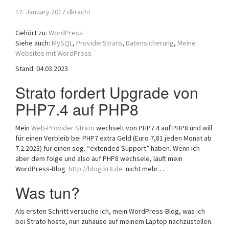
a
12. January 2017
dkracht
t
i
Gehört zu:
WordPress
o
Siehe auch:
MySQL
,
ProviderStrato
,
Datensicherung
,
Meine
n
Websites mit WordPress
Stand: 04.03.2023
Strato fordert Upgrade von
PHP7.4 auf PHP8
Mein
Web-Provider Strato
wechselt von PHP7.4 auf PHP8 und will
für einen Verbleib bei PHP7 extra Geld (Euro 7,81 jeden Monat ab
7.2.2023) für einen sog. “extended Support” haben. Wenn ich
aber dem folge und also auf PHP8 wechsele, läuft mein
WordPress-Blog
http://blog.kr8.de
nicht mehr…
Was tun?
Als ersten Schritt versuche ich, mein WordPress-Blog, was ich
bei Strato hoste, nun zuhause auf meinem Laptop nachzustellen.