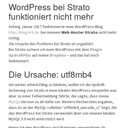
WordPress bei Strato
funktioniert nicht mehr
Anfang Januar 2017 funktionierte mein WordPress-Blog
http://blog.kr8.de
bei meinem
Web-Hoster Strato
nicht mehr
richtig.
Die Ursache des Problems bei Strato ist ungeklärt.
Bei Strato sichere ich mein WordPress mit dem
Plugin
UpdraftPlus
auf meine
Dropbox
– und das hat noch
funktioniert.
Die Ursache: utf8mb4
Um weiter arbeitsfähig zu bleiben, wollte ich die Updraft-
Sicherung von Strato in mein lokales WordPress einspielen was
aber zu einer Fehlermeldung führte, die sagte, dass meine
MySQL
-Version zu alt dafür sei. Weitere Recherchen ergaben,
dass es an der MySQL collation “utf8mb4_unicode_ci” liegt, die
das WordPress bei Strato verwendet aber von meinen lokalen
MySQL 5.0 nicht unterstützt wird.
Meine lokalen WordPress-Installationen verwendeten als