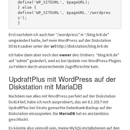
define('WP_SITEURL', $pageURL);

} else {

define('WP_SITEURL', $pageURL.'/wordpres
s');

Erst nachdem ich auch hier “/wordpress” in “/blog.kr8.de”
umgeändert hatte, lief mein WordPress auf der Diskstation
DS414 sauber unter der
url
http://diskstation/blog.kr8.de
Ich habe dann aber noch den
owner
des Ordners “blog.kr8.de”
auf “admin” geändert, weil es bei Update von WordPress-Plugins
zu Fehlern durch unzureichende Zugriffsrechte kam.
UpdraftPlus mit WordPress auf der
Diskstation mit MariaDB
Nachdem nun alles mit WordPress perfekt auf der Diskstation
Ds414 lief, habe ich noch ausprobiert, das am 8.1.2017 mit
UpdraftPlus bei Strato gemachte Datenbank-Backup auf der
Diskstation einzuspielen. Die
MariaDB
hat es anstandslos
geschluckt.
Es könnte also sinnvoll sein, meine MySQL-Installationen auf den