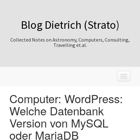
Blog Dietrich (Strato)
Collected Notes on Astronomy, Computers, Consulting,
Travelling et.al.
T
o
g
Computer: WordPress:
g
l
Welche Datenbank
e
n
Version von MySQL
a
v
oder MariaDB
i
g