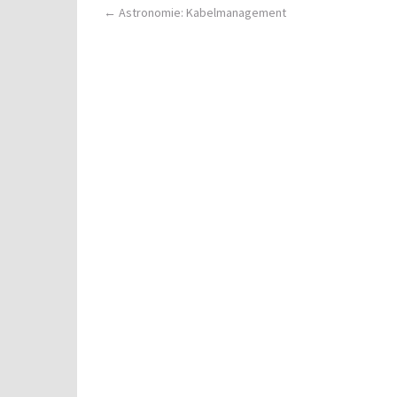
Post
←
Astronomie: Kabelmanagement
navigation