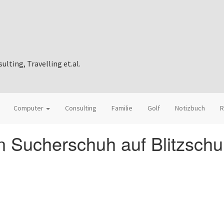
ting, Travelling et.al.
Computer
Consulting
Familie
Golf
Notizbuch
R
en Sucherschuh auf Blitzsch