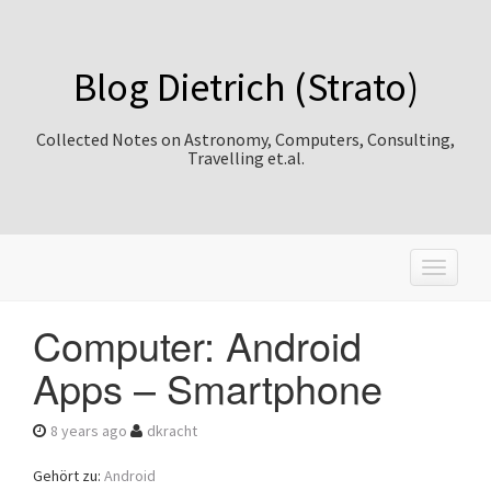
Blog Dietrich (Strato)
Collected Notes on Astronomy, Computers, Consulting,
Travelling et.al.
T
o
g
Computer: Android
g
l
Apps – Smartphone
e
n
a
8 years ago
dkracht
v
i
Gehört zu:
Android
g