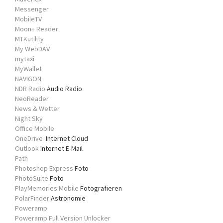
Messenger
MobileTV
Moon+ Reader
MTKutility
My WebDAV
mytaxi
MyWallet
NAVIGON
NDR Radio
Audio Radio
NeoReader
News & Wetter
Night Sky
Office Mobile
OneDrive
Internet Cloud
Outlook
Internet E-Mail
Path
Photoshop Express
Foto
PhotoSuite
Foto
PlayMemories Mobile
Fotografieren
PolarFinder
Astronomie
Poweramp
Poweramp Full Version Unlocker