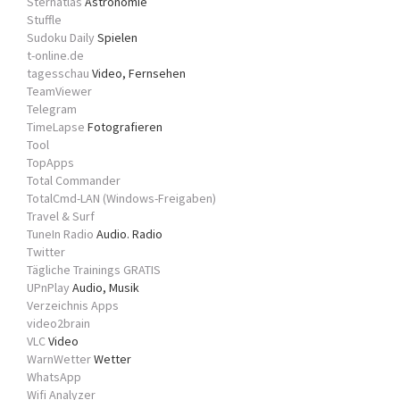
Sternatlas
Astronomie
Stuffle
Sudoku Daily
Spielen
t-online.de
tagesschau
Video, Fernsehen
TeamViewer
Telegram
TimeLapse
Fotografieren
Tool
TopApps
Total Commander
TotalCmd-LAN (Windows-Freigaben)
Travel & Surf
TuneIn Radio
Audio. Radio
Twitter
Tägliche Trainings GRATIS
UPnPlay
Audio, Musik
Verzeichnis Apps
video2brain
VLC
Video
WarnWetter
Wetter
WhatsApp
Wifi Analyzer