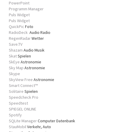
PowerPoint
Programm Manager
Puls Widget
Puls Widget
QuickPic
Foto
RadioDeck
Audio Radio
RegenRadar
Wetter
Save.TV
Shazam
Audio Musik
Skat
Spielen
SkEye
Astronomie
Sky Map
Astronomie
Skype
SkyView Free
Astronomie
Smart Connect™
Solitaire
Spielen
Speedcheck Pro
Speedtest
SPIEGEL ONLINE
Spotify
SQLite Manager
Computer Datenbank
StauMobil
Verkehr, Auto