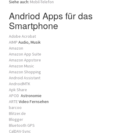
Siehe auch:
Mobil-Telefon
a
t
Andriod Apps für das
i
Smartphone
o
n
Adobe Acrobat
AIMP
Audio, Musik
Amazon
Amazon App Suite
Amazon Appstore
Amazon Music
Amazon Shopping
Android Assistant
AndroidMTK
Apk Share
APOD
Astronomie
ARTE
Video Fernsehen
barcoo
Blitzer.de
Blogger
Bluetooth GPS
CalDAV-Sync