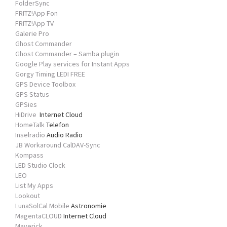
FolderSync
FRITZ!App Fon
FRITZ!App TV
Galerie Pro
Ghost Commander
Ghost Commander – Samba plugin
Google Play services for Instant Apps
Gorgy Timing LEDI FREE
GPS Device Toolbox
GPS Status
GPSies
HiDrive
Internet Cloud
HomeTalk
Telefon
Inselradio
Audio Radio
JB Workaround CalDAV-Sync
Kompass
LED Studio Clock
LEO
List My Apps
Lookout
LunaSolCal Mobile
Astronomie
MagentaCLOUD
Internet Cloud
Maverick