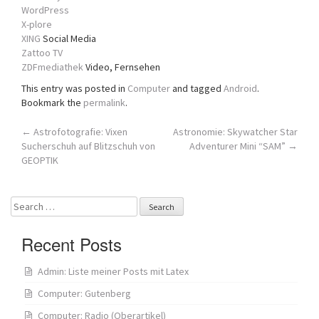
WordPress
X-plore
XING
Social Media
Zattoo TV
ZDFmediathek
Video, Fernsehen
This entry was posted in
Computer
and tagged
Android
.
Bookmark the
permalink
.
Post
←
Astrofotografie: Vixen
Astronomie: Skywatcher Star
Sucherschuh auf Blitzschuh von
Adventurer Mini “SAM”
→
navigation
GEOPTIK
Search
for:
Recent Posts
Admin: Liste meiner Posts mit Latex
Computer: Gutenberg
Computer: Radio (Oberartikel)