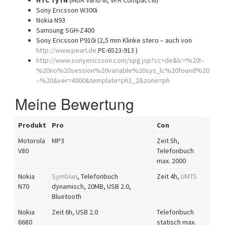
HTC TyTN
(MDA Vario III, VPA Compact III)
Sony Ericsson W300i
Nokia N93
Samsung SGH-Z400
Sony Ericsson P910i (2,5 mm Klinke stero – auch von
http://www.pearl.de
PE-6523-913 )
http://www.sonyericsson.com/spg.jsp?cc=de&lc=%20!–
%20no%20session%20variable%20sys_lc%20found%20
–%20&ver=4000&template=ph1_2&zone=ph
Meine Bewertung
Produkt
Pro
Con
Motorola
MP3
Zeit 5h,
V80
Telefonbuch
max. 2000
Nokia
Symbian
, Telefonbuch
Zeit 4h,
UMTS
N70
dynamisch, 20MB, USB 2.0,
Bluetooth
Nokia
Zeit 6h, USB 2.0
Telefonbuch
6680
statisch max.