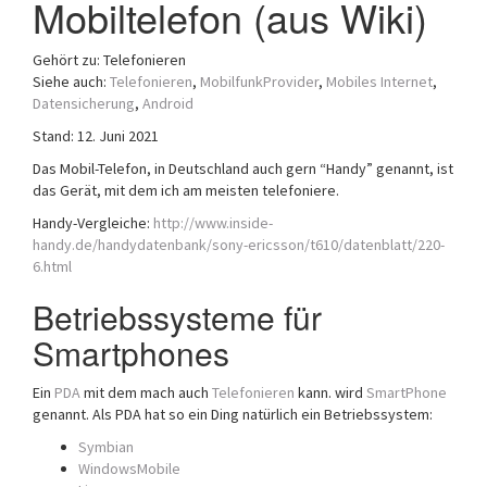
Mobiltelefon (aus Wiki)
a
t
Gehört zu: Telefonieren
i
Siehe auch:
Telefonieren
,
MobilfunkProvider
,
Mobiles Internet
,
o
Datensicherung
,
Android
n
Stand: 12. Juni 2021
Das Mobil-Telefon, in Deutschland auch gern “Handy” genannt, ist
das Gerät, mit dem ich am meisten telefoniere.
Handy-Vergleiche:
http://www.inside-
handy.de/handydatenbank/sony-ericsson/t610/datenblatt/220-
6.html
Betriebssysteme für
Smartphones
Ein
PDA
mit dem mach auch
Telefonieren
kann. wird
SmartPhone
genannt. Als PDA hat so ein Ding natürlich ein Betriebssystem:
Symbian
WindowsMobile