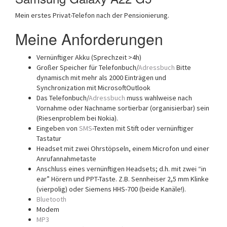
Mein erstes Privat-Telefon nach der Pensionierung.
Meine Anforderungen
Vernünftiger Akku (Sprechzeit >4h)
Großer Speicher für Telefonbuch/
Adressbuch
Bitte
dynamisch mit mehr als 2000 Einträgen und
Synchronization mit MicrosoftOutlook
Das Telefonbuch/
Adressbuch
muss wahlweise nach
Vornahme oder Nachname sortierbar (organisierbar) sein
(Riesenproblem bei Nokia).
Eingeben von
SMS
-Texten mit Stift oder vernünftiger
Tastatur
Headset mit zwei Ohrstöpseln, einem Microfon und einer
Anrufannahmetaste
Anschluss eines vernünftigen Headsets; d.h. mit zwei “in
ear” Hörern und PPT-Taste. Z.B. Sennheiser 2,5 mm Klinke
(vierpolig) oder Siemens HHS-700 (beide Kanäle!).
Bluetooth
Modem
MP3