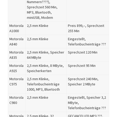
Nummern????),
Sprechzeit 560 Min,
MP3, Bluetooth,
miniUSB, Modem
Motorola
2,5 mm Klinke
Preis 899,–, Sprechzeit
A1000
255 Min
Motorola
2,5 mm Klinke
Eingestellt,
A840
Telefonbucheinträge ???
Motorola
2,5 mm Klinke, Speicher
Sprechzeit 120 Min
A835
64 MByte
Motorola
2,5 mm Klinke, 8 MByte,
Sprechzeit 95 Min
A925
Speicherkerten
Motorola
2,5 mm Klinke,
Sprechzeit 240 Min,
C975
Telefonbucheinträge
Speicher 2 MByte
1000, MP3, Bluetooth
Motorola
2,5 mm Klinke
Eingestellt, Speicher 3,2
C980
MByte,
Telefonbucheinträge ???
Motorola
2,5 mm Klinke, 32
GECANCELLED MP3 ???,