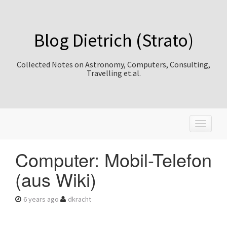
Blog Dietrich (Strato)
Collected Notes on Astronomy, Computers, Consulting,
Travelling et.al.
T
o
g
Computer: Mobil-Telefon
g
l
(aus Wiki)
e
n
a
6 years ago
dkracht
v
i
g