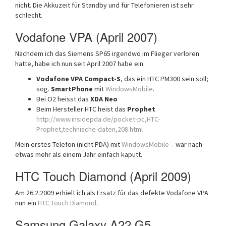
nicht. Die Akkuzeit für Standby und für Telefonieren ist sehr
schlecht.
Vodafone VPA (April 2007)
Nachdem ich das Siemens SP65 irgendwo im Flieger verloren
hatte, habe ich nun seit April 2007 habe ein
Vodafone VPA Compact-S
, das ein HTC PM300 sein soll;
sog.
SmartPhone
mit
WindowsMobile
.
Bei O2 heisst das
XDA Neo
Beim Hersteller HTC heist das
Prophet
http://www.insidepda.de/pocket-pc,HTC-
Prophet,technische-daten,208.html
Mein erstes Telefon (nicht PDA) mit
WindowsMobile
– war nach
etwas mehr als einem Jahr einfach kaputt.
HTC Touch Diamond (April 2009)
Am 26.2.2009 erhielt ich als Ersatz für das defekte Vodafone VPA
nun ein
HTC Touch Diamond
.
Samsung Galaxy A22 G5