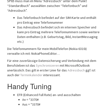
SP65 muss man im Menü “Adressbuch” unter dem Punkt
“Standardbuch” auswählen zwischen “Telefonbuch” und
“Adressbuch”.
Das Telefonbuch befindet auf der SIM-Karte und enthält
pro Eintrag eine Telefonnummer
Das Adressbuch befindet sich im internen Speicher und
kann pro Eintrag mehrere Telefonnummern sowie weitere
Daten enthalten (z.B. Geburtstag, Bild, InstantMessaging
etc.)
Die Telefonnummern für mein MobilTelefon (Nokia 6310i)
verwalte ich mit: NokiaPhoneEditor…
Für eine zuverlässige Datensicherung und Verbindung mit dem
Berufsleben ist das
Synchronisieren
mit MicrosoftOutlook
unerlässlich. Das gilt in erster Linie für das
Adressbuch
ggf. ist
auch der
Terminkalender
interessant.
Handy Tuning
EFR (Enhanced Full Rate) an- und ausschalten
An = *3370#
Aus = *3370#