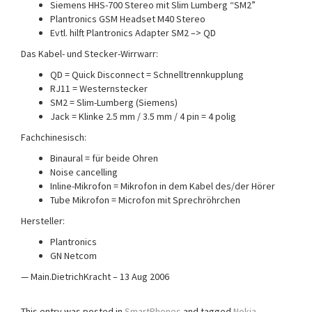
Siemens HHS-700 Stereo mit Slim Lumberg “SM2”
Plantronics GSM Headset M40 Stereo
Evtl. hilft Plantronics Adapter SM2 –> QD
Das Kabel- und Stecker-Wirrwarr:
QD = Quick Disconnect = Schnelltrennkupplung
RJ11 = Westernstecker
SM2 = Slim-Lumberg (Siemens)
Jack = Klinke 2.5 mm / 3.5 mm / 4 pin = 4 polig
Fachchinesisch:
Binaural = für beide Ohren
Noise cancelling
Inline-Mikrofon = Mikrofon in dem Kabel des/der Hörer
Tube Mikrofon = Microfon mit Sprechröhrchen
Hersteller:
Plantronics
GN Netcom
— Main.DietrichKracht – 13 Aug 2006
This entry was posted in
SmartPhones
and tagged
Nokia
.