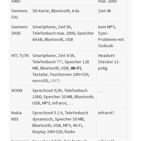
X480
max. 2000
Siemens
SD-Karte, Bluetooth, Irda
Zeit 4h
SX1
Siemens
Smartphone, Zeit 5h,
kein MP3,
SK65
Telefonbuch max. 2000, Speicher
Sync-
64 kB, Bluetooth, USB
Probleme mit
Outlook
HTC TyTN
Smartphone, Zeit 4-5h,
Headset-
Telefonbuch ???, Speicher 128
Stecker 11-
MB, Bluetooth, USB,
Wi-Fi
,
polig
Tastatur, Touchsreen 240×320,
microSD,
UMTS
W300i
Sprechzeit 9,5h, Telefonbuch
…
1000, Speicher 20 MB, Bluetooth,
USB, MP3, infrarot, …
Nokia
Sprechzeit 5.1 h, Telefonbuch
infrarot?
N93
dynamisch, Speicher 50 MB,
Bluetooth, USB, MP3, Wi-Fi,
Display 240×320, Radio