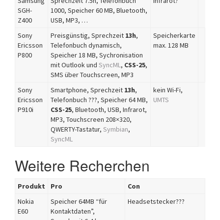
Samsung
Sprechzeit 7.5h, Telefonbuch
infrarot?
SGH-
1000, Speicher 60 MB, Bluetooth,
Z400
USB, MP3, …
Sony
Preisgünstig, Sprechzeit
13h
,
Speicherkarte
Ericsson
Telefonbuch dynamisch,
max. 128 MB
P800
Speicher 18 MB, Sychronisation
mit Outlook und
SyncML
,
CSS-25
,
SMS über Touchscreen, MP3
Sony
Smartphone, Sprechzeit
13h
,
kein Wi-Fi,
Ericsson
Telefonbuch ???, Speicher 64 MB,
UMTS
P910i
CSS-25
, Bluetooth, USB, Infrarot,
MP3, Touchscreen 208×320,
QWERTY-Tastatur,
Symbian
,
SyncML
Weitere Recherchen
Produkt
Pro
Con
Nokia
Speicher 64MB “für
Headsetstecker???
E60
Kontaktdaten”,