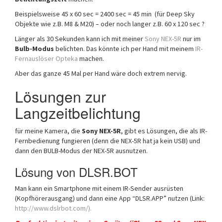
Beispielsweise 45 x 60 sec = 2400 sec = 45 min (für Deep Sky
Objekte wie z.B. M8 & M20) – oder noch langer z.B. 60 x 120 sec ?
Länger als 30 Sekunden kann ich mit meiner
Sony NEX-5R
nur im
Bulb-Modus
belichten. Das könnte ich per Hand mit meinem
IR-
Fernauslöser Opteka
machen.
Aber das ganze 45 Mal per Hand wäre doch extrem nervig.
Lösungen zur
Langzeitbelichtung
für meine Kamera, die
Sony NEX-5R
, gibt es Lösungen, die als IR-
Fernbedienung fungieren (denn die NEX-5R hat ja kein USB) und
dann den BULB-Modus der NEX-5R ausnutzen.
Lösung von DLSR.BOT
Man kann ein Smartphone mit einem IR-Sender ausrüsten
(Kopfhörerausgang) und dann eine App “DLSR.APP” nutzen (Link:
http://www.dslrbot.com/).