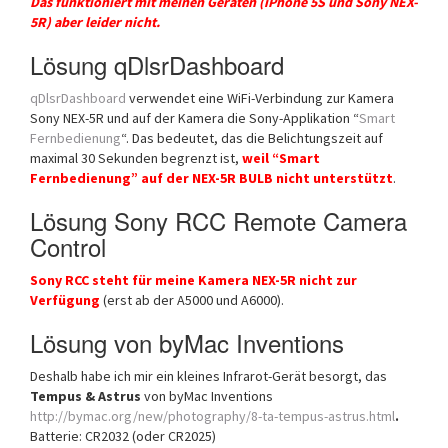
Das funktioniert mit meinen Geräten (iPhone 5S und Sony NEX-
5R) aber leider nicht.
Lösung qDlsrDashboard
qDlsrDashboard
verwendet eine WiFi-Verbindung zur Kamera
Sony NEX-5R und auf der Kamera die Sony-Applikation “
Smart
Fernbedienung
“. Das bedeutet, das die Belichtungszeit auf
maximal 30 Sekunden begrenzt ist,
weil “Smart
Fernbedienung” auf der NEX-5R BULB nicht unterstützt
.
Lösung Sony RCC Remote Camera
Control
Sony RCC steht für meine Kamera NEX-5R nicht zur
Verfügung
(erst ab der A5000 und A6000).
Lösung von byMac Inventions
Deshalb habe ich mir ein kleines Infrarot-Gerät besorgt, das
Tempus & Astrus
von byMac Inventions
http://bymac.org/new/photography/8-ta-tempus-astrus.html
.
Batterie: CR2032 (oder CR2025)