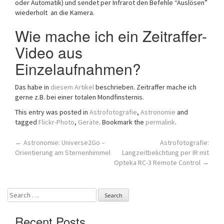
oder Automatik) und sendet per Infrarot den Befehle “Auslösen”
wiederholt an die Kamera.
Wie mache ich ein Zeitraffer-
Video aus
Einzelaufnahmen?
Das habe in
diesem Artikel
beschrieben. Zeitraffer mache ich
gerne z.B. bei einer totalen Mondfinsternis.
This entry was posted in
Astrofotografie
,
Astronomie
and
tagged
Flickr-Photo
,
Geräte
. Bookmark the
permalink
.
Post
←
Astronomie: Universe2Go –
Astrofotografie:
Orientierung am Sternenhimmel
Langzeitbelichtung per IR mit
navigation
Opteka RC-3 Remote Control
→
Search
for:
Recent Posts