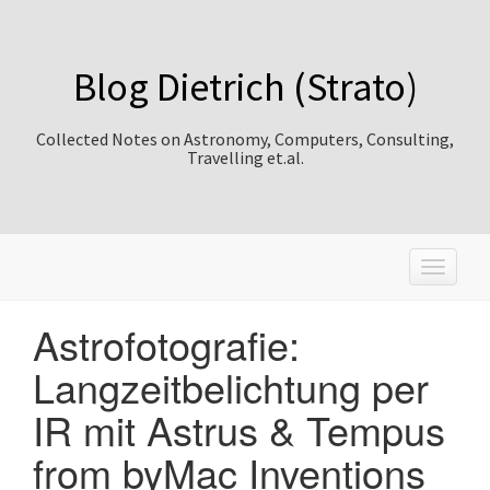
Blog Dietrich (Strato)
Collected Notes on Astronomy, Computers, Consulting,
Travelling et.al.
T
o
g
Astrofotografie:
g
l
Langzeitbelichtung per
e
n
IR mit Astrus & Tempus
a
v
from byMac Inventions
i
g