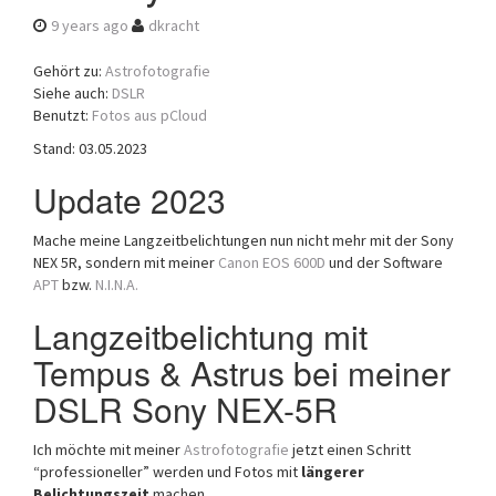
a
9 years ago
dkracht
t
i
Gehört zu:
Astrofotografie
o
Siehe auch:
DSLR
n
Benutzt:
Fotos aus pCloud
Stand: 03.05.2023
Update 2023
Mache meine Langzeitbelichtungen nun nicht mehr mit der Sony
NEX 5R, sondern mit meiner
Canon EOS 600D
und der Software
APT
bzw.
N.I.N.A.
Langzeitbelichtung mit
Tempus & Astrus bei meiner
DSLR Sony NEX-5R
Ich möchte mit meiner
Astrofotografie
jetzt einen Schritt
“professioneller” werden und Fotos mit
längerer
Belichtungszeit
machen.