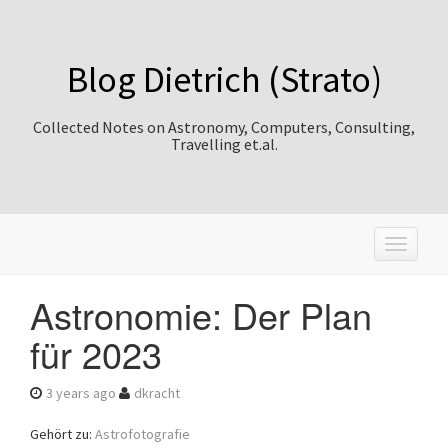
Blog Dietrich (Strato)
Collected Notes on Astronomy, Computers, Consulting,
Travelling et.al.
T
o
g
Astronomie: Der Plan
g
l
für 2023
e
n
a
3 years ago
dkracht
v
i
Gehört zu:
Astrofotografie
g