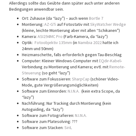
Allerdings sollte das Geübte dann später auch unter anderen
Bedingungen anwendbar sein.
Ort: Zuhause (da “lazy”) – auch wenn
Bortle 7
Montierung:
AZ-GTi
auf Fotostativ mit
SkyWatcher Wedge
(kleine, leichte Montierung aber mit allen “Schikanen”)
Kamera:
ASI294MC Pro
(Farb-Kamera, da “lazy”)
Optik:
Fotoobjektiv 135mm
(in
Namibia 2022
hatte ich
24mm und 50mm)
Heizmanschette, falls erforderlich gegen Tau-Beschlag
Computer: Kleiner Windows-Computer mit
EQdir-Kabel
-
Verbindung zu Montierung und Kamera; evtl. mit
Remote-
Steuerung
(so geht “lazy”)
Software zum Fokussieren:
SharpCap
(schöner Video-
Mode, gute Vergrößerungsmöglichkeiten)
Software zum Einnorden:
N.I.N.A.
(kein extra Scope, da
“lazy”)
Nachführung: Nur Tracking durch Montierung (kein
Autoguiding, da “lazy”)
Software zum Fotografieren:
N.I.N.A.
Software zum Platesolving: ???
Software zum Stacken:
SiriL