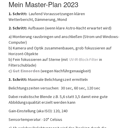
Mein Master-Plan 2023
1. Schritt:
Laufend Voraussetzungen klären
Wetterbericht, Dämmerung, Mond
2. Schritt:
Aufbauen (wenn klare Astro-Nacht erwartet wird)
a) Montierung rausbringen und anschließen (Strom und Windows-
Computer)
b) Kamera und Optik zusammenbauen, grob fokussieren auf
Horizont-Objekte
b) Fein fokussieren auf Sterne (mit
UV-IR-Block-Filter
in
Filterschublade)
c)
Gut Einnorden
(wegen Nachführgenauigkeit)
3. Schritt:
Maximale Belichtungszeit ermitteln
Belichtungszeiten versuchen: 30 sec, 60 sec, 120 sec
Dabei realistische Blende z.B. 5,6 statt 3,5 damit eine gute
Abbildungsqualität erzielt werden kann
Gain-Einstellung (aka ISO): 120, 240
Sensortemperatur: -10° Celsius