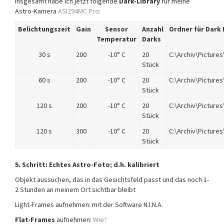
Insgesamt habe ich jetzt folgende
Dark-Library
für meine
Astro-Kamera
ASI294MC Pro
:
Belichtungszeit
Gain
Sensor
Anzahl
Ordner für Dark
Temperatur
Darks
30 s
200
-10° C
20
C:\Archiv\Picture
Stück
60 s
200
-10° C
20
C:\Archiv\Picture
Stück
120 s
200
-10° C
20
C:\Archiv\Picture
Stück
120 s
300
-10° C
20
C:\Archiv\Picture
Stück
5. Schritt:
Echtes Astro-Foto; d.h. kalibriert
Objekt aussuchen, das in das Gesichtsfeld passt und das noch 1-
2 Stunden an meinem Ort sichtbar bleibt
Light-Frames aufnehmen: mit der Software N.I.N.A.
Flat-Frames
aufnehmen:
Wie?