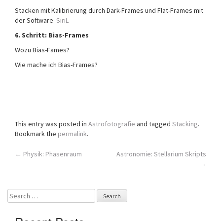
Stacken mit Kalibrierung durch Dark-Frames und Flat-Frames mit
der Software
SiriL
6. Schritt:
Bias-Frames
Wozu Bias-Fames?
Wie mache ich Bias-Frames?
This entry was posted in
Astrofotografie
and tagged
Stacking
.
Bookmark the
permalink
.
Post
←
Physik: Phasenraum
Astronomie: Stellarium Skripts
→
navigation
Search
for: