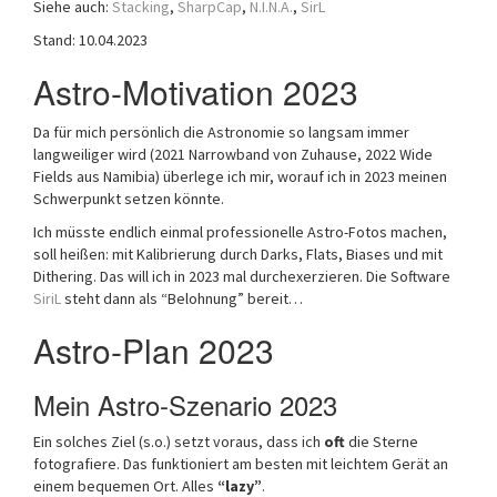
Siehe auch:
Stacking
,
SharpCap
,
N.I.N.A.
,
SirL
a
Stand: 10.04.2023
t
i
Astro-Motivation 2023
o
n
Da für mich persönlich die Astronomie so langsam immer
langweiliger wird (2021 Narrowband von Zuhause, 2022 Wide
Fields aus Namibia) überlege ich mir, worauf ich in 2023 meinen
Schwerpunkt setzen könnte.
Ich müsste endlich einmal professionelle Astro-Fotos machen,
soll heißen: mit Kalibrierung durch Darks, Flats, Biases und mit
Dithering. Das will ich in 2023 mal durchexerzieren. Die Software
SiriL
steht dann als “Belohnung” bereit…
Astro-Plan 2023
Mein Astro-Szenario 2023
Ein solches Ziel (s.o.) setzt voraus, dass ich
oft
die Sterne
fotografiere. Das funktioniert am besten mit leichtem Gerät an
einem bequemen Ort. Alles
“lazy”
.