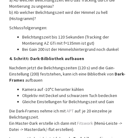
a) Ab welcher Belichtungszeit wird das Tracking durch die
Montierung zu ungenau?
b) Ab welcher Belichtungszeit wird der Himmel zu hell
(Histogramm)?
Schlussfolgerungen:
Belichtungszeit bis 120 Sekunden (Tracking der
Montierung AZ GTi mit f=135mm ist gut)
Bei Gain 200 ist der Himmelshintergrund noch dunkel
4. Schritt: Dark-Bilbliothek aufbauen
Nachdem jetzt die Belichtungszeiten (120 s) und die Gain-
Einstellung (200) feststehen, kann ich eine Bibliothek von
Dark-
Frames
aufbauen
Kamera auf -10°C herunter kühlen
Objektiv mit Deckel und schwarzem Tuch bedecken
Gleiche Einstellungen für Belichtungszeit und Gain
Die Dark-Frames nehme ich mit
APT
auf: je 20 einzelne je
Belichtungszeit.
Ein Master-Dark erstelle ich dann mit
Fitswork
(Menü-Leiste ->
Datei -> Masterdark/-flat erstellen).