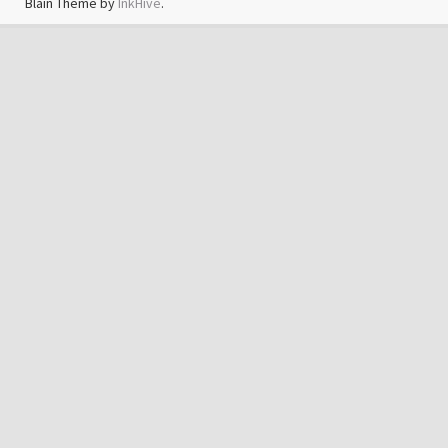
Blain Theme by
InkHive
.