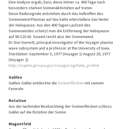
Eine Analyse ergab, Dass diese immer ca. 400 Tage nach
besonders starken Sonnenäktivitäten auf traten.
Diese Radiosignale entstehen durch das Auftreffen des
Sonnenwind-Plasmas auf das kalte interstellare Gas hinter
der Heliopause. Aus den 400 Tagen Laufzeit des
Sonnenwindes schätzt man die Entfernung der Heliopause
auf 90-120 AE. Soweit reicht also der Sonnenwind.
Dr. Don Gurnett, principal investigator of the Voyager plasma
wave sub­system and a professor at the University of Iowa.
Startdaten: September 5, 1977 (Voyager 1) August 20, 1977
(Voyager 2)
http://vraptor.jpl.nasa.gov/voyager/vgrhelio_pr.html
Galileo
Galileo Galilei entdeckte die
Son­nen­flecken
mit seinem
Fernrohr.
Rotation
Aus der laufenden Beobachtung der Sonnenflecken schloss
Galilei auf die Rotation der Sonne.
Magnetfeld