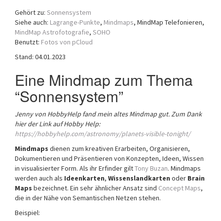
a
Gehört zu:
Sonnensystem
t
Siehe auch:
Lagrange-Punkte
,
Mindmaps
, MindMap Telefonieren,
i
MindMap Astrofotografie
,
SOHO
o
Benutzt:
Fotos von pCloud
n
Stand: 04.01.2023
Eine Mindmap zum Thema
“Sonnensystem”
Jenny von HobbyHelp fand mein altes Mindmap gut. Zum Dank
hier der Link auf Hobby Help:
https://hobbyhelp.com/astronomy/planets-visible-tonight/
Mindmaps
dienen zum kreativen Erarbeiten, Organi­sieren,
Dokumen­tieren und Präsentieren von Kon­zepten, Ideen, Wissen
in visuali­sierter Form. Als ihr Erfinder gilt
Tony Buzan
. Mindmaps
werden auch als
Ideen­karten
,
Wissens­landkarten
oder
Brain
Maps
bezeichnet. Ein sehr ähnlicher Ansatz sind
Concept Maps
,
die in der Nähe von Semantischen Netzen stehen.
Beispiel: