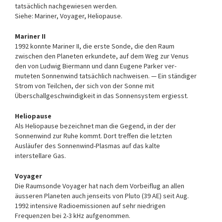
tat­sächlich nachgewiesen werden.
Siehe: Mariner, Voyager, Heliopause.
Mariner II
1992 konnte Mariner II, die erste Sonde, die den Raum
zwischen den Planeten erkundete, auf dem Weg zur Venus
den von Ludwig Bier­mann und dann Eugene Parker ver­
muteten Sonnenwind tatsächlich nachweisen. — Ein ständiger
Strom von Teilchen, der sich von der Son­ne mit
Überschallgeschwindig­keit in das Sonnensystem ergiesst.
Heliopause
Als Heliopause bezeichnet man die Gegend, in der der
Sonnenwind zur Ruhe kommt. Dort treffen die letzten
Ausläufer des Sonnenwind-Plasmas auf das kalte
interstellare Gas.
Voyager
Die Raumsonde Voyager hat nach dem Vorbeiflug an allen
äusseren Pla­ne­ten auch jenseits von Pluto (39 AE) seit Aug.
1992 intensive Radioemissionen auf sehr niedrigen
Frequenzen bei 2-3 kHz aufgenommen.