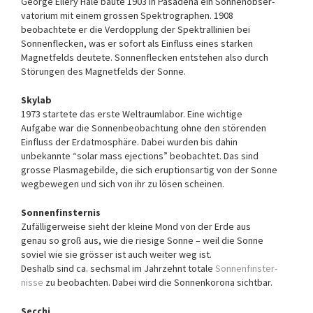
George Ellery Hale baute 1903 in Pasadena ein Sonnen­obser­
va­to­rium mit einem grossen Spektro­graphen. 1908
beobachtete er die Verdopplung der Spektrallinien bei
Sonnenflecken, was er sofort als Einfluss eines starken
Magnet­felds deutete. Sonnenflecken entstehen also durch
Störungen des Mag­net­felds der Sonne.
Skylab
1973 startete das erste Welt­raum­labor. Eine wichtige
Aufgabe war die Sonnen­beobach­tung ohne den stö­renden
Einfluss der Erdat­mo­sphäre. Dabei wurden bis dahin
unbekan­nte “solar mass ejections” beob­achtet. Das sind
grosse Plasma­gebilde, die sich eruptions­artig von der Sonne
wegbewegen und sich von ihr zu lösen scheinen.
Sonnenfinsternis
Zufälligerweise sieht der kleine Mond von der Erde aus
genau so groß aus, wie die riesige Sonne – weil die Sonne
soviel wie sie grösser ist auch weiter weg ist.
Deshalb sind ca. sechs­mal im Jahrzehnt totale
Sonnen­finster­
nisse
zu beobachten. Dabei wird die Sonnen­korona sichtbar.
Secchi