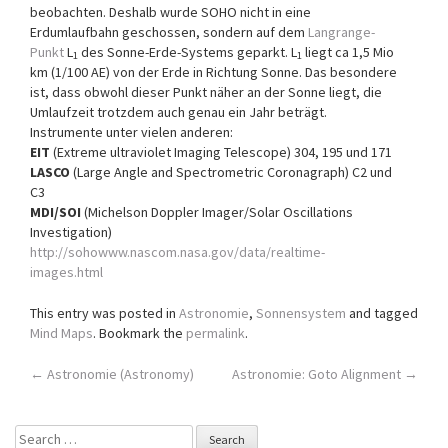
beob­achten. Deshalb wurde SOHO nicht in eine
Erdumlaufbahn geschossen, sondern auf dem
Langrange-
Punkt
L
des Sonne-Erde-Systems geparkt. L
liegt ca 1,5 Mio
1
1
km (1/100 AE) von der Erde in Richtung Sonne. Das besondere
ist, dass obwohl dieser Punkt näher an der Sonne liegt, die
Umlaufzeit trotzdem auch genau ein Jahr beträgt.
Instrumente unter vielen anderen:
EIT
(Extreme ultraviolet Imaging Telescope) 304, 195 und 171
LASCO
(Large Angle and Spectrometric Coronagraph) C2 und
C3
MDI/SOI
(Michelson Doppler Imager/Solar Oscillations
Investigation)
http://sohowww.nascom.nasa.gov/data/realtime-
images.html
This entry was posted in
Astronomie
,
Sonnensystem
and tagged
Mind Maps
. Bookmark the
permalink
.
Post
←
Astronomie (Astronomy)
Astronomie: Goto Alignment
→
navigation
Search