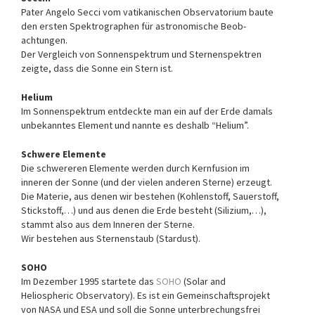
Pater Angelo Secci vom vati­kanischen Obser­va­torium baute
den ersten Spek­tro­graphen für astro­no­mische Beob­
achtungen.
Der Vergleich von Son­nen­spektrum und Sternen­spektren
zeigte, dass die Sonne ein Stern ist.
Helium
Im Sonnenspektrum entdeckte man ein auf der Erde damals
unbe­kanntes Element und nannte es deshalb “Helium”.
Schwere Elemente
Die schwereren Elemente werden durch Kern­fusion im
inneren der Sonne (und der vielen anderen Sterne) erzeugt.
Die Materie, aus denen wir bestehen (Kohlenstoff, Sauerstoff,
Stickstoff,…) und aus denen die Erde be­steht (Silizium,…),
stammt also aus dem Inneren der Sterne.
Wir bestehen aus Sternen­staub (Stardust).
SOHO
Im Dezember 1995 startete das
SOHO
(Solar and
Heliospheric Observatory). Es ist ein Gemeinschaftsprojekt
von NASA und ESA und soll die Sonne unterbrechungsfrei