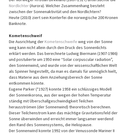
Nord­lichter
(Aurora). Welcher Zusam­men­hang besteht
zwischen der Sonnenaktivität und den Nord­lichtern?
Heute (2010) ziert sein Konterfei die nor­we­gische 200 Kronen
Banknote.
Kometenschweif
Die Ausrichtung der
Kometenschweife
weg von der Sonne
weg kann nicht allein durch den Druck des Sonnenlichts
erklärt werden. Das berechnete Ludwig Biermann (1907-1986)
und postulierte um 1950 eine “Solar corpuscular radiation”,
den Sonnenwind, und wurde von der wissenschaftlichen Welt
als Spinner hingestellt, da man es damals für unmöglich hielt,
dass Materie aus dem Anziehungs­bereich der Sonne
entkommen könnte.
Eugene Parker (*1927) konnte 1958 ein schlüssiges Modell
der Son­nenkorona, aus der wegen der hohen Temperatur
ständig mit Überschallgeschwindigkeit Teilchen
herausströmen (der Sonnenwind) theoretisch berechnen.
Dieser Teilchenstrom kann das mächtige Gravitationsfeld der
Sonne überwinden und erreicht immer lang­samer werdend
den Rand des Sonnensystems, die Heliopause.
Der Sonnenwind konnte 1992 von der Venussonde Mariner II