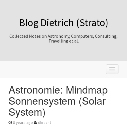
Blog Dietrich (Strato)
Collected Notes on Astronomy, Computers, Consulting,
Travelling et.al.
T
o
g
Astronomie: Mindmap
g
l
Sonnensystem (Solar
e
n
System)
a
v
i
8 years ago
dkracht
g