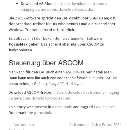
Download ASIStudio:
https://download.astronomy-
imaging-camera.com/download/asistudio/
Die ZWO-Software spricht den EAF direkt über USB-HID an; d.h.
der Standard-Treiber für HID wird benutzt und ein zusätzlicher
Windows-Treiber ist nicht erforderlich.
Es soll auch mit der bekannten traditionellen Software
FocusMax
gehen. Das scheint aber nur über ASCOM zu
funktionieren….
Steuerung über ASCOM
Man kann für den EAF auch einen ASCOM-Treiber installieren.
Dann kann man ihn auch von anderer Software aus über ASCOM
ansprechen, z.B.
SharpCap
,
APT
,
N.I.N.A.
,…
Download ASCOM-Treiber:
https://download.astronomy-imaging-
camera.com/download/zwo-ascom/
This entry was posted in
Astronomie
and tagged
Fokussieren
.
Bookmark the
permalink
.
Post
←
Astronomie:
Astronomie: Astro-Fotos 2021