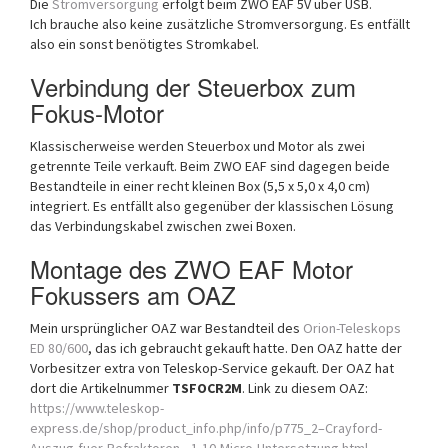
Die
Stromversorgung
erfolgt beim ZWO EAF 5V über USB.
Ich brauche also keine zusätzliche Stromversorgung. Es entfällt
also ein sonst benötigtes Stromkabel.
Verbindung der Steuerbox zum
Fokus-Motor
Klassischerweise werden Steuerbox und Motor als zwei
getrennte Teile verkauft. Beim ZWO EAF sind dagegen beide
Bestandteile in einer recht kleinen Box (5,5 x 5,0 x 4,0 cm)
integriert. Es entfällt also gegenüber der klassischen Lösung
das Verbindungskabel zwischen zwei Boxen.
Montage des ZWO EAF Motor
Fokussers am OAZ
Mein ursprünglicher OAZ war Bestandteil des
Orion-Teleskops
ED 80/600
, das ich gebraucht gekauft hatte. Den OAZ hatte der
Vorbesitzer extra von Teleskop-Service gekauft. Der OAZ hat
dort die Artikelnummer
TSFOCR2M
. Link zu diesem OAZ:
https://www.teleskop-
express.de/shop/product_info.php/info/p775_2–Crayford-