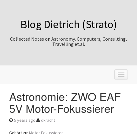
Blog Dietrich (Strato)
Collected Notes on Astronomy, Computers, Consulting,
Travelling et.al.
T
o
g
Astronomie: ZWO EAF
g
l
5V Motor-Fokussierer
e
n
a
5 years ago
dkracht
v
i
Gehört zu:
Motor Fokussierer
g