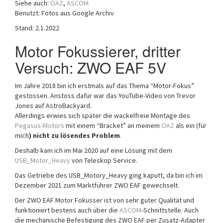
Siehe auch:
OAZ
,
ASCOM
a
Benutzt: Fotos aus Google Archiv
t
Stand: 2.1.2022
i
o
Motor Fokussierer, dritter
n
Versuch: ZWO EAF 5V
Im Jahre 2018 bin ich erstmals auf das Thema “Motor-Fokus”
gestossen. Anstoss dafür war das YouTube-Video von Trevor
Jones auf AstroBackyard.
Allerdings erwies sich später die wackelfreie Montage des
Pegasus-Motors
mit einem “Bracket” an meinem
OAZ
als ein (für
mich
) nicht zu lösendes Problem
.
Deshalb kam ich im Mai 2020 auf eine Lösung mit dem
USB_Motor_Heavy
von Teleskop Service.
Das Getriebe des USB_Motory_Heavy ging kaputt, da bin ich im
Dezember 2021 zum Marktführer ZWO EAF gewechselt.
Der ZWO EAF Motor Fokusser ist von sehr guter Qualität und
funktioniert bestens auch über die
ASCOM
-Schnittstelle. Auch
die mechanische Befestigung des ZWO EAF per Zusatz-Adapter