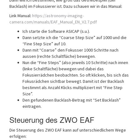
Dann will ich bestimmen, wie groß das Getriebespiel (der
Backlash) im Fokussierer ist. Dazu schauen wir in das Manual:
Link Manual:
https://astronomy-imaging-
camera.com/manuals/EAF_Manual_EN_V2.7.pdf
Ich starte die Software ASICAP (s.u.).
Dann setzte ich die “Coarse Step Size” auf 1000 und die
“Fine Step Size” auf 10.
Dann mit “Coarse” den Fokusser 1000 Schritte nach
aussen (rechte Schaltfläche) bewegen.
Nun die “Fine Steps” (also jeweils 10 Schritte) nach innen
(linke Schaltfläche) bewegen und dabei das
Fokusierrädchen beobachten. So oft klicken, bis sich das
Fokusrädchen sichtbar bewegt. Damit ist der Backlash
bestimmt als Anzahl Klicks multipliziert mit “Fine Step
Size”.
Den gefundenen Backlash-Betrag mit “Set Backlash”
eintragen.
Steuerung des ZWO EAF
Die Steuerung des ZWO EAF kann auf unterschiedlichem Wege
erfolgen: