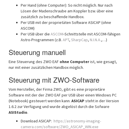
Per Hand (ohne Computer): So nicht möglich. Nur nach
Lösen der Madenschraube am Koppler bzw. über eine
zusätzlich zu beschaffende Handbox.
Per USB mit der proprietäten Software ASICAP (ohne
ASCOM)
Per USB über die
ASCOM
-Schnittstelle mit ASCOM-fähigen
Astro-Programmen (z.B.
APT
,
SharpCap
,
N.I.N.A.
,…)
Steuerung manuell
Eine Steuerung des ZWO EAF
ohne Computer
ist, wie gesagt,
nur mit einer zusätzlichen Handbox möglich.
Steuerung mit ZWO-Software
Vom Hersteller, der Firma ZWO, gibt es eine proprietäre
Software mit der der ZWO EAF per USB über einen Windows PC
(Notebook) gesteuert werden kann.
ASICAP
steht in der Version
1.6.2 zur Verfügung und wurde abgelöst durch die Sofware
ASIStudio
.
Download ASICAP:
https://astronomy-imaging-
camera.com/software/ZWO_ASICAP_WIN.exe