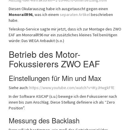
Auszug-fuer-Refraktoren—1-10-Micro-Untersetzung.html
Diesen Okularauszug habe ich ausgetauscht gegen einen
MonorailR96
, was ich einem
separaten Artikel
beschrieben
habe.
Teleskop-Service sagte mir jetzt, dass ich zur Montage des ZWO
EAF am MonorailR96 nur ein zusätzliches kleines Teil benötigen
würde: Das WEGA Anbaukit (s.o.)
Betrieb des Motor-
Fokussierers ZWO EAF
Einstellungen für Min und Max
Siehe auch:
https://www.youtube.com/watch?v=iKyJHwgkFfE
In der Software ASICAP (s.u.) bewege ich den Fokussierer nach
innen bis zum Anschlag. Diese Stellung definiere ich als “Zero
Position”.
Messung des Backlash