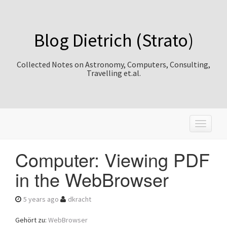
Blog Dietrich (Strato)
Collected Notes on Astronomy, Computers, Consulting,
Travelling et.al.
T
o
g
Computer: Viewing PDF
g
l
in the WebBrowser
e
n
a
5 years ago
dkracht
v
i
Gehört zu:
WebBrowser
g