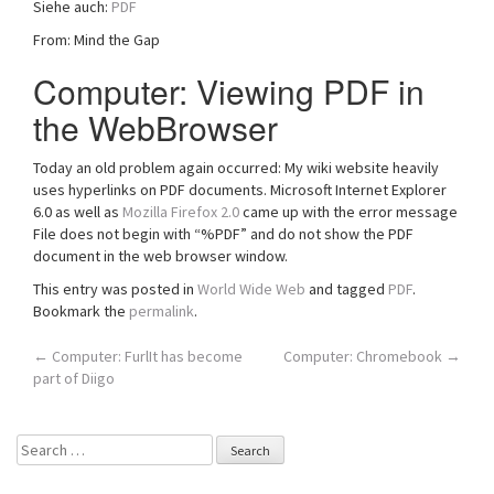
Siehe auch:
PDF
a
From: Mind the Gap
t
i
Computer: Viewing PDF in
o
n
the WebBrowser
Today an old problem again occurred: My wiki website heavily
uses hyperlinks on PDF documents. Microsoft Internet Explorer
6.0 as well as
Mozilla Firefox 2.0
came up with the error message
File does not begin with “%PDF” and do not show the PDF
document in the web browser window.
This entry was posted in
World Wide Web
and tagged
PDF
.
Bookmark the
permalink
.
Post
←
Computer: FurlIt has become
Computer: Chromebook
→
part of Diigo
navigation
Search
for: