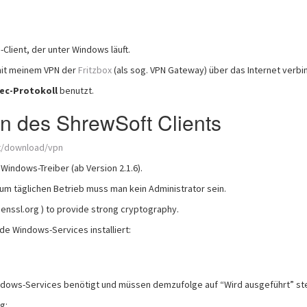
Client, der unter Windows läuft.
mit meinem VPN der
Fritzbox
(als sog. VPN Gateway) über das Internet verbi
ec-Protokoll
benutzt.
on des ShrewSoft Clients
t/download/vpn
e Windows-Treiber (ab Version 2.1.6).
 zum täglichen Betrieb muss man kein Administrator sein.
enssl.org ) to provide strong cryptography.
de Windows-Services installiert:
ndows-Services benötigt und müssen demzufolge auf “Wird ausgeführt” st
g: