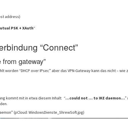
ost address)
utual PSK + XAuth
“
erbindung “Connect”
 from gateway”
ählt worden “DHCP over IPsec” aber das VPN-Gateway kann das nicht – wie z
ng kommt mit in etwa diesem Inhalt: “
…could not … to IKE daemon…
”
rden.
Daemon” (pCloud: WindowsDienste_ShrewSoft.jpg)