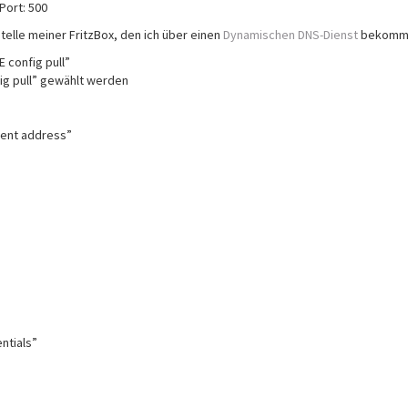
Port: 500
elle meiner FritzBox, den ich über einen
Dynamischen DNS-Dienst
bekomm
 config pull”
fig pull” gewählt werden
rent address”
entials”