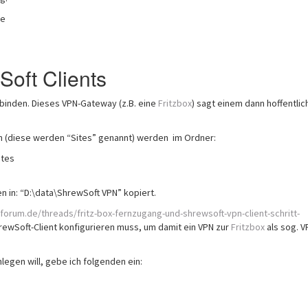
le
Soft Clients
binden. Dieses VPN-Gateway (z.B. eine
Fritzbox
) sagt einem dann hoffentlich
en (diese werden “Sites” genannt) werden im Ordner:
ites
n in: “D:\data\ShrewSoft VPN” kopiert.
forum.de/threads/fritz-box-fernzugang-und-shrewsoft-vpn-client-schritt-
ewSoft-Client konfigurieren muss, um damit ein VPN zur
Fritzbox
als sog. V
legen will, gebe ich folgenden ein: