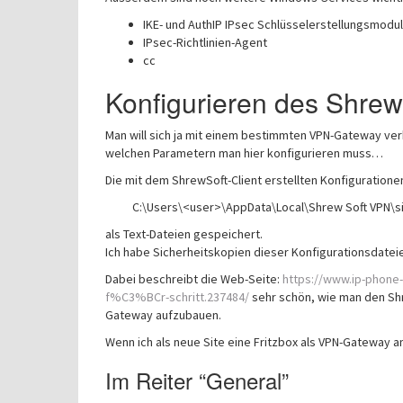
IKE- und AuthIP IPsec Schlüsselerstellungsmodu
IPsec-Richtlinien-Agent
cc
Konfigurieren des Shrew
Man will sich ja mit einem bestimmten VPN-Gateway ver
welchen Parametern man hier konfigurieren muss…
Die mit dem ShrewSoft-Client erstellten Konfiguration
C:\Users\<user>\AppData\Local\Shrew Soft VPN\s
als Text-Dateien gespeichert.
Ich habe Sicherheitskopien dieser Konfigurationsdateie
Dabei beschreibt die Web-Seite:
https://www.ip-phone-
f%C3%BCr-schritt.237484/
sehr schön, wie man den Shr
Gateway aufzubauen.
Wenn ich als neue Site eine Fritzbox als VPN-Gateway an
Im Reiter “General”