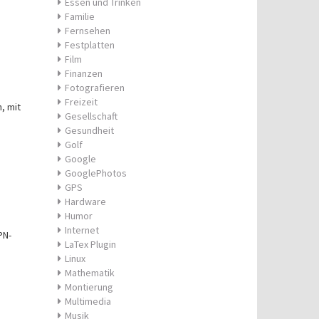
Essen und Trinken
Familie
Fernsehen
Festplatten
Film
Finanzen
Fotografieren
Freizeit
, mit
Gesellschaft
Gesundheit
Golf
Google
GooglePhotos
GPS
Hardware
Humor
Internet
PN-
LaTex Plugin
Linux
Mathematik
Montierung
Multimedia
Musik