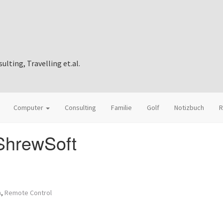
ting, Travelling et.al.
Computer
Consulting
Familie
Golf
Notizbuch
R
ShrewSoft
n
,
Remote Control