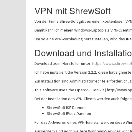
VPN mit ShrewSoft
Von der Firma ShrewSoft gibt es einen kostenlosen VPN-
Damit kann ich meinen Windows-Laptop als VPN-Client 
Um so eine VPN-Verbindung herszustellen, wird das
IPs
Download und Installati
Download beim Hersteller unter:
https://www.shrew.ne
Ich habe installiert die Version 2.2.2, diese hat signiert
Zur Installation sind Administratorrechte erforderlich,
This software uses the OpenSSL Toolkit ( http://www.op
Bei der Installation des VPN-Clients werden auch folgen
ShrewSoft IKE Daemon
ShrewSoft IPsec Daemon
Für das Aktivieren eines VPN-Tunnels werden diese Wi
Ausserdem sind noch weitere Windows-Services wichti