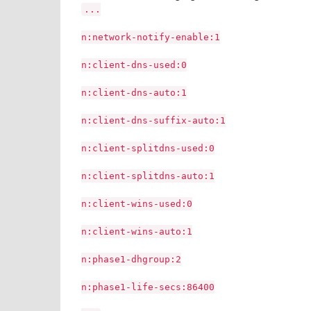
...
n:network-notify-enable:1
n:client-dns-used:0
n:client-dns-auto:1
n:client-dns-suffix-auto:1
n:client-splitdns-used:0
n:client-splitdns-auto:1
n:client-wins-used:0
n:client-wins-auto:1
n:phase1-dhgroup:2
n:phase1-life-secs:86400