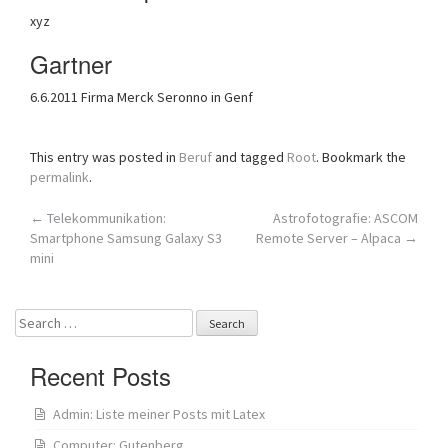
xyz
Gartner
6.6.2011 Firma Merck Seronno in Genf
This entry was posted in
Beruf
and tagged
Root
. Bookmark the
permalink
.
Post
←
Telekommunikation:
Astrofotografie: ASCOM
Smartphone Samsung Galaxy S3
Remote Server – Alpaca
→
navigation
mini
Search
for:
Recent Posts
Admin: Liste meiner Posts mit Latex
Computer: Gutenberg