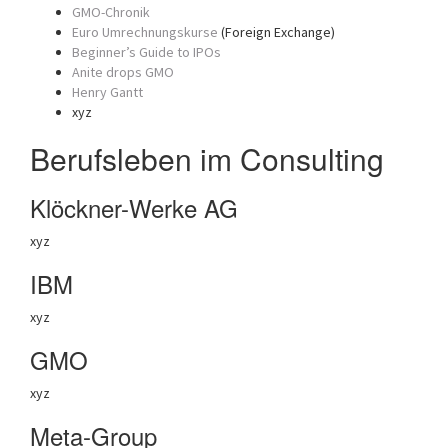
GMO-Chronik
Euro Umrechnungskurse
(Foreign Exchange)
Beginner’s Guide to IPOs
Anite drops GMO
Henry Gantt
xyz
Berufsleben im Consulting
Klöckner-Werke AG
xyz
IBM
xyz
GMO
xyz
Meta-Group