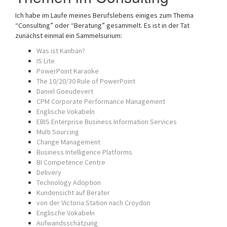
a
Ich habe im Laufe meines Berufslebens einiges zum Thema
t
“Consulting” oder “Beratung” gesammelt. Es ist in der Tat
i
zunächst einmal ein Sammelsurium:
o
n
Was ist Kanban?
IS Lite
PowerPoint Karaoke
The 10/20/30 Rule of PowerPoint
Daniel Goeudevert
CPM Corporate Performance Management
Englische Vokabeln
EBIS Enterprise Business Information Services
Multi Sourcing
Change Management
Business Intelligence Platforms
BI Competence Centre
Delivery
Technology Adoption
Kundensicht auf Berater
von der Victoria Station nach Croydon
Englische Vokabeln
Aufwandsschätzung