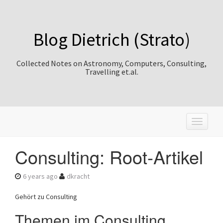
Blog Dietrich (Strato)
Collected Notes on Astronomy, Computers, Consulting,
Travelling et.al.
T
o
g
Consulting: Root-Artikel
g
l
e
6 years ago
dkracht
n
a
Gehört zu Consulting
v
i
Themen im Consulting
g