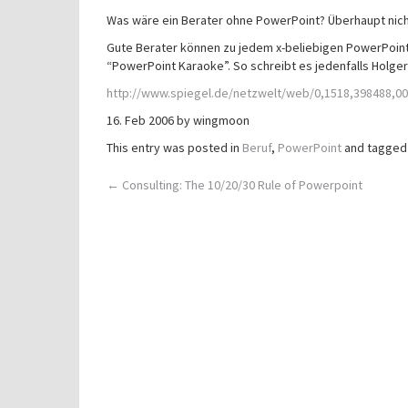
Was wäre ein Berater ohne PowerPoint? Überhaupt nich
Gute Berater können zu jedem x-beliebigen PowerPoint
“PowerPoint Karaoke”. So schreibt es jedenfalls Holger
http://www.spiegel.de/netzwelt/web/0,1518,398488,00
16. Feb 2006 by wingmoon
This entry was posted in
Beruf
,
PowerPoint
and tagge
Post
←
Consulting: The 10/20/30 Rule of Powerpoint
navigation