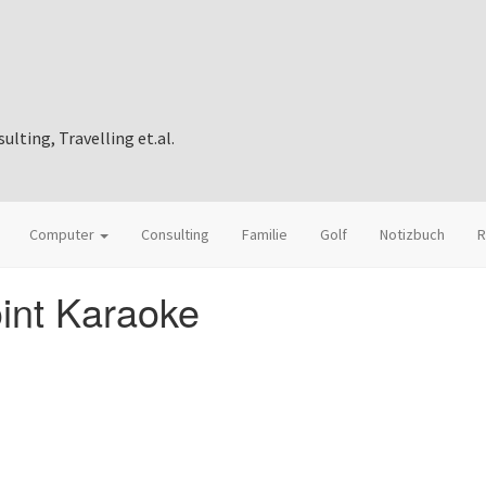
ting, Travelling et.al.
Computer
Consulting
Familie
Golf
Notizbuch
R
int Karaoke