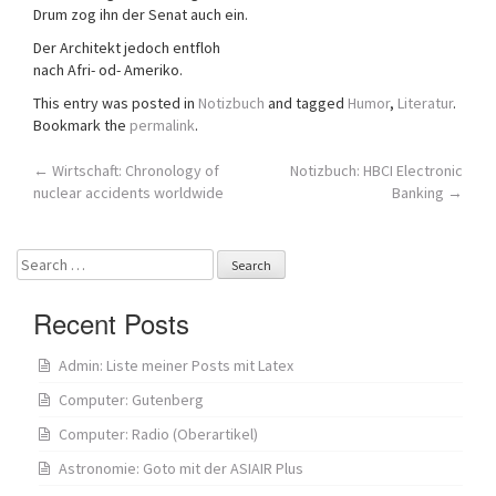
Drum zog ihn der Senat auch ein.
Der Architekt jedoch entfloh
nach Afri- od- Ameriko.
This entry was posted in
Notizbuch
and tagged
Humor
,
Literatur
.
Bookmark the
permalink
.
Post
←
Wirtschaft: Chronology of
Notizbuch: HBCI Electronic
nuclear accidents worldwide
Banking
→
navigation
Search
for:
Recent Posts
Admin: Liste meiner Posts mit Latex
Computer: Gutenberg
Computer: Radio (Oberartikel)
Astronomie: Goto mit der ASIAIR Plus