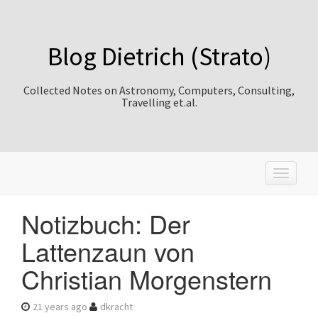
Blog Dietrich (Strato)
Collected Notes on Astronomy, Computers, Consulting,
Travelling et.al.
T
o
g
Notizbuch: Der
g
l
Lattenzaun von
e
n
Christian Morgenstern
a
v
i
21 years ago
dkracht
g