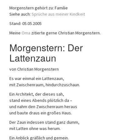
a
Morgenstern gehört zu: Familie
t
Siehe auch:
Sprüche aus meiner Kindkeit
i
Stand: 05.05.2005
o
n
Meine
Oma
zitierte gerne Christian Morgenstern.
Morgenstern: Der
Lattenzaun
von Christian Morgenstern
Es war einmal ein Lattenzaun,
mit Zwischenraum, hindurchzuschaun.
Ein Architekt, der dieses sah,
stand eines Abends plötzlich da –
und nahm den Zwischenraum heraus
und baute draus ein großes Haus.
Der Zaun indessen stand ganz dumm,
mit Latten ohne was herum.
Ein Anblick gräßlich und gemein.