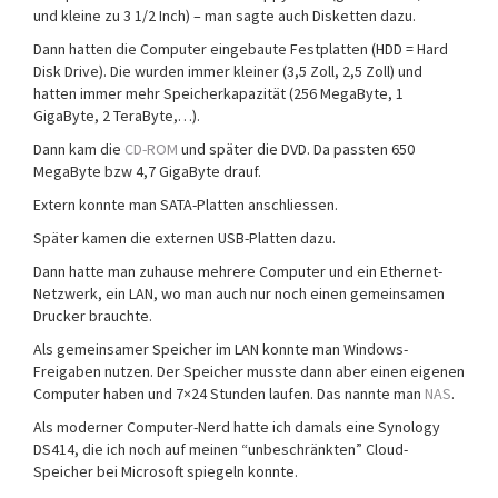
und kleine zu 3 1/2 Inch) – man sagte auch Disketten dazu.
Dann hatten die Computer eingebaute Festplatten (HDD = Hard
Disk Drive). Die wurden immer kleiner (3,5 Zoll, 2,5 Zoll) und
hatten immer mehr Speicherkapazität (256 MegaByte, 1
GigaByte, 2 TeraByte,…).
Dann kam die
CD-ROM
und später die DVD. Da passten 650
MegaByte bzw 4,7 GigaByte drauf.
Extern konnte man SATA-Platten anschliessen.
Später kamen die externen USB-Platten dazu.
Dann hatte man zuhause mehrere Computer und ein Ethernet-
Netzwerk, ein LAN, wo man auch nur noch einen gemeinsamen
Drucker brauchte.
Als gemeinsamer Speicher im LAN konnte man Windows-
Freigaben nutzen. Der Speicher musste dann aber einen eigenen
Computer haben und 7×24 Stunden laufen. Das nannte man
NAS
.
Als moderner Computer-Nerd hatte ich damals eine Synology
DS414, die ich noch auf meinen “unbeschränkten” Cloud-
Speicher bei Microsoft spiegeln konnte.