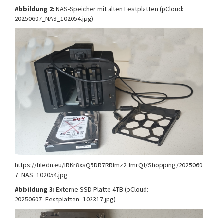
Abbildung 2:
NAS-Speicher mit alten Festplatten (pCloud:
20250607_NAS_102054.jpg)
https://filedn.eu/lRKr8xsQ5DR7RRImz2HmrQf/Shopping/2025060
7_NAS_102054.jpg
Abbildung 3:
Externe SSD-Platte 4TB (pCloud:
20250607_Festplatten_102317.jpg)