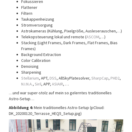
Fokussieren
Flattener
Filtern
Taukappenheizung
Stromversorgung
Astrokameras (Kühlung, Pixelgröße, Ausleserauschen,…)
Telekopsteuerung lokal und remote (
ASCOM
,…)
Stacking (Light Frames, Dark Frames, Flat Frames, Bias
Frames)
Background Extraction
Color Calibration
Denoising
Sharpening
Stellarium
, APT,
DSS
, AllSkyPlatesolver,
SharpCap
,
PHD2
,
N.I.N.A.
,
Siril
, APP,
ASIAIR
, …
…und war super-stolz auf mein so gelerntes traditionelles
Astro-Setup…
Abbildung 4:
Mein traditionelles Astro-Setup (pCloud:
DK_20200120_Terrasse_HEQ5_Setup.jpg)