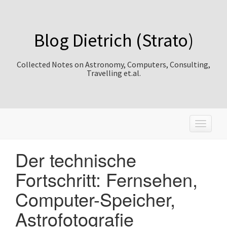
Blog Dietrich (Strato)
Collected Notes on Astronomy, Computers, Consulting,
Travelling et.al.
T
o
g
Der technische
g
l
Fortschritt: Fernsehen,
e
n
Computer-Speicher,
a
v
Astrofotografie
i
g