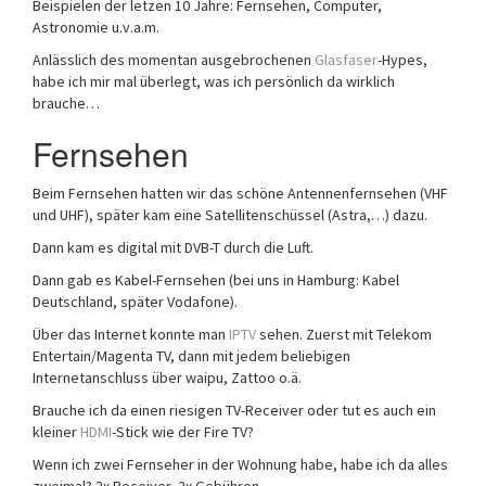
Beispielen der letzen 10 Jahre: Fernsehen, Computer,
Astronomie u.v.a.m.
Anlässlich des momentan ausgebrochenen
Glasfaser
-Hypes,
habe ich mir mal überlegt, was ich persönlich da wirklich
brauche…
Fernsehen
Beim Fernsehen hatten wir das schöne Antennenfernsehen (VHF
und UHF), später kam eine Satellitenschüssel (Astra,…) dazu.
Dann kam es digital mit DVB-T durch die Luft.
Dann gab es Kabel-Fernsehen (bei uns in Hamburg: Kabel
Deutschland, später Vodafone).
Über das Internet konnte man
IPTV
sehen. Zuerst mit Telekom
Entertain/Magenta TV, dann mit jedem beliebigen
Internetanschluss über waipu, Zattoo o.ä.
Brauche ich da einen riesigen TV-Receiver oder tut es auch ein
kleiner
HDMI
-Stick wie der Fire TV?
Wenn ich zwei Fernseher in der Wohnung habe, habe ich da alles