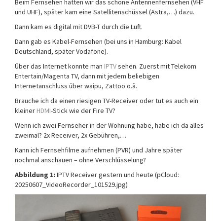
Beim Fernsehen hatten wir das schöne Antennenfernsehen (VHF
und UHF), später kam eine Satellitenschüssel (Astra,…) dazu.
Dann kam es digital mit DVB-T durch die Luft.
Dann gab es Kabel-Fernsehen (bei uns in Hamburg: Kabel
Deutschland, später Vodafone).
Über das Internet konnte man
IPTV
sehen. Zuerst mit Telekom
Entertain/Magenta TV, dann mit jedem beliebigen
Internetanschluss über waipu, Zattoo o.ä.
Brauche ich da einen riesigen TV-Receiver oder tut es auch ein
kleiner
HDMI
-Stick wie der Fire TV?
Wenn ich zwei Fernseher in der Wohnung habe, habe ich da alles
zweimal? 2x Receiver, 2x Gebühren,…
Kann ich Fernsehfilme aufnehmen (PVR) und Jahre später
nochmal anschauen – ohne Verschlüsselung?
Abbildung 1:
IPTV Receiver gestern und heute (pCloud:
20250607_VideoRecorder_101529.jpg)