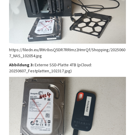
https://filedn.eu/lRKr8xsQ5DR7RRImz2HmrQf/Shopping/2025060
7_NAS_102054.jpg
Abbildung 3:
Externe SSD-Platte 4TB (pCloud:
20250607_Festplatten_102317.jpg)