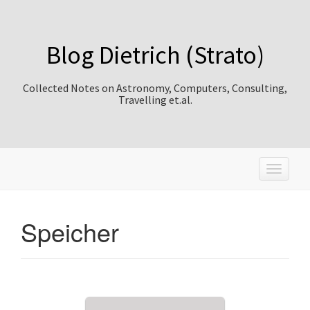
Blog Dietrich (Strato)
Collected Notes on Astronomy, Computers, Consulting,
Travelling et.al.
T
o
g
g
Speicher
l
e
n
a
v
i
g