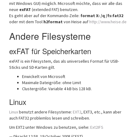
mit Windows GUI) möglich. Microsoft möchte, dass wir alle das
neue
exFAT
(extended FAT) benutzen.
Es geht aber auf der Kommando-Zeile:
format X: /q /fs:fat32
oder mit dem Tool
h2format
von Heise auf
http://www.heise.de
Andere Filesysteme
exFAT für Speicherkarten
exFAT is ein Filesystem, das als universelles Format für USB-
Sticks und SD-Karten gilt.
Enwickelt von Microsoft
Maximale Dateigröße: ohne Limit
Clustergröße: Variable 4 kB bis 128 kB.
Linux
Linux
benutzt andere Filesysteme:
EXT2
, EXT3, etc., kann aber
auch FAT32 problemlos lesen und schreiben.
Um EXT2 unter Windows zu benutzen, siehe:
Ext2IFS
— Dkracht 12:58, 19 October 2008 (CEST)