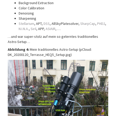
Background Extraction
Color Calibration
Denoising
Sharpening
Stellarium
, APT,
DSS
, AllSkyPlatesolver,
SharpCap
,
PHD2
,
N.I.N.A.
,
Siril
, APP,
ASIAIR
, …
…und war super-stolz auf mein so gelerntes traditionelles
Astro-Setup…
Abbildung 4:
Mein traditionelles Astro-Setup (pCloud:
DK_20200120_Terrasse_HEQ5_Setup.jpg)