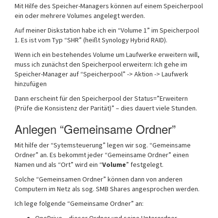
Mit Hilfe des Speicher-Managers können auf einem Speicherpool
ein oder mehrere Volumes angelegt werden.
Auf meiner Diskstation habe ich ein “Volume 1” im Speicherpool
1. Es ist vom Typ “SHR” (heißt Synology Hybrid RAID).
Wenn ich ein bestehendes Volume um Laufwerke erweitern will,
muss ich zunächst den Speicherpool erweitern: Ich gehe im
Speicher-Manager auf “Speicherpool” -> Aktion -> Laufwerk
hinzufügen
Dann erscheint für den Speicherpool der Status=”Erweitern
(Prüfe die Konsistenz der Parität)” – dies dauert viele Stunden.
Anlegen “Gemeinsame Ordner”
Mit hilfe der “Sytemsteuerung” legen wir sog. “Gemeinsame
Ordner” an. Es bekommt jeder “Gemeinsame Ordner” einen
Namen und als “Ort” wird ein “
Volume
” festgelegt.
Solche “Gemeinsamen Ordner” können dann von anderen
Computern im Netz als sog. SMB Shares angesprochen werden.
Ich lege folgende “Gemeinsame Ordner” an:
OneDrive – dieser Ordner und seine Unterordner