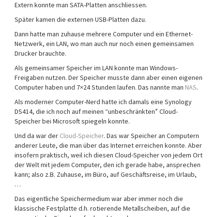
Extern konnte man SATA-Platten anschliessen.
Später kamen die externen USB-Platten dazu.
Dann hatte man zuhause mehrere Computer und ein Ethernet-
Netzwerk, ein LAN, wo man auch nur noch einen gemeinsamen
Drucker brauchte.
Als gemeinsamer Speicher im LAN konnte man Windows-
Freigaben nutzen. Der Speicher musste dann aber einen eigenen
Computer haben und 7×24 Stunden laufen. Das nannte man
NAS
.
Als moderner Computer-Nerd hatte ich damals eine Synology
DS414, die ich noch auf meinen “unbeschränkten” Cloud-
Speicher bei Microsoft spiegeln konnte.
Und da war der
Cloud-Speicher
. Das war Speicher an Computern
anderer Leute, die man über das Internet erreichen konnte. Aber
insofern praktisch, weil ich diesen Cloud-Speicher von jedem Ort
der Welt mit jedem Computer, den ich gerade habe, ansprechen
kann; also z.B. Zuhause, im Büro, auf Geschäftsreise, im Urlaub,
…
Das eigentliche Speichermedium war aber immer noch die
klassische Festplatte d.h. rotierende Metallscheiben, auf die