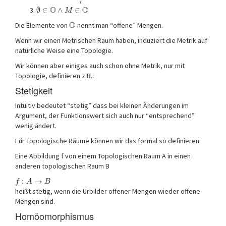
i
O
O
∅
∈
∧
∈
M
O
Die Elemente von
nennt man “offene” Mengen.
Wenn wir einen Metrischen Raum haben, induziert die Metrik auf
natürliche Weise eine Topologie.
Wir können aber einiges auch schon ohne Metrik, nur mit
Topologie, definieren z.B.:
Stetigkeit
Intuitiv bedeutet “stetig” dass bei kleinen Änderungen im
Argument, der Funktionswert sich auch nur “entsprechend”
wenig ändert.
Für Topologische Räume können wir das formal so definieren:
Eine Abbildung f von einem Topologischen Raum A in einen
anderen topologischen Raum B
:
→
f
A
B
heißt stetig, wenn die Urbilder offener Mengen wieder offene
Mengen sind.
Homöomorphismus