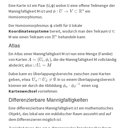
Eine Karte ist ein Paar (U,φ) wobei U eine offene Teilmenge der
R
n
Mannigfaltigkeit M ist und
:
→
⊂
ein
ϕ
U
V
Homöomorphismus.
Der Homöomorphismus φ stellt für U lokale
Koordinatensysteme
bereit, wodurch man den Teilraum U ⊂
R
n
M wie einen Teilraum von
behandeln kann.
Atlas
Ein Atlas einer Mannigfaltigkeit M ist nun eine Menge (Familie)
von Karten
=
(
,
)
, die die Mannigfaltigkeit M vollständig
A
U
ϕ
i
i
abdeckt; also
∪
=
U
M
i
Dabei kann es Überlappungsbereiche zwischen zwei Karten
geben, etwa
∩
≠
∅
. In so einem Überlappungsbereich
U
U
α
β
−
1
können wir durch die Abbildung
⋅
einen sog.
ϕ
ϕ
α
β
Kartenwechsel
vornehmen.
Differenzierbare Mannigfaltigkeiten
Eine differenzierbare Mannigfaltigkeit ist ein mathematisches
Objekt, das lokal wie ein euklidischer Raum aussieht und auf
dem Differenzieren möglich ist.