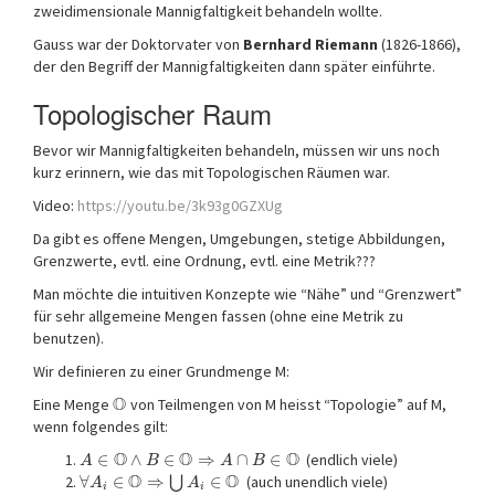
zweidimensionale Mannigfaltigkeit behandeln wollte.
Gauss war der Doktorvater von
Bernhard Riemann
(1826-1866),
der den Begriff der Mannigfaltigkeiten dann später einführte.
Topologischer Raum
Bevor wir Mannigfaltigkeiten behandeln, müssen wir uns noch
kurz erinnern, wie das mit Topologischen Räumen war.
Video:
https://youtu.be/3k93g0GZXUg
Da gibt es offene Mengen, Umgebungen, stetige Abbildungen,
Grenzwerte, evtl. eine Ordnung, evtl. eine Metrik???
Man möchte die intuitiven Konzepte wie “Nähe” und “Grenzwert”
für sehr allgemeine Mengen fassen (ohne eine Metrik zu
benutzen).
Wir definieren zu einer Grundmenge M:
O
Eine Menge
von Teilmengen von M heisst “Topologie” auf M,
wenn folgendes gilt:
O
O
O
∈
∧
∈
⇒
∩
∈
(endlich viele)
A
B
A
B
O
O
∀
∈
⇒
∈
(auch unendlich viele)
⋃
A
A
i
i