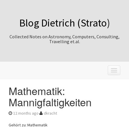
Blog Dietrich (Strato)
Collected Notes on Astronomy, Computers, Consulting,
Travelling et.al.
T
o
g
Mathematik:
g
l
Mannigfaltigkeiten
e
n
a
12 months ago
dkracht
v
i
Gehört zu: Mathematik
g