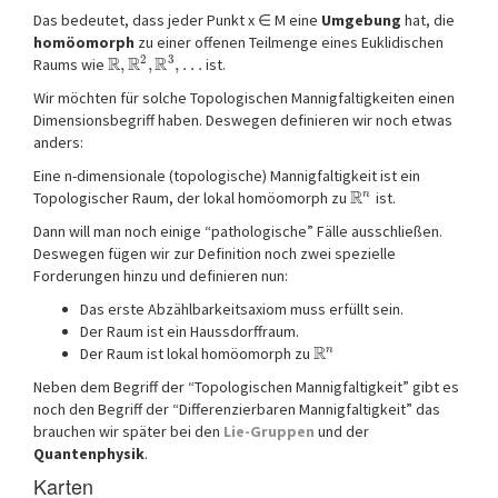
Das bedeutet, dass jeder Punkt x ∈ M eine
Umgebung
hat, die
homöomorph
zu einer offenen Teilmenge eines Euklidischen
2
3
R
R
R
Raums wie
,
,
,
…
ist.
Wir möchten für solche Topologischen Mannigfaltigkeiten einen
Dimensionsbegriff haben. Deswegen definieren wir noch etwas
anders:
Eine n-dimensionale (topologische) Mannigfaltigkeit ist ein
R
n
Topologischer Raum, der lokal homöomorph zu
ist.
Dann will man noch einige “pathologische” Fälle ausschließen.
Deswegen fügen wir zur Definition noch zwei spezielle
Forderungen hinzu und definieren nun:
Das erste Abzählbarkeitsaxiom muss erfüllt sein.
Der Raum ist ein Haussdorffraum.
R
n
Der Raum ist lokal homöomorph zu
Neben dem Begriff der “Topologischen Mannigfaltigkeit” gibt es
noch den Begriff der “Differenzierbaren Mannigfaltigkeit” das
brauchen wir später bei den
Lie-Gruppen
und der
Quantenphysik
.
Karten