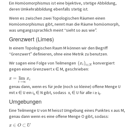
Ein Homöomorphismus ist eine bijektive, stetige Abbildung,
deren Umkehrabbildung ebenfalls stetig ist.
Wenn es zwischen zwei Topologischen Räumen einen
Homöomorphismus gibt, nennt man die Räume homöomorph,
was umgangssprachlich meint “sieht so aus wie”.
Grenzwert (Limes)
In einem Topologischen Raum M können wir den Begriff
“Grenzwert” definieren, ohne eine Metrik zu benutzen.
Wir sagen eine Folge von Teilmengen
(
)
konvergiert
x
i
∈
i
N
gegen einen Grenzwert x ∈ M, geschrieben:
=
lim
x
x
i
→
∞
i
genau dann, wenn es für jede (noch so kleine) offene Menge U
mit x ∈ U ein i
∈ N gibt, sodass x
∈ U für alle i ≥ i
.
o
i
0
Umgebungen
Eine Teilmenge U von M heisst Umgebung eines Punktes x aus M,
genau dann wenn es eine offene Menge O gibt, sodass:
∈
⊂
x
O
U