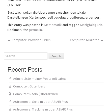
Zunächst muss das ein n-dimensionaler Topologischer Raum
(s.o.) sein.
Zusätzlich sollen die Übergänge zwischen den lokalen
Darstellungen (Kartenwechsel) beliebig oft differenzierbar sein.
This entry was posted in
Mathematik
and tagged
Manigfaltigkeit
.
Bookmark the
permalink
.
Post
←
Computer: Provider IONOS
Computer: Mikrofon
→
navigation
Search
for:
Recent Posts
Admin: Liste meiner Posts mit Latex
Computer: Gutenberg
Computer: Radio (Oberartikel)
Astronomie: Goto mit der ASIAIR Plus
Astronomie: Tracking mit der ASIAIR Plus