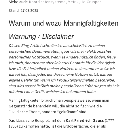
Siehe auch:
Koordinatensysteme
,
Metrik
,
Lie-Gruppen
a
Stand: 27.08.2025
t
i
Warum und wozu Mannigfaltigkeiten
o
n
Warnung / Disclaimer
Diesen Blog-Artikel schreibe ich ausschließlich zu meiner
persönlichen Dokumentation; quasi als mein elektronisches
persönliches Notizbuch.
Wenn es Andere nützlich finden, freue
ich mich, übernehme aber keinerlei Garantie für die Richtigkeit
bzw. die Fehlerfreiheit meiner Notizen. Insbesondere weise ich
darauf hin, dass jeder, der diese meine Notizen nutzt, das auf
eigene Gefahr tut.
Wenn ich Produkteigenschaften beschreibe,
sind dies ausschließlich meine persönlichen Erfahrungen als Laie
mit dem einen Gerät, welches ich bekommen habe.
Mannigfaltigkeiten braucht man beispielsweise, wenn man
Gegenstände behandeln will, die nicht so flach wie die
Euklidische Ebene, sondern “gekrümmt” sind.
Das klassische Beispiel, mit dem
Karl Friedrich Gauss
(1777-
1855) zu kämpfen hatte, ist die Erdoberfläche, die er als