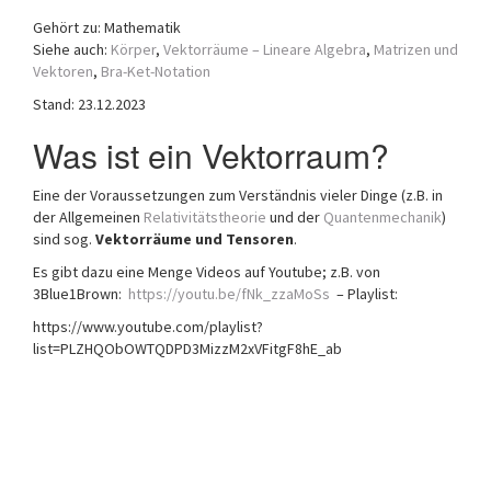
a
Gehört zu: Mathematik
t
Siehe auch:
Körper
,
Vektorräume – Lineare Algebra
,
Matrizen und
i
Vektoren
,
Bra-Ket-Notation
o
Stand: 23.12.2023
n
Was ist ein Vektorraum?
Eine der Voraussetzungen zum Verständnis vieler Dinge (z.B. in
der Allgemeinen
Relativitätstheorie
und der
Quantenmechanik
)
sind sog.
Vektorräume und Tensoren
.
Es gibt dazu eine Menge Videos auf Youtube; z.B. von
3Blue1Brown:
https://youtu.be/fNk_zzaMoSs
– Playlist:
https://www.youtube.com/playlist?
list=PLZHQObOWTQDPD3MizzM2xVFitgF8hE_ab