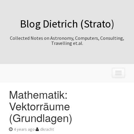
Blog Dietrich (Strato)
Collected Notes on Astronomy, Computers, Consulting,
Travelling et.al.
T
o
g
Mathematik:
g
l
Vektorräume
e
n
(Grundlagen)
a
v
i
4 years ago
dkracht
g