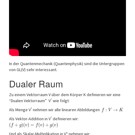
In der Quantenmechanik (Quantenphysik) sind die Untergruppen
von GL(V) sehr interessant.
Dualer Raum
Zu einem Vektorraum V über dem Körper K definieren wir eine
*
“Dualen Vektorraum” V
wie folgt:
*
Als Menge V
nehmen wir alle linearen Abbildungen
:
→
f
V
K
*
Als Vektor-Addition in V
definieren wir:
(
+
)
(
)
=
(
)
+
(
)
f
g
v
f
v
g
v
Und als Skalar-Multiplikation in V* nehmen wir: