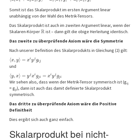
1
1
2
2
1
1
2
2
Somit ist das Skalarprodukt im ersten Argument linear
unabhängig von der Wahl des Metrik-Tensors.
Das Skalarprodukt ist auch im zweiten Argument linear, wenn der
R
Skalaren-Körper
ist – dann gilt die obige Herleitung identisch.
Das zweite zu überprüfende Axiom wäre die Symmetrie
Nach unserer Definition des Skalarprodukts in Gleichung (2) gilt:
⟨
,
⟩
=
i
j
x
y
x
y
g
i
j
und
⟨
,
⟩
=
=
j
i
i
j
y
x
y
x
g
x
y
g
j
i
j
i
Wir sehen also, dass wenn der Metrik-Tensor symmerisch ist (g
ij
= g
), dann ist auch das damit definierte Skalarprodukt
ji
symmetrisch.
Das dritte zu überprüfende Axiom wäre die Positive
Definitheit
Dies ergibt sich auch ganz einfach.
Skalarprodukt bei nicht-