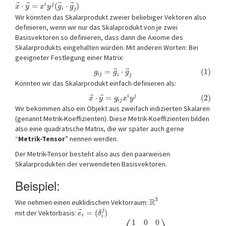
⃗
⃗
⃗
⃗
⋅
=
(
⋅
)
i
j
x
y
x
y
g
g
i
j
Wir könnten das Skalarprodukt zweier beliebiger Vektoren also
definieren, wenn wir nur das Skalaprodukt von je zwei
Basisvektoren so definieren, dass dann die Axiome des
Skalarprodukts eingehalten würden. Mit anderen Worten: Bei
geeigneter Festlegung einer Matrix:
⃗
⃗
=
⋅
(1)
g
g
g
i
j
i
j
Könnten wir das Skalarprodukt einfach definieren als:
⃗
⃗
⋅
=
(2)
i
j
x
y
g
x
y
i
j
Wir bekommen also ein Objekt aus zweifach indizierten Skalaren
(genannt Metrik-Koeffizienten). Diese Metrik-Koeffizienten bilden
also eine quadratische Matrix, die wir später auch gerne
“
Metrik-Tensor
” nennen werden.
Der Metrik-Tensor besteht also aus den paarweisen
Skalarprodukten der verwendeten Basisvektoren.
Beispiel:
3
R
Wie nehmen einen euklidischen Vektorraum:
j
⃗
mit der Vektorbasis:
=
(
)
e
δ
i
i
1
0
0