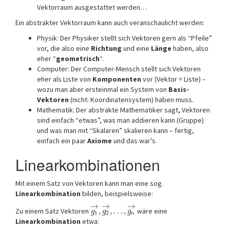
Vektorraum ausgestattet werden…
Ein abstrakter Vektorraum kann auch veranschaulicht werden:
Physik: Der Physiker stellt sich Vektoren gern als “Pfeile”
vor, die also eine
Richtung
und eine
Länge
haben, also
eher “
geometrisch
“.
Computer: Der Computer-Mensch stellt sich Vektoren
eher als Liste von
Komponenten
vor (Vektor = Liste) –
wozu man aber ersteinmal ein System von
Basis-
Vektoren
(nicht: Koordinatensystem) haben muss.
Mathematik: Der abstrakte Mathematiker sagt, Vektoren
sind einfach “etwas”, was man addieren kann (Gruppe)
und was man mit “Skalaren” skalieren kann – fertig,
einfach ein paar
Axiome
und das war’s.
Linearkombinationen
Mit einem Satz von Vektoren kann man eine sog.
Linearkombination
bilden, beispielsweise:
→
→
→
Zu einem Satz Vektoren
,
,
…
,
wäre eine
g
g
g
1
2
n
Linearkombination
etwa: