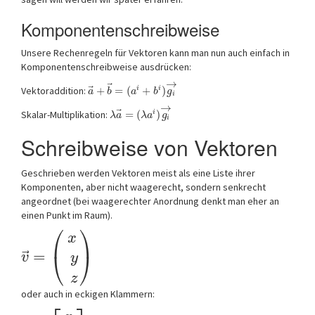
Komponentenschreibweise
Unsere Rechenregeln für Vektoren kann man nun auch einfach in
Komponentenschreibweise ausdrücken:
→
⃗
⃗
Vektoraddition:
+
=
(
+
)
i
i
a
b
a
b
g
i
→
⃗
Skalar-Multiplikation:
=
(
)
i
λ
a
λ
a
g
i
Schreibweise von Vektoren
Geschrieben werden Vektoren meist als eine Liste ihrer
Komponenten, aber nicht waagerecht, sondern senkrecht
angeordnet (bei waagerechter Anordnung denkt man eher an
einen Punkt im Raum).
⎛
⎞
x
⃗
=
⎝
⎠
v
y
z
oder auch in eckigen Klammern: