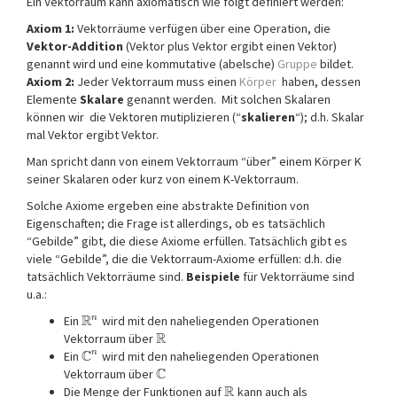
Ein Vektorraum kann axiomatisch wie folgt definiert werden:
Axiom 1:
Vektorräume verfügen über eine Operation, die
Vektor-Addition
(Vektor plus Vektor ergibt einen Vektor)
genannt wird und eine kommutative (abelsche)
Gruppe
bildet.
Axiom 2:
Jeder Vektorraum muss einen
Körper
haben, dessen
Elemente
Skalare
genannt werden. Mit solchen Skalaren
können wir die Vektoren mutiplizieren (“
skalieren
“); d.h. Skalar
mal Vektor ergibt Vektor.
Man spricht dann von einem Vektorraum “über” einem Körper K
seiner Skalaren oder kurz von einem K-Vektorraum.
Solche Axiome ergeben eine abstrakte Definition von
Eigenschaften; die Frage ist allerdings, ob es tatsächlich
“Gebilde” gibt, die diese Axiome erfüllen. Tatsächlich gibt es
viele “Gebilde”, die die Vektorraum-Axiome erfüllen: d.h. die
tatsächlich Vektorräume sind.
Beispiele
für Vektorräume sind
u.a.:
R
n
Ein
wird mit den naheliegenden Operationen
R
Vektorraum über
C
n
Ein
wird mit den naheliegenden Operationen
C
Vektorraum über
R
Die Menge der Funktionen auf
kann auch als