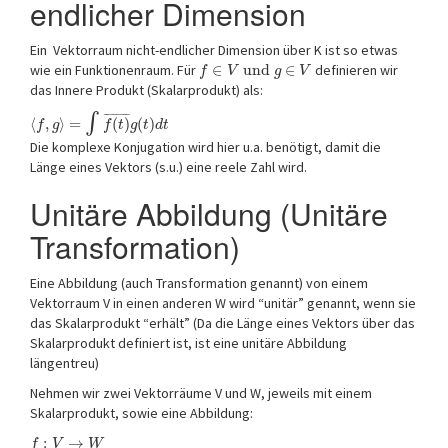
endlicher Dimension
Ein Vektorraum nicht-endlicher Dimension über K ist so etwas
wie ein Funktionenraum. Für
∈
und
∈
definieren wir
f
V
g
V
das Innere Produkt (Skalarprodukt) als:
∫
¯
¯
¯
¯
¯
¯
¯
¯
⟨
,
⟩
=
(
)
(
)
f
g
f
t
g
t
d
t
Die komplexe Konjugation wird hier u.a. benötigt, damit die
Länge eines Vektors (s.u.) eine reele Zahl wird.
Unitäre Abbildung (Unitäre
Transformation)
Eine Abbildung (auch Transformation genannt) von einem
Vektorraum V in einen anderen W wird “unitär” genannt, wenn sie
das Skalarprodukt “erhält” (Da die Länge eines Vektors über das
Skalarprodukt definiert ist, ist eine unitäre Abbildung
längentreu)
Nehmen wir zwei Vektorräume V und W, jeweils mit einem
Skalarprodukt, sowie eine Abbildung:
:
→
f
V
W