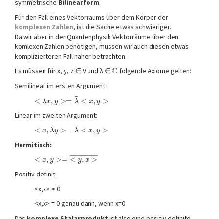
symmetrische
Bilinearform
.
Für den Fall eines Vektorraums über dem Körper der
komplexen Zahlen
, ist die Sache etwas schwieriger.
Da wir aber in der Quantenphysik Vektorräume über den
komlexen Zahlen benötigen, müssen wir auch diesen etwas
komplizierteren Fall näher betrachten.
C
Es müssen für x, y, z ∈ V und λ ∈
folgende Axiome gelten:
Semilinear im ersten Argument:
¯
<
,
>
=
<
,
>
λ
x
y
λ
x
y
Linear im zweiten Argument:
<
,
>
=
<
,
>
x
λ
y
λ
x
y
Hermitisch:
¯
¯
¯
¯
¯
¯
¯
¯
¯
¯
¯
¯
¯
¯
¯
¯
¯
¯
<
,
>
=
<
,
>
x
y
y
x
Positiv definit:
<x,x> ≥ 0
<x,x> = 0 genau dann, wenn x=0
Das
komplexe Skalarprodukt
ist also eine positiv definite,