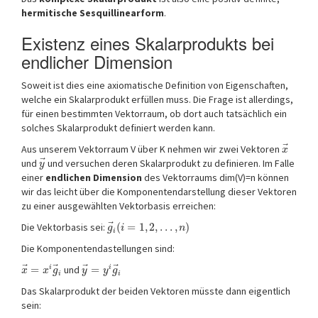
hermitische Sesquillinearform
.
Existenz eines Skalarprodukts bei
endlicher Dimension
Soweit ist dies eine axiomatische Definition von Eigenschaften,
welche ein Skalarprodukt erfüllen muss. Die Frage ist allerdings,
für einen bestimmten Vektorraum, ob dort auch tatsächlich ein
solches Skalarprodukt definiert werden kann.
⃗
Aus unserem Vektorraum V über K nehmen wir zwei Vektoren
x
⃗
und
und versuchen deren Skalarprodukt zu definieren. Im Falle
y
einer
endlichen Dimension
des Vektorraums dim(V)=n können
wir das leicht über die Komponentendarstellung dieser Vektoren
zu einer ausgewählten Vektorbasis erreichen:
⃗
Die Vektorbasis sei:
(
=
1
,
2
,
…
,
)
g
i
n
i
Die Komponentendastellungen sind:
⃗
⃗
⃗
⃗
=
und
=
i
i
x
x
g
y
y
g
i
i
Das Skalarprodukt der beiden Vektoren müsste dann eigentlich
sein: