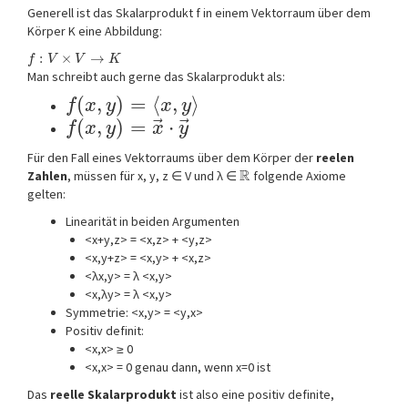
Generell ist das Skalarprodukt f in einem Vektorraum über dem
Körper K eine Abbildung:
:
×
→
f
V
V
K
Man schreibt auch gerne das Skalarprodukt als:
(
,
)
=
⟨
,
⟩
f
x
y
x
y
⃗
⃗
(
,
)
=
⋅
f
x
y
x
y
Für den Fall eines Vektorraums über dem Körper der
reelen
R
Zahlen
, müssen für x, y, z ∈ V und λ ∈
folgende Axiome
gelten:
Linearität in beiden Argumenten
<x+y,z> = <x,z> + <y,z>
<x,y+z> = <x,y> + <x,z>
<λx,y> = λ <x,y>
<x,λy> = λ <x,y>
Symmetrie: <x,y> = <y,x>
Positiv definit:
<x,x> ≥ 0
<x,x> = 0 genau dann, wenn x=0 ist
Das
reelle Skalarprodukt
ist also eine positiv definite,