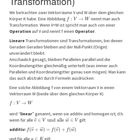
Transformation)
Wir betrachten zwei Vektorräume V und W über dem gleichen
Körper K habe. Eine Abbildung
:
→
nennt man auch
f
V
W
Transformation. Wenn V=W ist spricht man auch von einer
Operation
auf V und nennt f einen
Operator
.
Lineare
Transformationen sind Transformationen, bei denen
Geraden Geraden bleiben und der Null-Punkt (Origin)
unverändert bleibt.
Anschaulich gesagt, bleiben Parallelen parallel und die
Koordinatengitter gleichmäßig unterteilt (was immer auch
Parallelen und Koordinatengitter genau sein mögen). Man kann
das auch abstrakt durch Formeln ausdrücken:
Eine solche Abbildung f von einem Vektorraum V in einen
Vektorraum W (beide über dem gleichen Körper K)
:
→
f
V
W
wird “
linear
” genannt, wenn sie additiv und homogen ist; d.h.
⃗
⃗
wenn für alle
∈
und alle
∈
gilt:
v
V
w
V
⃗
⃗
⃗
⃗
additiv:
(
+
)
=
(
)
+
(
)
f
v
w
f
v
f
w
und für alle
∈
gilt:
a
K