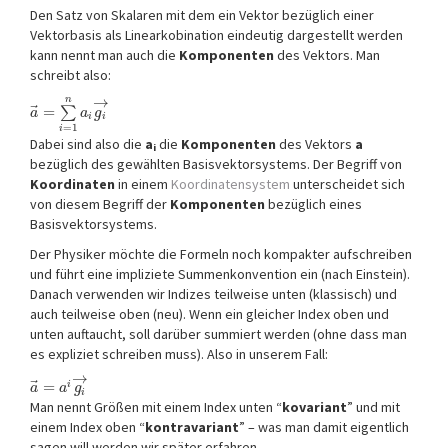
Den Satz von Skalaren mit dem ein Vektor bezüglich einer
Vektorbasis als Linearkobination eindeutig dargestellt werden
kann nennt man auch die
Komponenten
des Vektors. Man
schreibt also:
→
n
⃗
=
∑
a
a
g
i
i
=
1
i
Dabei sind also die
a
die
Komponenten
des Vektors
a
i
bezüglich des gewählten Basisvektorsystems. Der Begriff von
Koordinaten
in einem
Koordinatensystem
unterscheidet sich
von diesem Begriff der
Komponenten
bezüglich eines
Basisvektorsystems.
Der Physiker möchte die Formeln noch kompakter aufschreiben
und führt eine impliziete Summenkonvention ein (nach Einstein).
Danach verwenden wir Indizes teilweise unten (klassisch) und
auch teilweise oben (neu). Wenn ein gleicher Index oben und
unten auftaucht, soll darüber summiert werden (ohne dass man
es expliziet schreiben muss). Also in unserem Fall:
→
⃗
=
i
a
a
g
i
Man nennt Größen mit einem Index unten “
kovariant
” und mit
einem Index oben “
kontravariant
” – was man damit eigentlich
sagen will werden wir später erfahren.