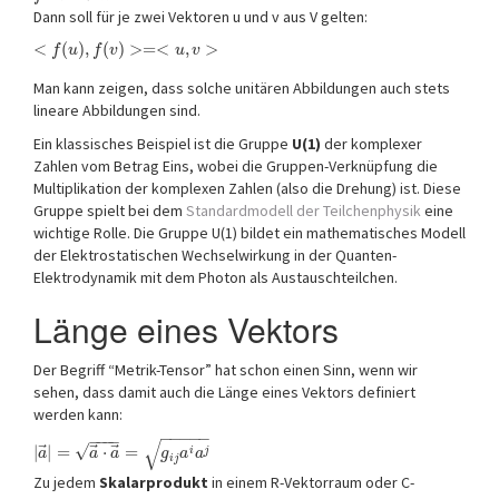
Dann soll für je zwei Vektoren u und v aus V gelten:
<
(
)
,
(
)
>
=
<
,
>
f
u
f
v
u
v
Man kann zeigen, dass solche unitären Abbildungen auch stets
lineare Abbildungen sind.
Ein klassisches Beispiel ist die Gruppe
U(1)
der komplexer
Zahlen vom Betrag Eins, wobei die Gruppen-Verknüpfung die
Multiplikation der komplexen Zahlen (also die Drehung) ist. Diese
Gruppe spielt bei dem
Standardmodell der Teilchenphysik
eine
wichtige Rolle. Die Gruppe U(1) bildet ein mathematisches Modell
der Elektrostatischen Wechselwirkung in der Quanten-
Elektrodynamik mit dem Photon als Austauschteilchen.
Länge eines Vektors
Der Begriff “Metrik-Tensor” hat schon einen Sinn, wenn wir
sehen, dass damit auch die Länge eines Vektors definiert
werden kann:
−
−
−
−
−
−
−
−
−
√
√
⃗
⃗
⃗
|
|
=
⋅
=
i
j
a
a
a
g
a
a
i
j
Zu jedem
Skalarprodukt
in einem R-Vektorraum oder C-