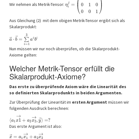
⎛
⎞
⎜
⎟
j
Wir nehmen als Metrik-Tensor:
=
0
1
0
⎝
⎠
η
i
0
0
1
Aus Gleichung (2) mit dem obigen Metrik-Tensor ergibt sich als
Skalarprodukt:
3
⃗
⃗
⋅
=
i
i
∑
a
b
a
b
=
1
i
Nun müssen wir nur noch überprüfen, ob die Skalarprodukt-
Axiome gelten:
Welcher Metrik-Tensor erfüllt die
Skalarprodukt-Axiome?
Das erste zu überprüfende Axiom wäre die Linearität des
so definierten Skalarprodunkts in beiden Argumenten.
Zur Überprüfung der Linearität im
ersten Argument
müssen wir
folgenden Ausdruck berechnen:
→
→
⃗
⟨
1
+
,
⟩
=
?
a
x
a
x
y
1
2
2
Das erste Argument ist also:
→
→
⃗
=
+
x
a
x
a
x
1
1
2
2