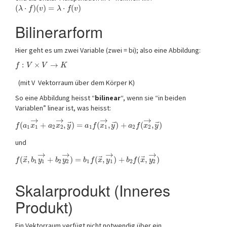
(
⋅
)
(
)
=
⋅
(
)
λ
f
v
λ
f
v
Bilinerarform
Hier geht es um zwei Variable (zwei = bi); also eine Abbildung:
:
×
→
f
V
V
K
(mit V Vektorraum über dem Körper K)
So eine Abbildung heisst “
bilinear
“, wenn sie “in beiden
Variablen” linear ist, was heisst:
→
→
→
→
⃗
⃗
⃗
(
+
,
)
=
(
,
)
+
(
,
)
f
a
x
a
x
y
a
f
x
y
a
f
x
y
1
1
2
2
1
1
2
2
und
→
→
→
→
⃗
⃗
⃗
(
,
+
)
=
(
,
)
+
(
,
)
f
x
b
y
b
y
b
f
x
y
b
f
x
y
1
1
2
2
1
1
2
2
Skalarprodukt (Inneres
Produkt)
Ein Vektorraum verfügt nicht notwendig über ein