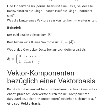
Eine
Einheitsbasis
(normal basis) ist eine Basis, bei der alle
Basisvektoren die Länge 1 haben (“auf die Länge 1 normiert
sind”).
Was die Länge eines Vektors sein könnte, kommt weiter unten.
Beispiel:
R
n
Der euklidische Vektorraum:
j
⃗
Dort haben wir z.B. eine Vektorbasis:
=
(
)
e
δ
i
i
Wobei das Kronecker-Delta bekanntlich definiert ist als:
0
falls
≠
{
i
j
j
=
δ
i
1
falls
=
i
j
Vektor-Komponenten
bezüglich einer Vektorbasis
Damit ich mit einem Vektor so schön herumrechnen kann, ist es
enorm praktisch, den Vektor durch “seine” Komponenten
darzustellen. Solche “Komponenten” beziehen sich immer auf
eine sog.
Vektorbasis
.