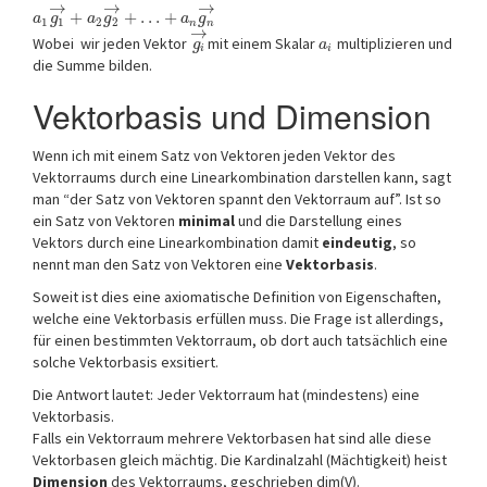
→
→
→
+
+
…
+
a
g
a
g
a
g
1
1
2
2
n
n
→
Wobei wir jeden Vektor
mit einem Skalar
multiplizieren und
g
a
i
i
die Summe bilden.
Vektorbasis und Dimension
Wenn ich mit einem Satz von Vektoren jeden Vektor des
Vektorraums durch eine Linearkombination darstellen kann, sagt
man “der Satz von Vektoren spannt den Vektorraum auf”. Ist so
ein Satz von Vektoren
minimal
und die Darstellung eines
Vektors durch eine Linearkombination damit
eindeutig
, so
nennt man den Satz von Vektoren eine
Vektorbasis
.
Soweit ist dies eine axiomatische Definition von Eigenschaften,
welche eine Vektorbasis erfüllen muss. Die Frage ist allerdings,
für einen bestimmten Vektorraum, ob dort auch tatsächlich eine
solche Vektorbasis exsitiert.
Die Antwort lautet: Jeder Vektorraum hat (mindestens) eine
Vektorbasis.
Falls ein Vektorraum mehrere Vektorbasen hat sind alle diese
Vektorbasen gleich mächtig. Die Kardinalzahl (Mächtigkeit) heist
Dimension
des Vektorraums, geschrieben dim(V).