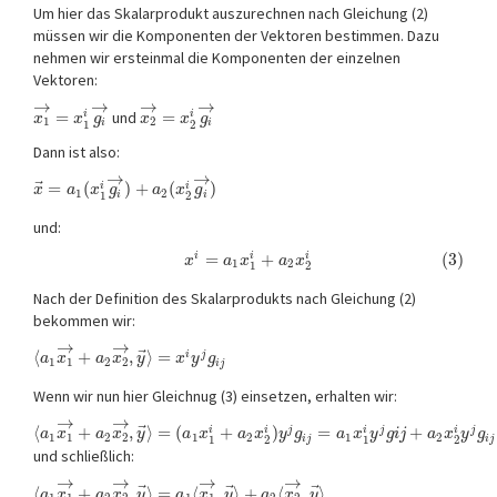
Um hier das Skalarprodukt auszurechnen nach Gleichung (2)
müssen wir die Komponenten der Vektoren bestimmen. Dazu
nehmen wir ersteinmal die Komponenten der einzelnen
Vektoren:
→
→
→
→
=
und
=
i
i
x
x
g
x
x
g
1
2
i
i
1
2
Dann ist also:
→
→
⃗
=
(
)
+
(
)
i
i
x
a
x
g
a
x
g
1
2
i
i
1
2
und:
=
+
(3)
i
i
i
x
a
x
a
x
1
2
1
2
Nach der Definition des Skalarprodukts nach Gleichung (2)
bekommen wir:
→
→
⃗
⟨
+
,
⟩
=
i
j
a
x
a
x
y
x
y
g
1
1
2
2
i
j
Wenn wir nun hier Gleichnug (3) einsetzen, erhalten wir:
→
→
⃗
⟨
+
,
⟩
=
(
+
)
=
+
j
j
j
i
i
i
i
a
x
a
x
y
a
x
a
x
y
g
a
x
y
g
i
j
a
x
y
g
1
1
2
2
1
2
1
2
i
j
i
j
1
2
1
2
und schließlich:
→
→
→
→
⃗
⃗
⃗
⟨
+
,
⟩
=
⟨
,
⟩
+
⟨
,
⟩
a
x
a
x
y
a
x
y
a
x
y