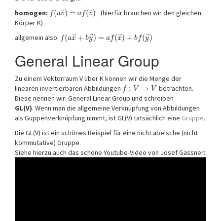
⃗
⃗
homogen:
(
)
=
(
)
(hierfür brauchen wir den gleichen
f
a
v
a
f
v
Körper K)
⃗
⃗
⃗
⃗
allgemein also:
(
+
)
=
(
)
+
(
)
f
a
x
b
y
a
f
x
b
f
y
General Linear Group
Zu einem Vektorraum V über K können wir die Menge der
linearen invertierbaren Abbildungen
:
→
betrachten.
f
V
V
Diese nennen wir: General Linear Group und schreiben
GL(V)
. Wenn man die allgemeine Verknüpfung von Abbildungen
als Guppenverknüpfung nimmt, ist GL(V) tatsächlich eine
Gruppe
.
Die GL(V) ist ein schönes Beispiel für eine nicht abelsche (nicht
kommutative) Gruppe.
Siehe hierzu auch das schöne Youtube-Video von Josef Gassner: