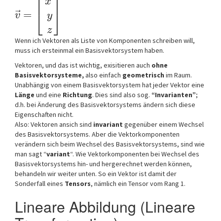
⎡
⎤
x
⃗
=
⎣
⎦
v
y
z
Wenn ich Vektoren als Liste von Komponenten schreiben will,
muss ich ersteinmal ein Basisvektorsystem haben.
Vektoren, und das ist wichtig, exisitieren auch
ohne
Basisvektorsysteme,
also einfach
geometrisch
im Raum.
Unabhängig von einem Basisvektorsystem hat jeder Vektor eine
Länge
und eine
Richtung
. Dies sind also sog.
“Invarianten”
;
d.h. bei Änderung des Basisvektorsystems ändern sich diese
Eigenschaften nicht.
Also: Vektoren ansich sind
invariant
gegenüber einem Wechsel
des Basisvektorsystems. Aber die Vektorkomponenten
verändern sich beim Wechsel des Basisvektorsystems, sind wie
man sagt “
variant
“. Wie Vektorkomponenten bei Wechsel des
Basisvektorsystems hin- und hergerechnet werden können,
behandeln wir weiter unten. So ein Vektor ist damit der
Sonderfall eines
Tensors
, nämlich ein Tensor vom Rang 1.
Lineare Abbildung (Lineare