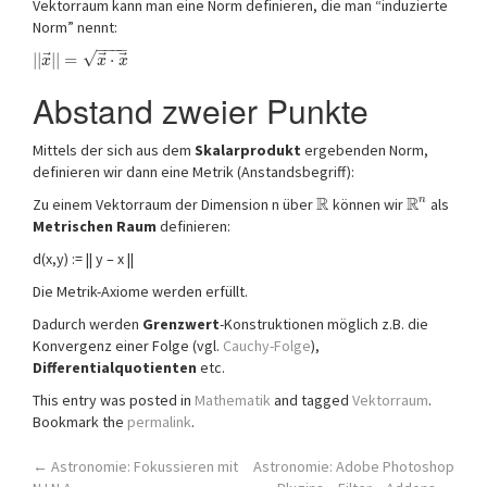
Vektorraum kann man eine Norm definieren, die man “induzierte
Norm” nennt:
−
−
−
−
√
⃗
⃗
⃗
|
|
|
|
=
⋅
x
x
x
Abstand zweier Punkte
Mittels der sich aus dem
Skalarprodukt
ergebenden Norm,
definieren wir dann eine Metrik (Anstandsbegriff):
R
R
n
Zu einem Vektorraum der Dimension n über
können wir
als
Metrischen Raum
definieren:
d(x,y) := || y – x ||
Die Metrik-Axiome werden erfüllt.
Dadurch werden
Grenzwert
-Konstruktionen möglich z.B. die
Konvergenz einer Folge (vgl.
Cauchy-Folge
),
Differentialquotienten
etc.
This entry was posted in
Mathematik
and tagged
Vektorraum
.
Bookmark the
permalink
.
Post
←
Astronomie: Fokussieren mit
Astronomie: Adobe Photoshop