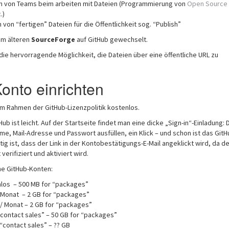
on von Teams beim arbeiten mit Dateien (Programmierung von
Open Source
.)
n von “fertigen” Dateien für die Öffentlichkeit sog. “Publish”
om älteren
SourceForge
auf GitHub gewechselt.
die hervorragende Möglichkeit, die Dateien über eine öffentliche URL zu
onto einrichten
im Rahmen der GitHub-Lizenzpolitik kostenlos.
Hub ist leicht. Auf der Startseite findet man eine dicke „Sign-in“-Einladung: 
me, Mail-Adresse und Passwort ausfüllen, ein Klick – und schon ist das GitH
tig ist, dass der Link in der Kontobestätigungs-E-Mail angeklickt wird, da de
verifiziert und aktiviert wird.
ne GitHub-Konten:
nlos – 500 MB for “packages”
/Monat – 2 GB for “packages”
/ Monat – 2 GB for “packages”
“contact sales” – 50 GB for “packages”
“contact sales” – ?? GB