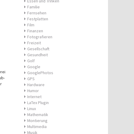
Essen und Trinken
Familie
Fernsehen
Festplatten
Film
Finanzen
Fotografieren
Freizeit
Gesellschaft
Gesundheit
Golf
Google
Drei
GooglePhotos
ub-
GPS
r
Hardware
Humor
Internet
LaTex Plugin
Linux
Mathematik
Montierung
Multimedia
Musik