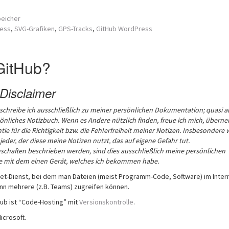
peicher
ess
,
SVG-Grafiken
,
GPS-Tracks
,
GitHub WordPress
GitHub?
Disclaimer
 schreibe ich ausschließlich zu meiner persönlichen Dokumentation; quasi a
önliches Notizbuch. Wenn es Andere nützlich finden, freue ich mich, übern
tie für die Richtigkeit bzw. die Fehlerfreiheit meiner Notizen. Insbesondere 
 jeder, der diese meine Notizen nutzt, das auf eigene Gefahr tut.
chaften beschrieben werden, sind dies ausschließlich meine persönlichen
ie mit dem einen Gerät, welches ich bekommen habe.
rnet-Dienst, bei dem man Dateien (meist Programm-Code, Software) im Inter
ann mehrere (z.B. Teams) zugreifen können.
ub ist “Code-Hosting” mit
Versionskontrolle
.
icrosoft.