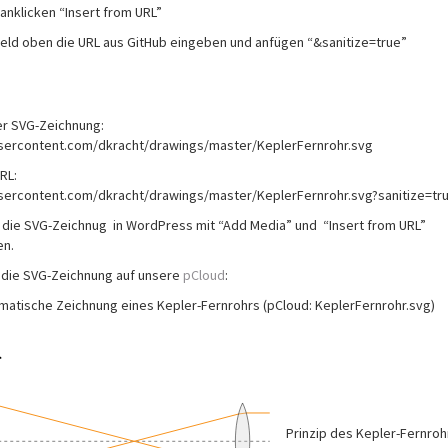
 anklicken “Insert from URL”
eld oben die URL aus GitHub eingeben und anfügen “&sanitize=true”
r SVG-Zeichnung:
usercontent.com/dkracht/drawings/master/KeplerFernrohr.svg
RL:
usercontent.com/dkracht/drawings/master/KeplerFernrohr.svg?sanitize=tr
n die SVG-Zeichnug in WordPress mit “Add Media” und “Insert from URL”
n.
r die SVG-Zeichnung auf unsere
pCloud
:
atische Zeichnung eines Kepler-Fernrohrs (pCloud: KeplerFernrohr.svg)
Prinzip des Kepler-Fernroh