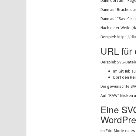
Dann dort auf “Page
Dann auf Braches un
Dann auf “Save” kli
Nach einer Weile (d
Beispiel:
https://dk
URL für
Beispiel: SVG-Datei
Im GitHub au
Dort den Rei
Die gewünschte SVG
Auf “RAW” klicken 
Eine SV
WordPre
Im Edit-Mode eines 