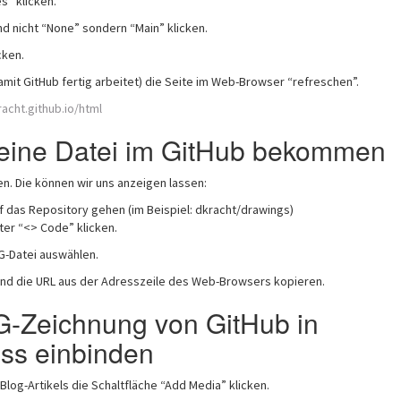
s” klicken.
d nicht “None” sondern “Main” klicken.
cken.
amit GitHub fertig arbeitet) die Seite im Web-Browser “refreschen”.
racht.github.io/html
 eine Datei im GitHub bekommen
en. Die können wir uns anzeigen lassen:
f das Repository gehen (im Beispiel: dkracht/drawings)
ter “<> Code” klicken.
-Datei auswählen.
und die URL aus der Adresszeile des Web-Browsers kopieren.
G-Zeichnung von GitHub in
ss einbinden
Blog-Artikels die Schaltfläche “Add Media” klicken.