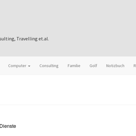
ting, Travelling et.al.
Computer
Consulting
Familie
Golf
Notizbuch
R
 Dienste