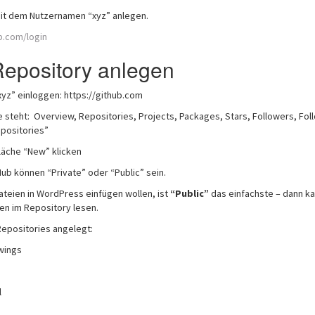
mit dem Nutzernamen “xyz” anlegen.
b.com/login
epository anlegen
xyz” einloggen: https://github.com
e steht: Overview, Repositories, Projects, Packages, Stars, Followers, Fol
positories”
fläche “New” klicken
Hub können “Private” oder “Public” sein.
ateien in WordPress einfügen wollen, ist
“Public”
das einfachste – dann k
en im Repository lesen.
Repositories angelegt:
wings
S
l