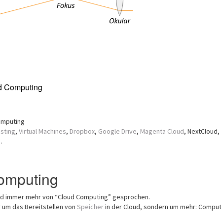
d Computing
omputing
sting
,
Virtual Machines
,
Dropbox
,
Google Drive
,
Magenta Cloud
, NextCloud,
…
omputing
wird immer mehr von “Cloud Computing” gesprochen.
r um das Bereitstellen von
Speicher
in der Cloud, sondern um mehr: Comput