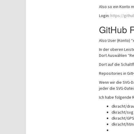
Also so ein Konto 
Login:
https://githu
GitHub R
Also User (Konto) “
In der oberen Leist
Dort Auswählen “Re
Dort auf die Schalt
Repositories in Git
Wenn wir die SVG-D
jeder die SVG-Datei
Ich habe folgende 
dkracht/dra
dkracht/svg
dkracht/GP
dkracht/htm