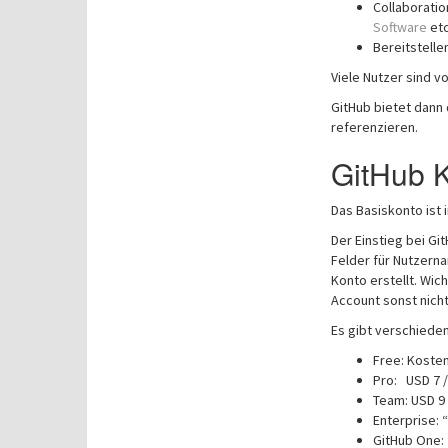
Collaborati
Software
etc
Bereitstelle
Viele Nutzer sind v
GitHub bietet dann 
referenzieren.
GitHub K
Das Basiskonto ist 
Der Einstieg bei Git
Felder für Nutzerna
Konto erstellt. Wich
Account sonst nicht 
Es gibt verschiede
Free: Koste
Pro: USD 7 
Team: USD 9 
Enterprise: 
GitHub One: 