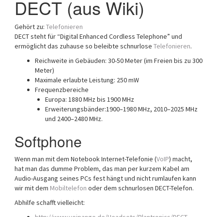
DECT (aus Wiki)
a
t
Gehört zu:
Telefonieren
i
DECT steht für “Digital Enhanced Cordless Telephone” und
o
ermöglicht das zuhause so beleibte schnurlose
Telefonieren
.
n
Reichweite in Gebäuden: 30-50 Meter (im Freien bis zu 300
Meter)
Maximale erlaubte Leistung: 250 mW
Frequenzbereiche
Europa: 1880 MHz bis 1900 MHz
Erweiterungsbänder:1900–1980 MHz, 2010–2025 MHz
und 2400–2480 MHz.
Softphone
Wenn man mit dem Notebook Internet-Telefonie (
VoIP
) macht,
hat man das dumme Problem, das man per kurzem Kabel am
Audio-Ausgang seines PCs fest hängt und nicht rumlaufen kann
wir mit dem
Mobiltelefon
oder dem schnurlosen DECT-Telefon.
Abhilfe schafft vielleicht: