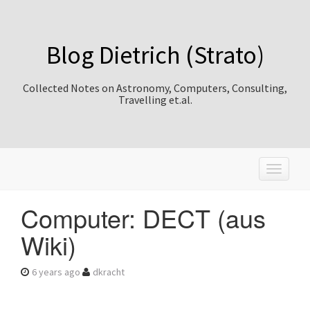
Blog Dietrich (Strato)
Collected Notes on Astronomy, Computers, Consulting,
Travelling et.al.
T
o
g
Computer: DECT (aus
g
l
Wiki)
e
n
a
6 years ago
dkracht
v
i
g