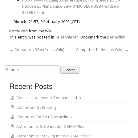
http://www.voipango.de/Headsets/Plantronics/DECT-
Headsets/Plantronics-Savi-W430-DECT-USB-Headset-
82396-02.html
— Dkracht 21:57, 9 February 2008 (CET)
Retrieved from my Wiki
This entry was posted in
Telefonieren
. Bookmark the
permalink
.
Post
←
Computer: DBox2 (aus Wiki)
Computer: DLNA (aus Wiki)
→
navigation
Search
for:
Recent Posts
Admin: Liste meiner Posts mit Latex
Computer: Gutenberg
Computer: Radio (Oberartikel)
Astronomie: Goto mit der ASIAIR Plus
Astronomie: Tracking mit der ASIAIR Plus