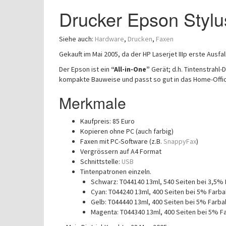
Drucker Epson Styl
Siehe auch:
Hardware
,
Drucken
,
Faxen
Gekauft im Mai 2005, da der HP Laserjet IIIp erste Ausf
Der Epson ist ein
“All-in-One”
Gerät; d.h. Tintenstrahl-
kompakte Bauweise und passt so gut in das Home-Offi
Merkmale
Kaufpreis: 85 Euro
Kopieren ohne PC (auch farbig)
Faxen mit PC-Software (z.B.
SnappyFax
)
Vergrössern auf A4 Format
Schnittstelle:
USB
Tintenpatronen einzeln.
Schwarz: T044140 13ml, 540 Seiten bei 3,5%
Cyan: T044240 13ml, 400 Seiten bei 5% Farba
Gelb: T044440 13ml, 400 Seiten bei 5% Farba
Magenta: T044340 13ml, 400 Seiten bei 5% F