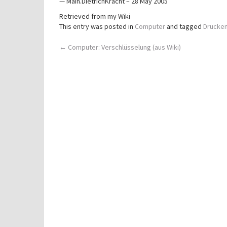
— Main.DietrichKracht – 28 May 2005
Retrieved from my Wiki
This entry was posted in
Computer
and tagged
Drucke
Post
←
Computer: Verschlüsselung (aus Wiki)
navigation