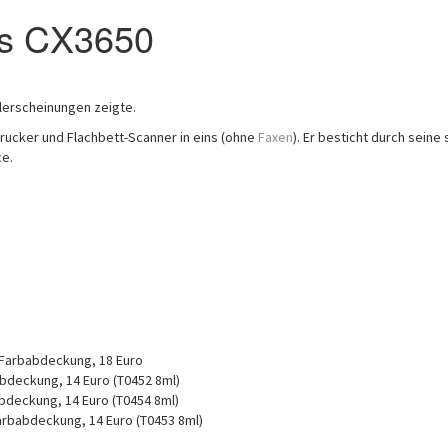
us CX3650
allerscheinungen zeigte.
Drucker und Flachbett-Scanner in eins (ohne
Faxen
). Er besticht durch seine
ce.
 Farbabdeckung, 18 Euro
bdeckung, 14 Euro (T0452 8ml)
bdeckung, 14 Euro (T0454 8ml)
arbabdeckung, 14 Euro (T0453 8ml)