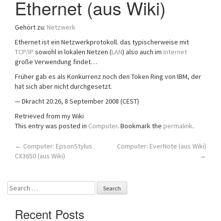
Ethernet (aus Wiki)
a
t
Gehört zu:
Netzwerk
i
o
Ethernet ist ein Netzwerkprotokoll. das typischerweise mit
n
TCP/IP
sowohl in lokalen Netzen (
LAN
) also auch im
Internet
große Verwendung findet…
Früher gab es als Konkurrenz noch den Token Ring von IBM, der
hat sich aber nicht durchgesetzt.
— Dkracht 20:26, 8 September 2008 (CEST)
Retrieved from my Wiki
This entry was posted in
Computer
. Bookmark the
permalink
.
Post
←
Computer: EpsonStylus
Computer: EverNote (aus Wiki)
CX3650 (aus Wiki)
→
navigation
Search
for:
Recent Posts