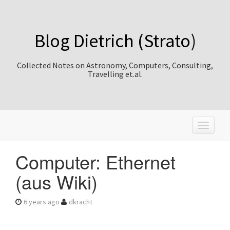
Blog Dietrich (Strato)
Collected Notes on Astronomy, Computers, Consulting,
Travelling et.al.
T
o
g
Computer: Ethernet
g
l
(aus Wiki)
e
n
a
6 years ago
dkracht
v
i
g