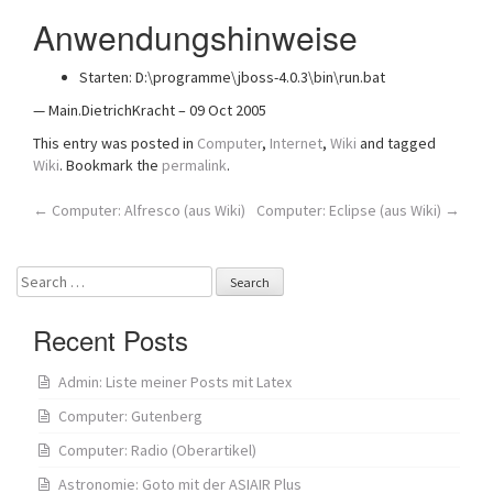
Anwendungshinweise
Starten: D:\programme\jboss-4.0.3\bin\run.bat
— Main.DietrichKracht – 09 Oct 2005
This entry was posted in
Computer
,
Internet
,
Wiki
and tagged
Wiki
. Bookmark the
permalink
.
Post
←
Computer: Alfresco (aus Wiki)
Computer: Eclipse (aus Wiki)
→
navigation
Search
for:
Recent Posts
Admin: Liste meiner Posts mit Latex
Computer: Gutenberg
Computer: Radio (Oberartikel)
Astronomie: Goto mit der ASIAIR Plus