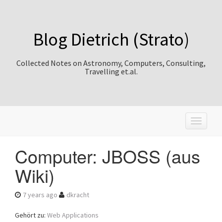
Blog Dietrich (Strato)
Collected Notes on Astronomy, Computers, Consulting,
Travelling et.al.
T
o
g
Computer: JBOSS (aus
g
l
Wiki)
e
n
a
7 years ago
dkracht
v
i
Gehört zu:
Web Applications
g