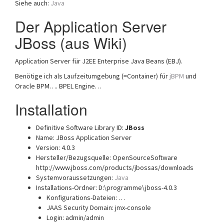
Siehe auch:
Java
a
t
Der Application Server
i
JBoss (aus Wiki)
o
n
Application Server für J2EE Enterprise Java Beans (EBJ).
Benötige ich als Laufzeitumgebung (=Container) für
jBPM
und
Oracle BPM…. BPEL Engine…
Installation
Definitive Software Library ID:
JBoss
Name: JBoss Application Server
Version: 4.0.3
Hersteller/Bezugsquelle: OpenSourceSoftware
http://www.jboss.com/products/jbossas/downloads
Systemvoraussetzungen:
Java
Installations-Ordner: D:\programme\jboss-4.0.3
Konfigurations-Dateien: …
JAAS Security Domain: jmx-console
Login: admin/admin